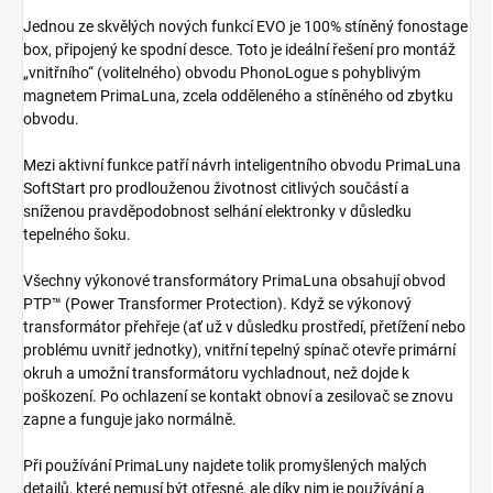
Jednou ze skvělých nových funkcí EVO je 100% stíněný fonostage
box, připojený ke spodní desce. Toto je ideální řešení pro montáž
„vnitřního“ (volitelného) obvodu PhonoLogue s pohyblivým
magnetem PrimaLuna, zcela odděleného a stíněného od zbytku
obvodu.
Mezi aktivní funkce patří návrh inteligentního obvodu PrimaLuna
SoftStart pro prodlouženou životnost citlivých součástí a
sníženou pravděpodobnost selhání elektronky v důsledku
tepelného šoku.
Všechny výkonové transformátory PrimaLuna obsahují obvod
PTP™ (Power Transformer Protection). Když se výkonový
transformátor přehřeje (ať už v důsledku prostředí, přetížení nebo
problému uvnitř jednotky), vnitřní tepelný spínač otevře primární
okruh a umožní transformátoru vychladnout, než dojde k
poškození. Po ochlazení se kontakt obnoví a zesilovač se znovu
zapne a funguje jako normálně.
Při používání PrimaLuny najdete tolik promyšlených malých
detailů, které nemusí být otřesné, ale díky nim je používání a