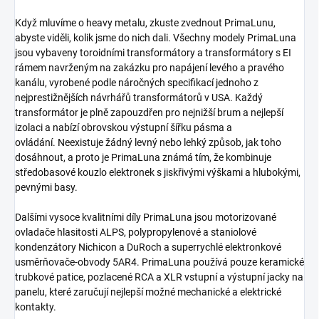
Když mluvíme o heavy metalu, zkuste zvednout PrimaLunu,
abyste viděli, kolik jsme do nich dali. Všechny modely PrimaLuna
jsou vybaveny toroidními transformátory a transformátory s EI
rámem navrženým na zakázku pro napájení levého a pravého
kanálu, vyrobené podle náročných specifikací jednoho z
nejprestižnějších návrhářů transformátorů v USA. Každý
transformátor je plně zapouzdřen pro nejnižší brum a nejlepší
izolaci a nabízí obrovskou výstupní šířku pásma a
ovládání. Neexistuje žádný levný nebo lehký způsob, jak toho
dosáhnout, a proto je PrimaLuna známá tím, že kombinuje
středobasové kouzlo elektronek s jiskřivými výškami a hlubokými,
pevnými basy.
Dalšími vysoce kvalitními díly PrimaLuna jsou motorizované
ovladače hlasitosti ALPS, polypropylenové a staniolové
kondenzátory Nichicon a DuRoch a superrychlé elektronkové
usměrňovače-obvody 5AR4. PrimaLuna používá pouze keramické
trubkové patice, pozlacené RCA a XLR vstupní a výstupní jacky na
panelu, které zaručují nejlepší možné mechanické a elektrické
kontakty.