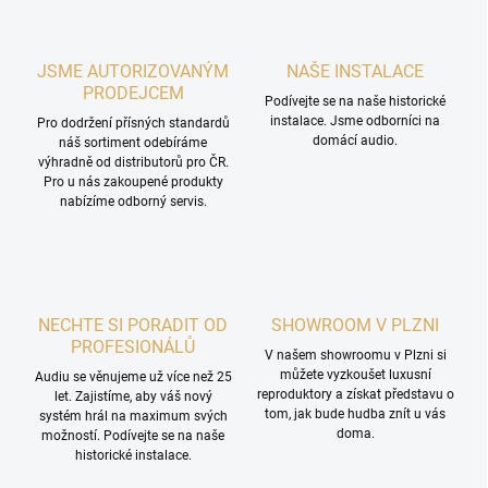
JSME AUTORIZOVANÝM
NAŠE INSTALACE
PRODEJCEM
Podívejte se na naše historické
instalace. Jsme odborníci na
Pro dodržení přísných standardů
domácí audio.
náš sortiment odebíráme
výhradně od distributorů pro ČR.
Pro u nás zakoupené produkty
nabízíme odborný servis.
NECHTE SI PORADIT OD
SHOWROOM V PLZNI
PROFESIONÁLŮ
V našem showroomu v Plzni si
můžete vyzkoušet luxusní
Audiu se věnujeme už více než 25
reproduktory a získat představu o
let. Zajistíme, aby váš nový
tom, jak bude hudba znít u vás
systém hrál na maximum svých
doma.
možností. Podívejte se na naše
historické instalace.