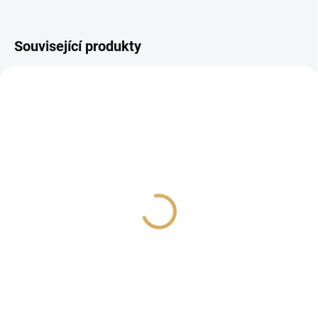
Související produkty
Sonos Roam 2 černá
Pro-Ject Stream Box E
Black - Síťový přehrávač
4 990 Kč
4 490 Kč
4 123,97 Kč bez DPH
3 710,74 Kč bez DPH
Do košíku
Do košíku