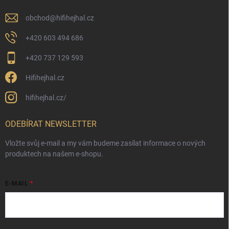
obchod
@
hifihejhal.cz
+420 603 494 686
+420 737 129 593
Hifihejhal.cz
hifihejhal.cz/
ODEBÍRAT NEWSLETTER
Vložte svůj e-mail a my vám budeme zasílat informace o nových
produktech na našem e-shopu.
E-MAIL