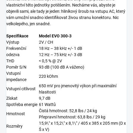
vlastnictví této jednotky potěšením. Necháme vás, abyste je
objevili sami, ale tady je jeden: hliníkový šroub na vstupu AC, který
vám umožní snadno identifikovat živou stranu konektoru. Nic
velkolepého, jen snadné.
Specifikace
Model EVO 300-3
Výstup
2V / CH
Frekvenční
18 Hz – 38 kHz +/- 1 dB
odezva
12 Hz – 75 kHz +/- 3 dB
THD
< 0,5 % @ 2V
Poměr S/N
93 dB (100 dB A váženo)
Vstupní
220 kOhm
impedance
650 mV pro jmenovitý výkon při maximální
Vstupní citlivost
hlasitosti
Získat
9,7 dB
Spotřeba energie
61 Wattů
Čistá hmotnost: 52,8 lbs / 24 kg
Hmotnost
Přepravní hmotnost: 63,8 lbs / 29 kg
15,9\" x 15,2\" x 8,1\" / 405 x 385 x 205 mm (D x
Rozměry
Š x V)