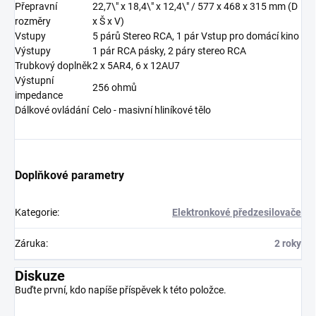
Přepravní
22,7\" x 18,4\" x 12,4\" / 577 x 468 x 315 mm (D
rozměry
x Š x V)
Vstupy
5 párů Stereo RCA, 1 pár Vstup pro domácí kino
Výstupy
1 pár RCA pásky, 2 páry stereo RCA
Trubkový doplněk
2 x 5AR4, 6 x 12AU7
Výstupní
256 ohmů
impedance
Dálkové ovládání
Celo - masivní hliníkové tělo
Doplňkové parametry
Kategorie
:
Elektronkové předzesilovače
Záruka
:
2 roky
Diskuze
Buďte první, kdo napíše příspěvek k této položce.