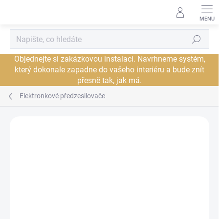
Přejít
na
obsah
Hledat
Objednejte si zakázkovou instalaci. Navrhneme systém,
který dokonale zapadne do vašeho interiéru a bude znít
přesně tak, jak má.
Elektronkové předzesilovače
Neohodnoceno
Podrobnosti hodnocení
ZNAČKA:
PRIMALUNA
DORUČENÍ ZDARMA
JSME AUTORIZOVANÝ
PRODEJCE