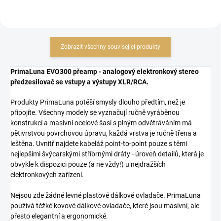
Zobrazit všechny související produkty
PrimaLuna EVO300 přeamp - analogový elektronkový stereo
předzesilovač se vstupy a výstupy XLR/RCA.
Produkty PrimaLuna potěší smysly dlouho předtím, než je
připojíte. Všechny modely se vyznačují ručně vyráběnou
konstrukcí a masivní ocelové šasi s plným odvětráváním má
pětivrstvou povrchovou úpravu, každá vrstva je ručně třena a
leštěna. Uvnitř najdete kabeláž point-to-point pouze s těmi
nejlepšími švýcarskými stříbrnými dráty - úroveň detailů, která je
obvykle k dispozici pouze (a ne vždy!) u nejdražších
elektronkových zařízení.
Nejsou zde žádné levné plastové dálkové ovladače. PrimaLuna
používá těžké kovové dálkové ovladače, které jsou masivní, ale
přesto elegantní a ergonomické.