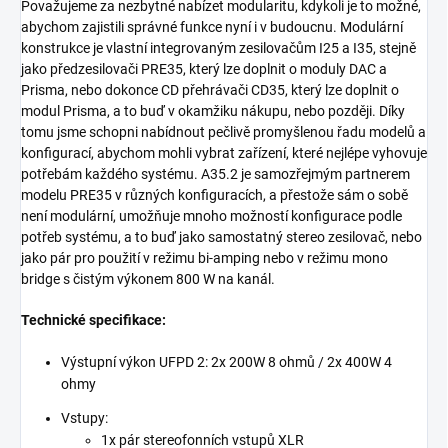
Považujeme za nezbytné nabízet modularitu, kdykoli je to možné,
abychom zajistili správné funkce nyní i v budoucnu. Modulární
konstrukce je vlastní integrovaným zesilovačům I25 a I35, stejně
jako předzesilovači PRE35, který lze doplnit o moduly DAC a
Prisma, nebo dokonce CD přehrávači CD35, který lze doplnit o
modul Prisma, a to buď v okamžiku nákupu, nebo později. Díky
tomu jsme schopni nabídnout pečlivě promyšlenou řadu modelů a
konfigurací, abychom mohli vybrat zařízení, které nejlépe vyhovuje
potřebám každého systému. A35.2 je samozřejmým partnerem
modelu PRE35 v různých konfiguracích, a přestože sám o sobě
není modulární, umožňuje mnoho možností konfigurace podle
potřeb systému, a to buď jako samostatný stereo zesilovač, nebo
jako pár pro použití v režimu bi-amping nebo v režimu mono
bridge s čistým výkonem 800 W na kanál.
Technické specifikace:
Výstupní výkon UFPD 2: 2x 200W 8 ohmů / 2x 400W 4
ohmy
Vstupy:
1x pár stereofonních vstupů XLR