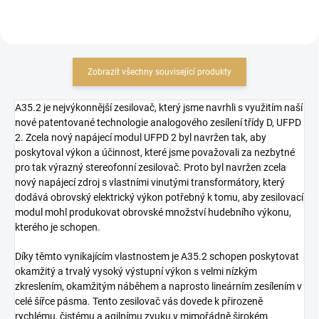
Zobrazit všechny související produkty
A35.2 je nejvýkonnější zesilovač, který jsme navrhli s využitím naší
nové patentované technologie analogového zesílení třídy D, UFPD
2. Zcela nový napájecí modul UFPD 2 byl navržen tak, aby
poskytoval výkon a účinnost, které jsme považovali za nezbytné
pro tak výrazný stereofonní zesilovač. Proto byl navržen zcela
nový napájecí zdroj s vlastními vinutými transformátory, který
dodává obrovský elektrický výkon potřebný k tomu, aby zesilovací
modul mohl produkovat obrovské množství hudebního výkonu,
kterého je schopen.
Díky těmto vynikajícím vlastnostem je A35.2 schopen poskytovat
okamžitý a trvalý vysoký výstupní výkon s velmi nízkým
zkreslením, okamžitým náběhem a naprosto lineárním zesílením v
celé šířce pásma. Tento zesilovač vás dovede k přirozeně
rychlému, čistému a agilnímu zvuku v mimořádně širokém