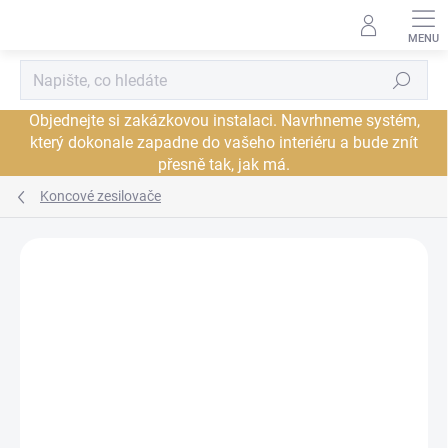
Přejít
na
obsah
Hledat
Objednejte si zakázkovou instalaci. Navrhneme systém,
který dokonale zapadne do vašeho interiéru a bude znít
přesně tak, jak má.
Koncové zesilovače
Neohodnoceno
Podrobnosti hodnocení
ZNAČKA:
PRIMARE
PROHLÍDKA V
DORUČENÍ ZDARMA
JSME AUTORIZOVANÝ
SHOWROOMU PLZEŇ
PRODEJCE
PROHLÍDKA V
SHOWROOMU PRAHA