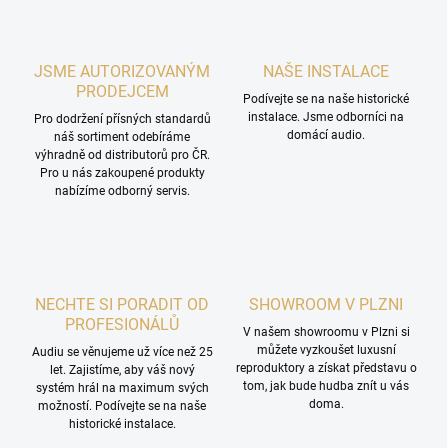
JSME AUTORIZOVANÝM
NAŠE INSTALACE
PRODEJCEM
Podívejte se na naše historické
instalace. Jsme odborníci na
Pro dodržení přísných standardů
domácí audio.
náš sortiment odebíráme
výhradně od distributorů pro ČR.
Pro u nás zakoupené produkty
nabízíme odborný servis.
NECHTE SI PORADIT OD
SHOWROOM V PLZNI
PROFESIONÁLŮ
V našem showroomu v Plzni si
můžete vyzkoušet luxusní
Audiu se věnujeme už více než 25
reproduktory a získat představu o
let. Zajistíme, aby váš nový
tom, jak bude hudba znít u vás
systém hrál na maximum svých
doma.
možností. Podívejte se na naše
historické instalace.