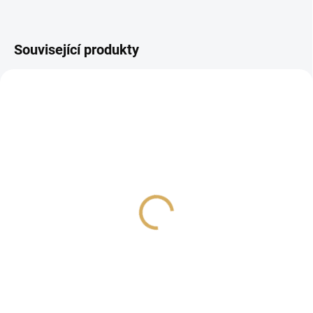
Související produkty
SilentPower iPower Elite
SilentPower iPOWER X
24V
5V
7 990 Kč
2 990 Kč
6 603,31 Kč bez DPH
2 471,07 Kč bez DPH
Do košíku
Do košíku