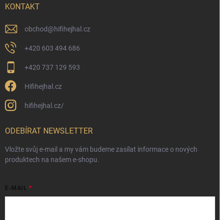
KONTAKT
obchod
@
hifihejhal.cz
+420 603 494 686
+420 737 129 593
Hifihejhal.cz
hifihejhal.cz/
ODEBÍRAT NEWSLETTER
Vložte svůj e-mail a my vám budeme zasílat informace o nových
produktech na našem e-shopu.
E-MAIL