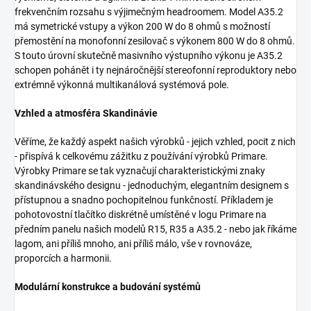
frekvenčním rozsahu s výjimečným headroomem. Model A35.2
má symetrické vstupy a výkon 200 W do 8 ohmů s možností
přemostění na monofonní zesilovač s výkonem 800 W do 8 ohmů.
S touto úrovní skutečně masivního výstupního výkonu je A35.2
schopen pohánět i ty nejnáročnější stereofonní reproduktory nebo
extrémně výkonná multikanálová systémová pole.
Vzhled a atmosféra Skandinávie
Věříme, že každý aspekt našich výrobků - jejich vzhled, pocit z nich
- přispívá k celkovému zážitku z používání výrobků Primare.
Výrobky Primare se tak vyznačují charakteristickými znaky
skandinávského designu - jednoduchým, elegantním designem s
přístupnou a snadno pochopitelnou funkčností. Příkladem je
pohotovostní tlačítko diskrétně umístěné v logu Primare na
předním panelu našich modelů R15, R35 a A35.2 - nebo jak říkáme
lagom, ani příliš mnoho, ani příliš málo, vše v rovnováze,
proporcích a harmonii.
Modulární konstrukce a budování systémů