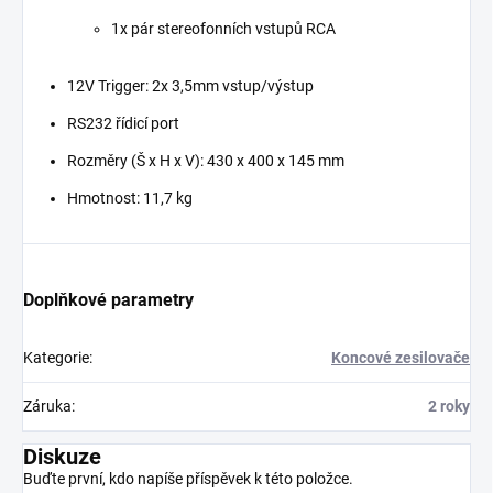
1x pár stereofonních vstupů RCA
12V Trigger: 2x 3,5mm vstup/výstup
RS232 řídicí port
Rozměry (Š x H x V): 430 x 400 x 145 mm
Hmotnost: 11,7 kg
Doplňkové parametry
Kategorie
:
Koncové zesilovače
Záruka
:
2 roky
Diskuze
Buďte první, kdo napíše příspěvek k této položce.