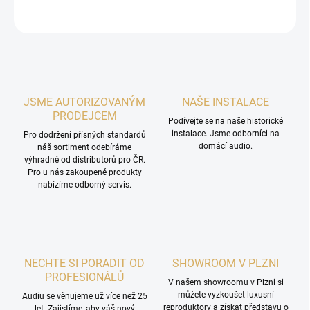
ZEPTAT SE
HLÍDAT
JSME AUTORIZOVANÝM
NAŠE INSTALACE
PRODEJCEM
Podívejte se na naše historické
instalace. Jsme odborníci na
Pro dodržení přísných standardů
domácí audio.
náš sortiment odebíráme
výhradně od distributorů pro ČR.
Pro u nás zakoupené produkty
nabízíme odborný servis.
NECHTE SI PORADIT OD
SHOWROOM V PLZNI
PROFESIONÁLŮ
V našem showroomu v Plzni si
můžete vyzkoušet luxusní
Audiu se věnujeme už více než 25
reproduktory a získat představu o
let. Zajistíme, aby váš nový