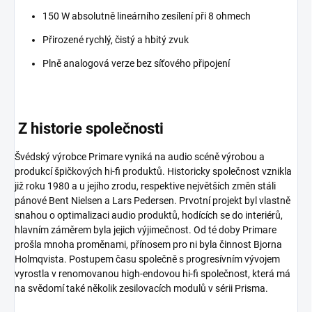
150 W absolutně lineárního zesílení při 8 ohmech
Přirozené rychlý, čistý a hbitý zvuk
Plně analogová verze bez síťového připojení
Z historie společnosti
Švédský výrobce Primare vyniká na audio scéně výrobou a
produkcí špičkových hi-fi produktů. Historicky společnost vznikla
již roku 1980 a u jejího zrodu, respektive největších změn stáli
pánové Bent Nielsen a Lars Pedersen. Prvotní projekt byl vlastně
snahou o optimalizaci audio produktů, hodících se do interiérů,
hlavním záměrem byla jejich výjimečnost. Od té doby Primare
prošla mnoha proměnami, přínosem pro ni byla činnost Bjorna
Holmqvista. Postupem času společně s progresívním vývojem
vyrostla v renomovanou high-endovou hi-fi společnost, která má
na svědomí také několik zesilovacích modulů v sérii Prisma.