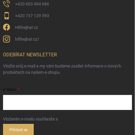
+420 603 494 686
+420 737 129 593
Hifihejhal.cz
hifihejhal.cz/
ODEBÍRAT NEWSLETTER
Vložte svůj e-mail a my vám budeme zasílat informace o nových
produktech na našem e-shopu.
E-MAIL
Vložením e-mailu souhlasíte s
podmínkami ochrany osobních údajů
Přihlásit se