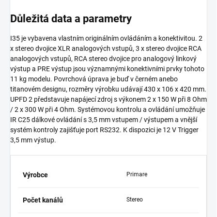
Důležitá data a parametry
I35 je vybavena vlastním originálním ovládáním a konektivitou. 2
x stereo dvojice XLR analogových vstupů, 3 x stereo dvojice RCA
analogových vstupů, RCA stereo dvojice pro analogový linkový
výstup a PRE výstup jsou významnými konektivními prvky tohoto
11 kg modelu. Povrchová úprava je buď v černém anebo
titanovém designu, rozměry výrobku udávají 430 x 106 x 420 mm.
UPFD 2 představuje napájecí zdroj s výkonem 2 x 150 W při 8 Ohm
/ 2 x 300 W při 4 Ohm. Systémovou kontrolu a ovládání umožňuje
IR C25 dálkové ovládání s 3,5 mm vstupem / výstupem a vnější
systém kontroly zajišťuje port RS232. K dispozici je 12 V Trigger
3,5 mm výstup.
Výrobce
Primare
Počet kanálů
Stereo