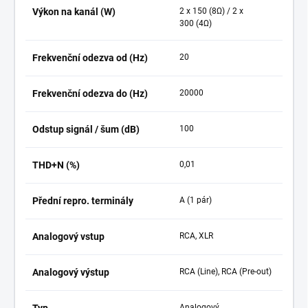
Výkon na kanál (W)
2 x 150
(8Ω)
/ 2 x
300
(4Ω)
Frekvenční odezva od (Hz)
20
Frekvenční odezva do (Hz)
20000
Odstup signál / šum (dB)
100
THD+N (%)
0,01
Přední repro. terminály
A (1 pár)
Analogový vstup
RCA, XLR
Analogový výstup
RCA (Line), RCA (Pre-out)
Typ
Analogový