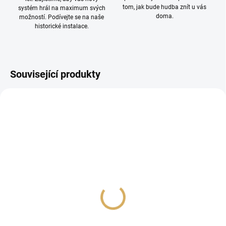
tom, jak bude hudba znít u vás
systém hrál na maximum svých
doma.
možností. Podívejte se na naše
historické instalace.
Související produkty
Audioquest NRG FireBird
Audioquest NRG
/ High-current - 1,0 m,
Thunder / High-Current
IEC C-19
EU - C19 - 1,0 m
99 990 Kč
31 190 Kč