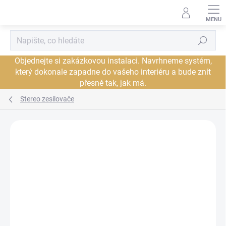
Přejít
na
obsah
Hledat
Objednejte si zakázkovou instalaci. Navrhneme systém,
který dokonale zapadne do vašeho interiéru a bude znít
přesně tak, jak má.
Stereo zesilovače
Neohodnoceno
Podrobnosti hodnocení
ZNAČKA:
PRIMARE
PROHLÍDKA V
DORUČENÍ ZDARMA
JSME AUTORIZOVANÝ
SHOWROOMU PLZEŇ
PRODEJCE