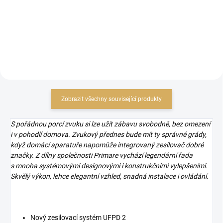
82 636,36 Kč bez DPH
25 776,86 Kč bez DPH
Do košíku
Do košíku
Zobrazit všechny související produkty
S pořádnou porcí zvuku si lze užít zábavu svobodně, bez omezení
i v pohodlí domova. Zvukový přednes bude mít ty správné grády,
když domácí aparatuře napomůže integrovaný zesilovač dobré
značky. Z dílny společnosti Primare vychází legendární řada
s mnoha systémovými designovými i konstrukčními vylepšeními.
Skvělý výkon, lehce elegantní vzhled, snadná instalace i ovládání.
Nový zesilovací systém UFPD 2