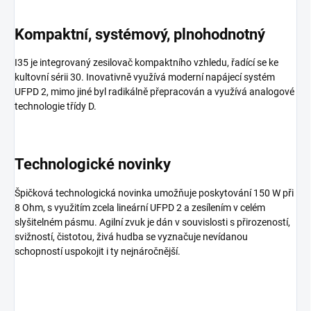
Kompaktní, systémový, plnohodnotný
I35 je integrovaný zesilovač kompaktního vzhledu, řadící se ke
kultovní sérii 30. Inovativně využívá moderní napájecí systém
UFPD 2, mimo jiné byl radikálně přepracován a využívá analogové
technologie třídy D.
Technologické novinky
Špičková technologická novinka umožňuje poskytování 150 W při
8 Ohm, s využitím zcela lineární UFPD 2 a zesílením v celém
slyšitelném pásmu. Agilní zvuk je dán v souvislosti s přirozeností,
svižností, čistotou, živá hudba se vyznačuje nevídanou
schopností uspokojit i ty nejnáročnější.