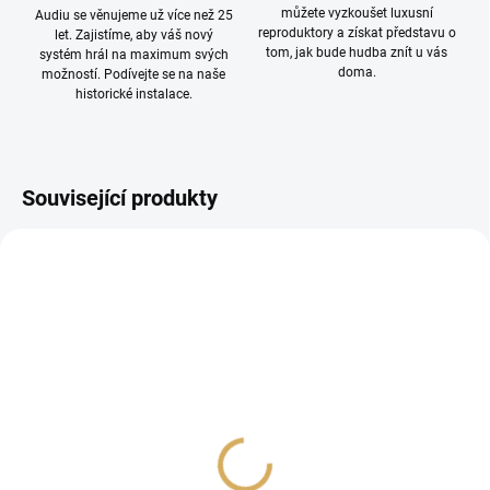
můžete vyzkoušet luxusní
Audiu se věnujeme už více než 25
reproduktory a získat představu o
let. Zajistíme, aby váš nový
tom, jak bude hudba znít u vás
systém hrál na maximum svých
doma.
možností. Podívejte se na naše
historické instalace.
Související produkty
PROHLÍDKA V
SHOWROOMU PLZEŇ
Wireworld Stratus 10 1M
SUPRA LoRad 2.5 SPC
CS-EU/ANGLED 2,0m
3 890 Kč
3 089 Kč
3 214,88 Kč bez DPH