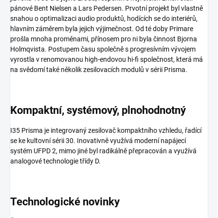
pánové Bent Nielsen a Lars Pedersen. Prvotní projekt byl vlastně
snahou o optimalizaci audio produktů, hodících se do interiérů,
hlavním záměrem byla jejich výjimečnost. Od té doby Primare
prošla mnoha proměnami, přínosem pro ni byla činnost Bjorna
Holmqvista. Postupem času společně s progresívním vývojem
vyrostla v renomovanou high-endovou hi-fi společnost, která má
na svědomí také několik zesilovacích modulů v sérii Prisma.
Kompaktní, systémový, plnohodnotný
I35 Prisma je integrovaný zesilovač kompaktního vzhledu, řadící
se ke kultovní sérii 30. Inovativně využívá moderní napájecí
systém UFPD 2, mimo jiné byl radikálně přepracován a využívá
analogové technologie třídy D.
Technologické novinky