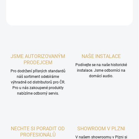
DETAILNÍ INFORMACE
ZEPTAT SE
HLÍDAT
JSME AUTORIZOVANÝM
NAŠE INSTALACE
PRODEJCEM
Podívejte se na naše historické
instalace. Jsme odborníci na
Pro dodržení přísných standardů
domácí audio.
náš sortiment odebíráme
výhradně od distributorů pro ČR.
Pro u nás zakoupené produkty
nabízíme odborný servis.
NECHTE SI PORADIT OD
SHOWROOM V PLZNI
PROFESIONÁLŮ
V našem showroomu v Plzni si