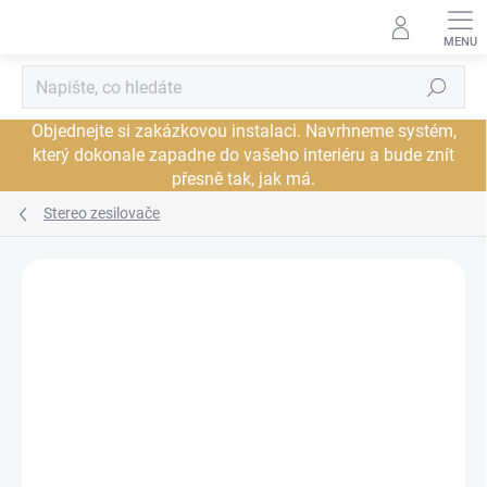
Přejít
na
obsah
Hledat
Objednejte si zakázkovou instalaci. Navrhneme systém,
který dokonale zapadne do vašeho interiéru a bude znít
přesně tak, jak má.
Stereo zesilovače
Neohodnoceno
Podrobnosti hodnocení
ZNAČKA:
PRIMARE
PROHLÍDKA V
DORUČENÍ ZDARMA
JSME AUTORIZOVANÝ
SHOWROOMU PLZEŇ
PRODEJCE
PROHLÍDKA V
SHOWROOMU PRAHA