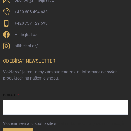
obchod
@
hifihejhal.cz
+420 603 494 686
+420 737 129 593
Hifihejhal.cz
hifihejhal.cz/
ODEBÍRAT NEWSLETTER
Vložte svůj e-mail a my vám budeme zasílat informace o nových
produktech na našem e-shopu.
E-MAIL
Vložením e-mailu souhlasíte s
podmínkami ochrany osobních údajů