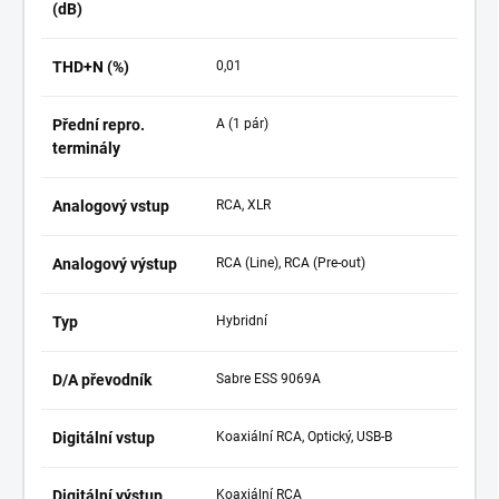
(dB)
THD+N (%)
0,01
Přední repro.
A (1 pár)
terminály
Analogový vstup
RCA, XLR
Analogový výstup
RCA (Line), RCA (Pre-out)
Typ
Hybridní
D/A převodník
Sabre ESS 9069A
Digitální vstup
Koaxiální RCA, Optický, USB-B
Digitální výstup
Koaxiální RCA