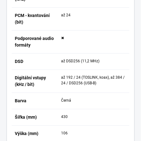
PCM - kvantování
až 24
(bit)
Podporované audio
✖
formáty
DSD
až DSD256 (11,2 MHz)
Digitální vstupy
až 192 / 24 (TOSLINK, koax), až 384 /
24 / DSD256 (USB-B)
(kHz / bit)
Barva
Černá
Šířka (mm)
430
Výška (mm)
106