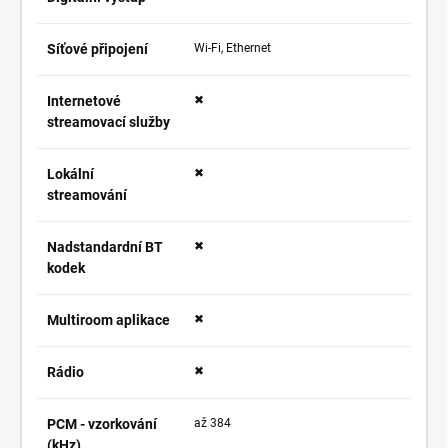
Síťové připojení
Wi-Fi, Ethernet
Internetové
✖
streamovací služby
Lokální
✖
streamování
Nadstandardní BT
✖
kodek
Multiroom aplikace
✖
Rádio
✖
PCM - vzorkování
až 384
(kHz)