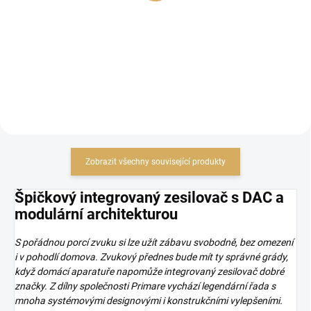
2 552,89 Kč bez DPH
Do košíku
Do košíku
Zobrazit všechny související produkty
Špičkový integrovaný zesilovač s DAC a
modulární architekturou
S pořádnou porcí zvuku si lze užít zábavu svobodně, bez omezení
i v pohodlí domova. Zvukový přednes bude mít ty správné grády,
když domácí aparatuře napomůže integrovaný zesilovač dobré
značky. Z dílny společnosti Primare vychází legendární řada s
mnoha systémovými designovými i konstrukčními vylepšeními.