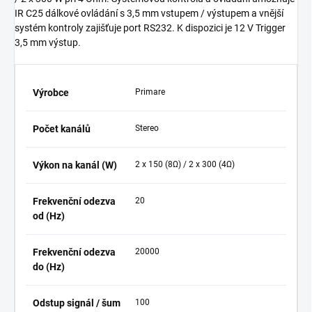
IR C25 dálkové ovládání s 3,5 mm vstupem / výstupem a vnější
systém kontroly zajišťuje port RS232. K dispozici je 12 V Trigger
3,5 mm výstup.
Výrobce
Primare
Počet kanálů
Stereo
Výkon na kanál (W)
2 x 150
(8Ω)
/ 2 x 300
(4Ω)
Frekvenční odezva
20
od (Hz)
Frekvenční odezva
20000
do (Hz)
Odstup signál / šum
100