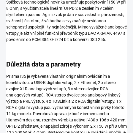
Špičková technologická novinka umožňuje poskytování 150 W při
8 Ohm, s využitím zcela lineární UFPD 2 a zesílením v celém
slyšitelném pásmu. Agilní zvuk je dán v souvislosti s přirozeností,
svižností, čistotou, živá hudba se vyznačuje nevídanou
schopností uspokojit i ty nejnáročnější. Mimo vyvážené analogové
vstupy je aktivní plně funkční převodník typu DAC AKM AK 4497 s
povolením do PCM 384 kHz/24 bit a konverzí DSD 256.
Důležitá data a parametry
Prisma I35 je vybavena vlastním originálním ovládáním a
konektivitou. a USB-B digitální vstup, 2 x Ethernet, 2 x stereo
dvojice XLR analogových vstupů, 3 x stereo dvojice RCA
analogových vstupů, RCA stereo dvojice pro analogový linkový
výstup a PRE výstup, 4 x TOSLink a 2 x RCA digitální vstupy, 1 x
RCA digitální výstup jsou významnými konektivními prvky tohoto
11 kg modelu. Povrchová úprava je buď v černém anebo
titanovém designu, rozměry výrobku udávají 430 x 106 x 420 mm.
UPFD 2 představuje napájecí zdroj s výkonem 2 x 150 W při 8 Ohm
/ 2 x 300 W při 4 Ohm. Systémovou kontrolu a ovládání umožňuje