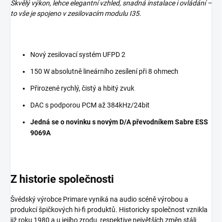
Skvělý výkon, lehce elegantní vzhled, snadná instalace i ovládání –
to vše je spojeno v zesilovacím modulu I35.
Nový zesilovací systém UFPD 2
150 W absolutně lineárního zesílení při 8 ohmech
Přirozené rychlý, čistý a hbitý zvuk
DAC s podporou PCM až 384kHz/24bit
Jedná se o novinku s novým D/A převodníkem Sabre ESS
9069A
Z historie společnosti
Švédský výrobce Primare vyniká na audio scéně výrobou a
produkcí špičkových hi-fi produktů. Historicky společnost vznikla
již roku 1980 a u jejího zrodu, respektive největších změn stáli