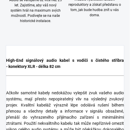
Audiu se věnujeme už více než 25
reproduktory a získat představu o
let. Zajistíme, aby váš nový
tom, jak bude hudba znít u vás
systém hrál na maximum svých
doma.
možností. Podívejte se na naše
historické instalace.
High-End signálový audio kabel s vodiči s čistého stříbra
- konektory XLR - délka 82 cm
Ačkoliv samotné kabely nedokážou vylepšit zvuk vašeho audio
systému, mají přesto nepopiratelný vliv na výsledný zvukový
projev. Kvalitní kabeláž výrazně lépe odolává rušení během
přenosu a všechny detaily a informace v signálu obsažené,
přenáší do vyhrazeného přijímacího zařízení s minimálními
ztrátami. Použití nekvalitního kabelu tak může nepříznivě omezit
výkon celého audio systému a může být překážkou dokonalého