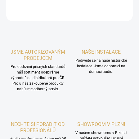
DETAILNÍ INFORMACE
ZEPTAT SE
HLÍDAT
JSME AUTORIZOVANÝM
NAŠE INSTALACE
PRODEJCEM
Podívejte se na naše historické
instalace. Jsme odborníci na
Pro dodržení přísných standardů
domácí audio.
náš sortiment odebíráme
výhradně od distributorů pro ČR.
Pro u nás zakoupené produkty
nabízíme odborný servis.
NECHTE SI PORADIT OD
SHOWROOM V PLZNI
PROFESIONÁLŮ
V našem showroomu v Plzni si
můžete vyzkoušet luxusní