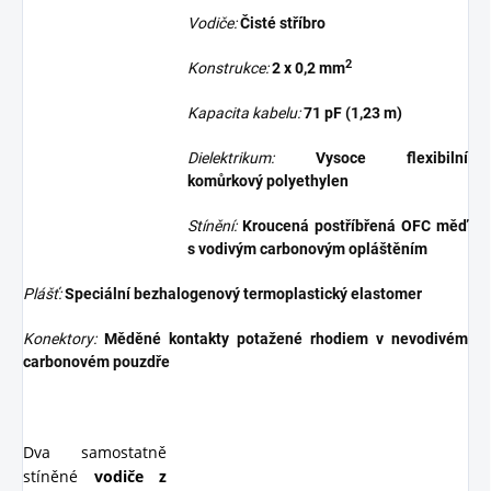
Vodiče:
Čisté stříbro
2
Konstrukce:
2 x 0,2 mm
Kapacita kabelu:
71 pF (1,23 m)
Dielektrikum:
Vysoce flexibilní
komůrkový polyethylen
Stínění:
Kroucená postříbřená OFC měď
s vodivým carbonovým opláštěním
Plášť:
Speciální bezhalogenový termoplastický elastomer
Konektory:
Měděné kontakty potažené rhodiem v nevodivém
carbonovém pouzdře
Dva samostatně
stíněné
vodiče z