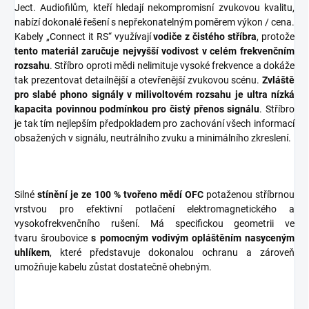
Ject. Audiofilům, kteří hledají nekompromisní zvukovou kvalitu,
nabízí dokonalé řešení s nepřekonatelným poměrem výkon / cena.
Kabely „Connect it RS“ využívají
vodiče z čistého stříbra
, protože
tento materiál zaručuje nejvyšší vodivost v celém frekvenčním
rozsahu
. Stříbro oproti mědi nelimituje vysoké frekvence a dokáže
tak prezentovat detailnější a otevřenější zvukovou scénu.
Zvláště
pro slabé phono signály v milivoltovém rozsahu je ultra nízká
kapacita povinnou podmínkou pro čistý přenos signálu
. Stříbro
je tak tím nejlepším předpokladem pro zachování všech informací
obsažených v signálu, neutrálního zvuku a minimálního zkreslení.
Silné
stínění je ze 100 % tvořeno mědí OFC
potaženou stříbrnou
vrstvou pro efektivní potlačení elektromagnetického a
vysokofrekvenčního rušení. Má specifickou geometrii ve
tvaru šroubovice
s pomocným vodivým opláštěním nasyceným
uhlíkem
, které představuje dokonalou ochranu a zároveň
umožňuje kabelu zůstat dostatečně ohebným.