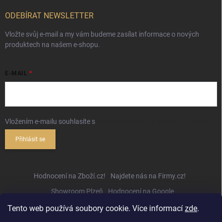
ODEBÍRAT NEWSLETTER
Vložte svůj e-mail a my vám budeme zasílat informace o nových
produktech na našem e-shopu.
E-MAIL
Vložením e-mailu souhlasíte s
podmínkami ochrany osobních údajů
Přihlásit se
Hodnocení na Zboží.cz!
Najdete nás na Firmy.cz!
Showroom Plzeň
Hodnocení na Google
Tento web používá soubory cookie. Více informací
zde
.