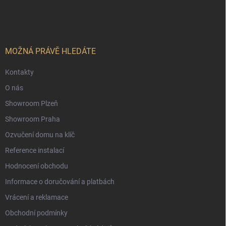
á
p
a
t
í
MOŽNÁ PRÁVĚ HLEDÁTE
Kontakty
O nás
Showroom Plzeň
Showroom Praha
Ozvučení domu na klíč
Reference instalací
Hodnocení obchodu
Informace o doručování a platbách
Vrácení a reklamace
Obchodní podmínky