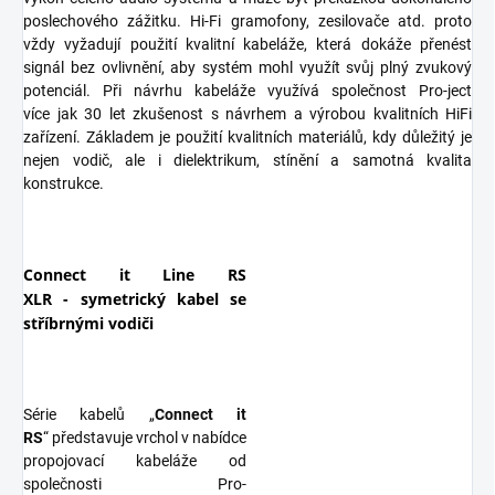
poslechového zážitku. Hi-Fi gramofony, zesilovače atd. proto
vždy vyžadují použití kvalitní kabeláže, která dokáže přenést
signál bez ovlivnění, aby systém mohl využít svůj plný zvukový
potenciál. Při návrhu kabeláže využívá společnost Pro-ject
více jak 30 let zkušenost s návrhem a výrobou kvalitních HiFi
zařízení. Základem je použití kvalitních materiálů, kdy důležitý je
nejen vodič, ale i dielektrikum, stínění a samotná kvalita
konstrukce.
Connect it Line RS
XLR - symetrický kabel se
stříbrnými vodiči
Série kabelů „
Connect it
RS
“ představuje vrchol v nabídce
propojovací kabeláže od
společnosti Pro-