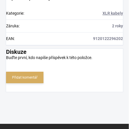
Kategorie
:
XLR kabely
Záruka
:
2 roky
EAN
:
9120122296202
Diskuze
Buďte první, kdo napíše příspěvek k této položce.
Přidat komentář
Z