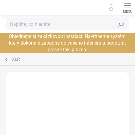
Přejít
na
obsah
Hledat
Objednejte si zakázkovou instalaci. Navrhneme systém,
který dokonale zapadne do vašeho interiéru a bude znít
přesně tak, jak má.
XLR
Neohodnoceno
Podrobnosti hodnocení
ZNAČKA:
PRO-JECT