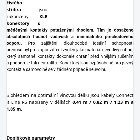
čistého
stříbra
jsou
zakončeny
XLR
konektory
s
měděnými kontakty potaženými rhodiem. Tím je dosaženo
absolutních hodnot vodivosti a minimálního přechodového
odporu.
Pro zajištění dlouhodobé ideální schopnosti
přenosu byl pro zapouzdření zvolen jako materiál nevodivý cabon,
který samotné kontakty dokonale chrání před vnějším rušením
a podporuje tak neutralitu. Konektory jsou uzpůsobené pro pevný
kontakt a samovolně se v žádném připadě neuvolní.
S ohledem na optimální vlnovou délku jsou kabely Connect
it Line RS nabízeny v délkách
0,41 m / 0,82 m / 1,23 m a
1,85 m.
Doplňkové parametry