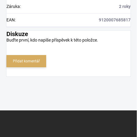
Záruka
:
2 roky
EAN
:
9120007685817
Diskuze
Buďte první, kdo napíše příspěvek k této položce.
Přidat komentář
Z
á
p
a