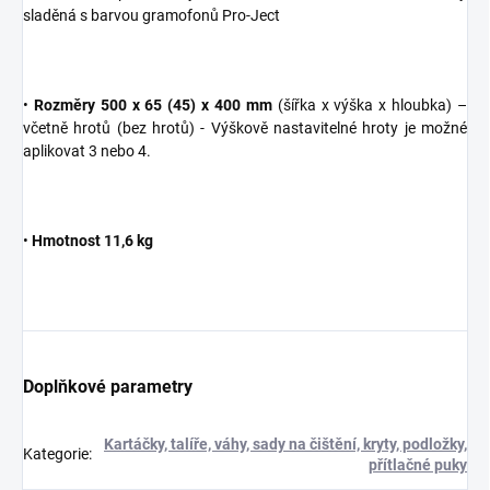
sladěná s barvou gramofonů Pro-Ject
•
Rozměry 500 x 65 (45) x 400 mm
(šířka x výška x hloubka) –
včetně hrotů (bez hrotů) - Výškově nastavitelné hroty je možné
aplikovat 3 nebo 4.
•
Hmotnost 11,6 kg
Doplňkové parametry
Kartáčky, talíře, váhy, sady na čištění, kryty, podložky,
Kategorie
:
přítlačné puky