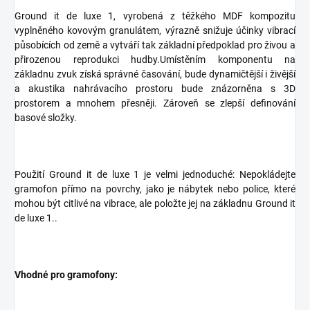
Ground it de luxe 1, vyrobená z těžkého MDF kompozitu
vyplněného kovovým granulátem, výrazně snižuje účinky vibrací
působících od země a vytváří tak základní předpoklad pro živou a
přirozenou reprodukci hudby.Umístěním komponentu na
základnu zvuk získá správné časování, bude dynamičtější i živější
a akustika nahrávacího prostoru bude znázorněna s 3D
prostorem a mnohem přesněji. Zároveň se zlepší definování
basové složky.
Použití Ground it de luxe 1 je velmi jednoduché: Nepokládejte
gramofon přímo na povrchy, jako je nábytek nebo police, které
mohou být citlivé na vibrace, ale položte jej na základnu Ground it
de luxe 1..
Vhodné pro gramofony: