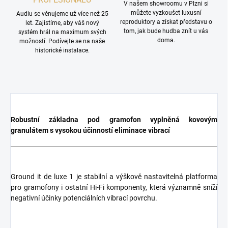
V našem showroomu v Plzni si
můžete vyzkoušet luxusní
Audiu se věnujeme už více než 25
reproduktory a získat představu o
let. Zajistíme, aby váš nový
tom, jak bude hudba znít u vás
systém hrál na maximum svých
doma.
možností. Podívejte se na naše
historické instalace.
Robustní základna pod gramofon vyplněná kovovým
granulátem s vysokou účinností eliminace vibrací
Ground it de luxe 1 je stabilní a výškově nastavitelná platforma
pro gramofony i ostatní Hi-Fi komponenty, která významně sníží
negativní účinky potenciálních vibrací povrchu.