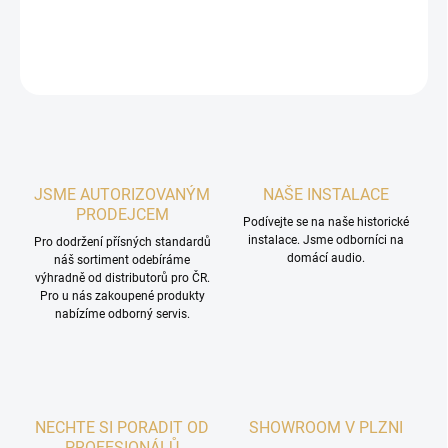
DETAILNÍ INFORMACE
ZEPTAT SE
HLÍDAT
JSME AUTORIZOVANÝM
NAŠE INSTALACE
PRODEJCEM
Podívejte se na naše historické
instalace. Jsme odborníci na
Pro dodržení přísných standardů
domácí audio.
náš sortiment odebíráme
výhradně od distributorů pro ČR.
Pro u nás zakoupené produkty
nabízíme odborný servis.
NECHTE SI PORADIT OD
SHOWROOM V PLZNI
PROFESIONÁLŮ