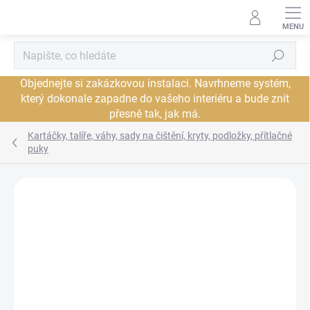
Přejít
na
obsah
Hledat
Objednejte si zakázkovou instalaci. Navrhneme systém,
který dokonale zapadne do vašeho interiéru a bude znít
přesně tak, jak má.
Kartáčky, talíře, váhy, sady na čištění, kryty, podložky, přítlačné
puky
Neohodnoceno
Podrobnosti hodnocení
ZNAČKA:
PRO-JECT
JSME AUTORIZOVANÝ