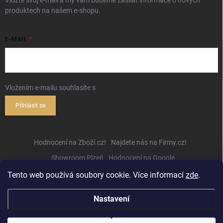
Vložte svůj e-mail a my vám budeme zasílat informace o nových
produktech na našem e-shopu.
E-MAIL
Vložením e-mailu souhlasíte s
podmínkami ochrany osobních údajů
Přihlásit se
Hodnocení na Zboží.cz!
Najdete nás na Firmy.cz!
Showroom Plzeň
Hodnocení na Google
Tento web používá soubory cookie. Více informací
zde
.
Nastavení
Copyright 2026
Hifihejhal.cz
. Všechna práva vyhrazena.
Upravit nastavení