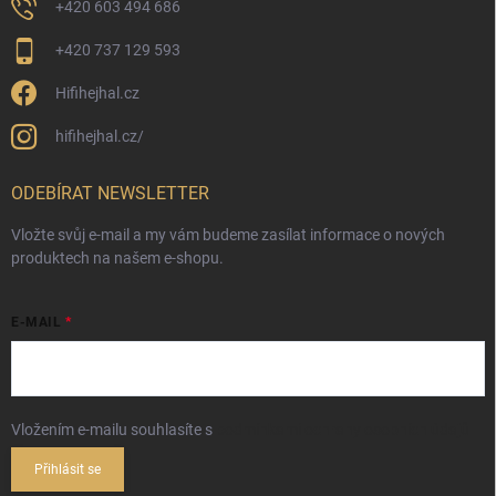
+420 603 494 686
+420 737 129 593
Hifihejhal.cz
hifihejhal.cz/
ODEBÍRAT NEWSLETTER
Vložte svůj e-mail a my vám budeme zasílat informace o nových
produktech na našem e-shopu.
E-MAIL
Vložením e-mailu souhlasíte s
podmínkami ochrany osobních údajů
Přihlásit se