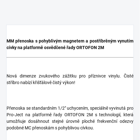
MM přenoska s pohyblivým magnetem a postříbrěným vynutím
cívky na platformě osvědčené řady ORTOFON 2M
Nová dimenze zvukového zážitku pro příznivce vinylu. Čisté
stříbro nabízí křišťálově čistý výkon!
Přenoska se standardním 1/2" uchycením, speciálně vyvinutá pro
Pro-Ject na platformě řady ORTOFON 2M s technologií, která
umožňuje dosáhnout stejné úrovně ploché frekvenční odezvy
podobné MC přenoskám s pohyblivou cívkou.