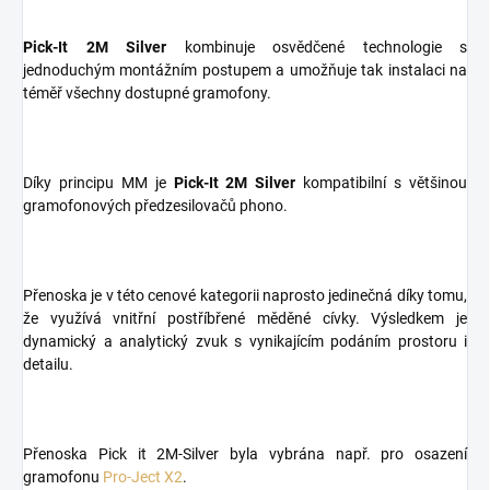
Pick-It 2M Silver
kombinuje osvědčené technologie s
jednoduchým montážním postupem a umožňuje tak instalaci na
téměř všechny dostupné gramofony.
Díky principu MM je
Pick-It 2M Silver
kompatibilní s většinou
gramofonových předzesilovačů phono.
Přenoska je v této cenové kategorii naprosto jedinečná díky tomu,
že využívá vnitřní postříbřené měděné cívky. Výsledkem je
dynamický a analytický zvuk s vynikajícím podáním prostoru i
detailu.
Přenoska Pick it 2M-Silver byla vybrána např. pro osazení
gramofonu
Pro-Ject X2
.