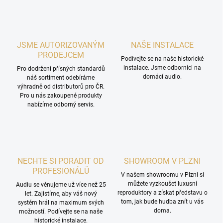
JSME AUTORIZOVANÝM
NAŠE INSTALACE
PRODEJCEM
Podívejte se na naše historické
instalace. Jsme odborníci na
Pro dodržení přísných standardů
domácí audio.
náš sortiment odebíráme
výhradně od distributorů pro ČR.
Pro u nás zakoupené produkty
nabízíme odborný servis.
NECHTE SI PORADIT OD
SHOWROOM V PLZNI
PROFESIONÁLŮ
V našem showroomu v Plzni si
můžete vyzkoušet luxusní
Audiu se věnujeme už více než 25
reproduktory a získat představu o
let. Zajistíme, aby váš nový
tom, jak bude hudba znít u vás
systém hrál na maximum svých
doma.
možností. Podívejte se na naše
historické instalace.