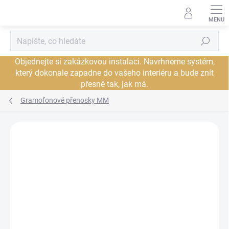
Přejít
na
obsah
Hledat
Objednejte si zakázkovou instalaci. Navrhneme systém,
který dokonale zapadne do vašeho interiéru a bude znít
přesně tak, jak má.
Gramofonové přenosky MM
Neohodnoceno
Podrobnosti hodnocení
ZNAČKA:
PRO-JECT
JSME AUTORIZOVANÝ
PRODEJCE