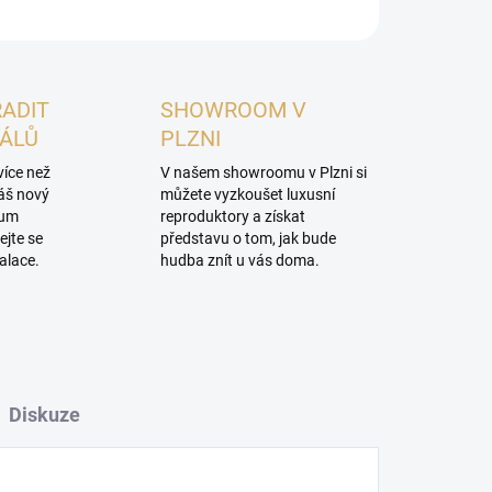
RADIT
SHOWROOM V
NÁLŮ
PLZNI
více než
V našem showroomu v Plzni si
váš nový
můžete vyzkoušet luxusní
mum
reproduktory a získat
ejte se
představu o tom, jak bude
alace.
hudba znít u vás doma.
Diskuze