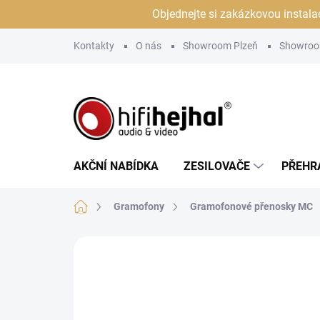
Přejít
Objednejte si zakázkovou instala
na
obsah
Kontakty
O nás
Showroom Plzeň
Showroo
AKČNÍ NABÍDKA
ZESILOVAČE
PŘEHR
Domů
Gramofony
Gramofonové přenosky MC
Neohodnoceno
Podrobnosti hodn
JSME AUTORIZOVANÝ
PRODEJCE