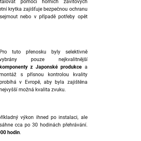
talovat pomocí horních závitových
etní krytka zajišťuje bezpečnou ochranu
 sejmout nebo v případě potřeby opět
Pro tuto přenosku byly selektivně
vybrány pouze nejkvalitnější
komponenty z Japonské produkce
a
montáž s přísnou kontrolou kvality
probíhá v Evropě, aby byla zajištěna
nejvyšší možná kvalita zvuku.
íkladný výkon ihned po instalaci, ale
sáhne cca po 30 hodinách přehrávání.
000 hodin
.