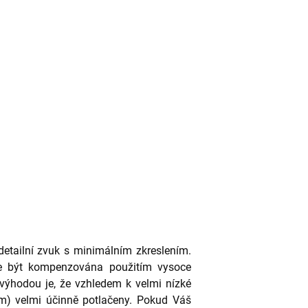
etailní zvuk s minimálním zkreslením.
že být kompenzována použitím vysoce
 výhodou je, že vzhledem k velmi nízké
um) velmi účinně potlačeny. Pokud Váš