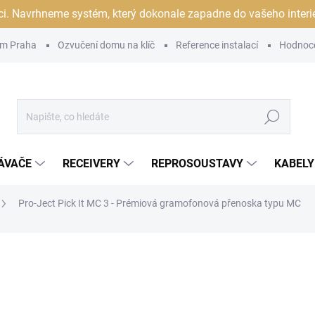
ci. Navrhneme systém, který dokonale zapadne do vašeho interiér
m Praha
Ozvučení domu na klíč
Reference instalací
Hodnoc
Hledat
ÁVAČE
RECEIVERY
REPROSOUSTAVY
KABELY
Pro-Ject Pick It MC 3 - Prémiová gramofonová přenoska typu MC
ocení
ZNAČKA:
PRO-JECT
14 990 Kč