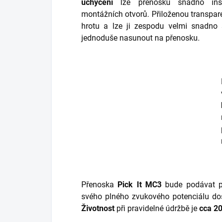
uchycení
lze přenosku snadno ins
montážních otvorů. Přiloženou transpar
hrotu a lze ji zespodu velmi snadno
jednoduše nasunout na přenosku.
Přenoska
Pick It MC3
bude podávat př
svého plného zvukového potenciálu do
Životnost
při pravidelné údržbě je
cca 2