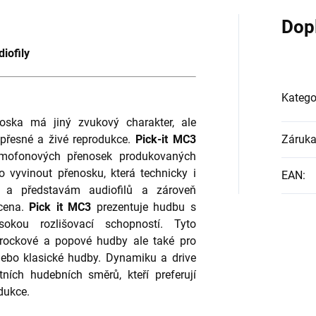
Dop
iofily
Katego
ska má jiný zvukový charakter, ale
 přesné a živé reprodukce.
Pick-it MC3
Záruk
mofonových přenosek produkovaných
o vyvinout přenosku, která technicky i
EAN
:
 a představám audiofilů a zároveň
 cena.
Pick it MC3
prezentuje hudbu s
okou rozlišovací schopností. Tyto
í rockové a popové hudby ale také pro
nebo klasické hudby. Dynamiku a drive
tních hudebních směrů, kteří preferují
dukce.