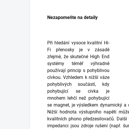
Nezapomeňte na detaily
Při hledání vysoce kvalitní Hi-
Fi přenosky je v zásadě
zřejmé, že skutečné High End
systémy téměř výhradně
používají princip s pohyblivou
cívkou. Vzhledem k nižší váze
pohyblivých součástí, kdy
pohybující se cívka je
mnohem lehčí než pohybující
se magnet, je výsledkem dynamický a d
Nižší hodnota výstupního napětí mů
kvalitních phono předzesilovačů. Další
impedanci jsou zdroje rušení (např. š