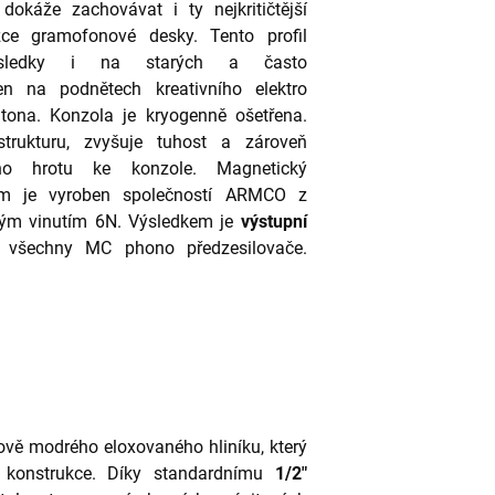
ý dokáže zachovávat i ty nejkritičtější
ce gramofonové desky. Tento profil
výsledky i na starých a často
n na podnětech kreativního elektro
ltona. Konzola je kryogenně ošetřena.
trukturu, zvyšuje tuhost a zároveň
vého hrotu ke konzole. Magnetický
lem je vyroben společností ARMCO z
ěným vinutím 6N. Výsledkem je
výstupní
o všechny MC phono předzesilovače.
ově modrého eloxovaného hliníku, který
itu konstrukce. Díky standardnímu
1/2"