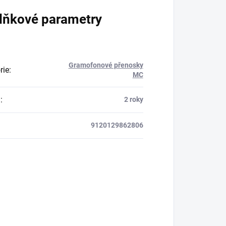
lňkové parametry
Gramofonové přenosky
rie
:
MC
a
:
2 roky
9120129862806