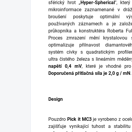
sférický hrot „
Hyper-Spherical
", kter
mikroinformace zaznamenané v dráž
broušení poskytuje optimální 
používaných záznamech a je založe
průkopníka a konstruktéra Roberta Fu
Proces zmrazení mění krystalovou s
optimalizuje přilnavost diamanto
systém cívky s quadratickým profi
ultra čistého železa s lineárním měd
napětí 0,4 mV
, které je vhodné pr
Doporučená přítlačná síla je 2,0 g / mN
.
Design
Pouzdro
Pick it MC3
je vyrobeno z ocel
zajišťuje vynikající tuhost a stabil