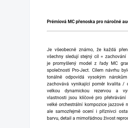
Prémiová MC přenoska pro náročné aud
Je všeobecně známo, že každá přeno
všechny sledují stejný cíl = zachování
je promyšlený model z řady MC gra
společností Pro-Ject. Cílem návrhu byl
tonálně odpovídá vysokým nárokům
zachovává vynikající poměr kvalita /
velkou dynamickou rezervou a vys
vlastnosti jsou klíčové pro přehráván
velké orchestrální kompozice jazzové 
ale samozřejmě ocení i příznivci osta
barvu, detail a mimořádnou živost repro