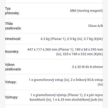
Typ
MM (moving magnet)
přenosky
:
Třída
Class A/B
zesilovače
:
Hmotnost
:
4.2 kg (Planar 1), 2.9 kg (io), 3.7 kg (Kyte)
447 x 117 x 360 mm (Planar 1), 180 x 68 x 290 mm
Rozměry
:
(io), 325 x 188 x 232 mm (Kyte)
Výkon
2 x 30 W do 8 ohmov
zesilovače
:
1 x gramofonový vstup (io), 2 x linkový RCA vstup
Vstupy
:
(io)
1 x gramofonový výstup (Planar 1), 2 x pár repro
Výstupy
:
konektorů (io), 1 x 6.35 mm sluchátkový jack (io)