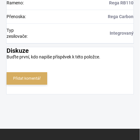
Rameno
:
Rega RB110
Přenoska
:
Rega Carbon
Typ
Integrovaný
zesilovače
:
Diskuze
Buďte první, kdo napíše příspěvek k této položce.
Přidat komentář
Z
á