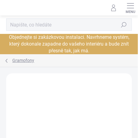
Přejít
na
obsah
Hledat
Objednejte si zakázkovou instalaci. Navrhneme systém,
který dokonale zapadne do vašeho interiéru a bude znít
přesně tak, jak má.
Gramofony
Neohodnoceno
Podrobnosti hodnocení
ZNAČKA:
REGA
JSME AUTORIZOVANÝ
PRODEJCE