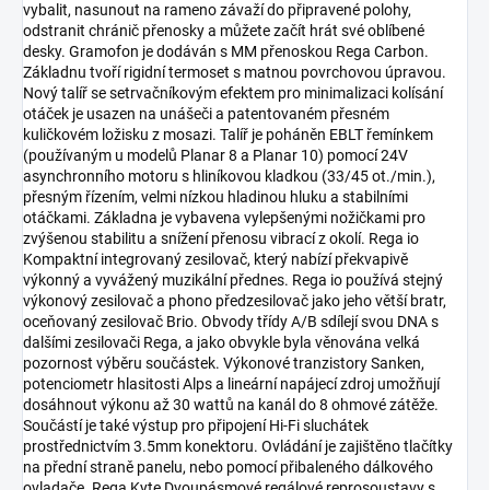
vybalit, nasunout na rameno závaží do připravené polohy,
odstranit chránič přenosky a můžete začít hrát své oblíbené
desky. Gramofon je dodáván s MM přenoskou Rega Carbon.
Základnu tvoří rigidní termoset s matnou povrchovou úpravou.
Nový talíř se setrvačníkovým efektem pro minimalizaci kolísání
otáček je usazen na unášeči a patentovaném přesném
kuličkovém ložisku z mosazi. Talíř je poháněn EBLT řemínkem
(používaným u modelů Planar 8 a Planar 10) pomocí 24V
asynchronního motoru s hliníkovou kladkou (33/45 ot./min.),
přesným řízením, velmi nízkou hladinou hluku a stabilními
otáčkami. Základna je vybavena vylepšenými nožičkami pro
zvýšenou stabilitu a snížení přenosu vibrací z okolí. Rega io
Kompaktní integrovaný zesilovač, který nabízí překvapivě
výkonný a vyvážený muzikální přednes. Rega io používá stejný
výkonový zesilovač a phono předzesilovač jako jeho větší bratr,
oceňovaný zesilovač Brio. Obvody třídy A/B sdílejí svou DNA s
dalšími zesilovači Rega, a jako obvykle byla věnována velká
pozornost výběru součástek. Výkonové tranzistory Sanken,
potenciometr hlasitosti Alps a lineární napájecí zdroj umožňují
dosáhnout výkonu až 30 wattů na kanál do 8 ohmové zátěže.
Součástí je také výstup pro připojení Hi-Fi sluchátek
prostřednictvím 3.5mm konektoru. Ovládání je zajištěno tlačítky
na přední straně panelu, nebo pomocí přibaleného dálkového
ovladače. Rega Kyte Dvoupásmové regálové reprosoustavy s