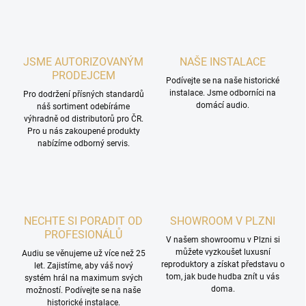
JSME AUTORIZOVANÝM
NAŠE INSTALACE
PRODEJCEM
Podívejte se na naše historické
instalace. Jsme odborníci na
Pro dodržení přísných standardů
domácí audio.
náš sortiment odebíráme
výhradně od distributorů pro ČR.
Pro u nás zakoupené produkty
nabízíme odborný servis.
NECHTE SI PORADIT OD
SHOWROOM V PLZNI
PROFESIONÁLŮ
V našem showroomu v Plzni si
můžete vyzkoušet luxusní
Audiu se věnujeme už více než 25
reproduktory a získat představu o
let. Zajistíme, aby váš nový
tom, jak bude hudba znít u vás
systém hrál na maximum svých
doma.
možností. Podívejte se na naše
historické instalace.