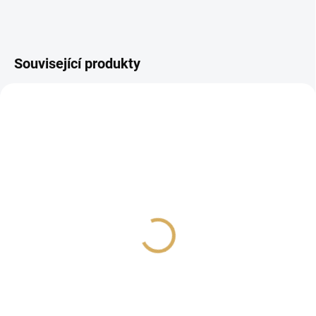
Související produkty
Přenoska Rega Ania MC
Pro-Ject Pick It MC 1 -
Gramofonová přenoska
16 290 Kč
typu MC
13 462,81 Kč bez DPH
7 490 Kč
Do košíku
6 190,08 Kč bez DPH
Do košíku