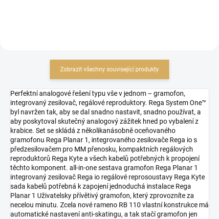
Zobrazit všechny související produkty
Perfektní analogové řešení typu vše v jednom – gramofon,
integrovaný zesilovač, regálové reproduktory. Rega System One™
byl navržen tak, aby se dal snadno nastavit, snadno používat, a
aby poskytoval skutečný analogový zážitek hned po vybalení z
krabice. Set se skládá z několikanásobně oceňovaného
gramofonu Rega Planar 1, integrovaného zesilovače Rega io s
předzesilovačem pro MM přenosku, kompaktních regálových
reproduktorů Rega Kyte a všech kabelů potřebných k propojení
těchto komponent. all-in-one sestava gramofon Rega Planar 1
integrovaný zesilovač Rega io regálové reprosoustavy Rega Kyte
sada kabelů potřebná k zapojení jednoduchá instalace Rega
Planar 1 Uživatelsky přívětivý gramofon, který zprovozníte za
necelou minutu. Zcela nové rameno RB 110 vlastní konstrukce má
automatické nastavení anti-skatingu, a tak stačí gramofon jen