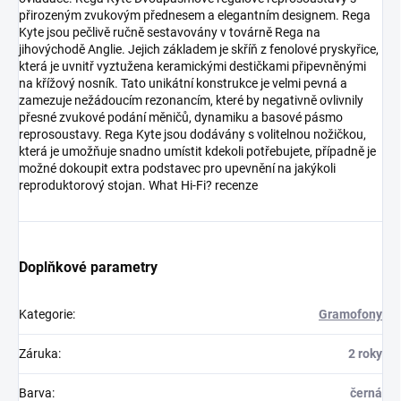
přirozeným zvukovým přednesem a elegantním designem. Rega
Kyte jsou pečlivě ručně sestavovány v továrně Rega na
jihovýchodě Anglie. Jejich základem je skříň z fenolové pryskyřice,
která je uvnitř vyztužena keramickými destičkami připevněnými
na křížový nosník. Tato unikátní konstrukce je velmi pevná a
zamezuje nežádoucím rezonancím, které by negativně ovlivnily
přesné zvukové podání měničů, dynamiku a basové pásmo
reprosoustavy. Rega Kyte jsou dodávány s volitelnou nožičkou,
která je umožňuje snadno umístit kdekoli potřebujete, případně je
možné dokoupit extra podstavec pro upevnění na jakýkoli
reproduktorový stojan. What Hi-Fi? recenze
Doplňkové parametry
Kategorie
:
Gramofony
Záruka
:
2 roky
Barva
:
černá