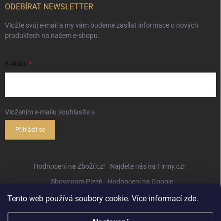
ODEBÍRAT NEWSLETTER
Vložte svůj e-mail a my vám budeme zasílat informace o nových
produktech na našem e-shopu.
E-MAIL
Vložením e-mailu souhlasíte s
podmínkami ochrany osobních údajů
Přihlásit se
Hodnocení na Zboží.cz!
Najdete nás na Firmy.cz!
Showroom Plzeň
Hodnocení na Google
Tento web používá soubory cookie. Více informací
zde
.