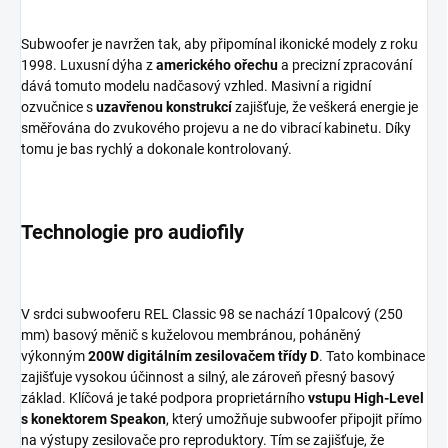
Subwoofer je navržen tak, aby připomínal ikonické modely z roku
1998. Luxusní dýha z
amerického ořechu
a precizní zpracování
dává tomuto modelu nadčasový vzhled. Masivní a rigidní
ozvučnice s
uzavřenou konstrukcí
zajišťuje, že veškerá energie je
směřována do zvukového projevu a ne do vibrací kabinetu. Díky
tomu je bas rychlý a dokonale kontrolovaný.
Technologie pro audiofily
V srdci subwooferu REL Classic 98 se nachází 10palcový (250
mm) basový měnič s kuželovou membránou, poháněný
výkonným
200W digitálním zesilovačem třídy D
. Tato kombinace
zajišťuje vysokou účinnost a silný, ale zároveň přesný basový
základ. Klíčová je také podpora proprietárního
vstupu High-Level
s konektorem Speakon
, který umožňuje subwoofer připojit přímo
na výstupy zesilovače pro reproduktory. Tím se zajišťuje, že