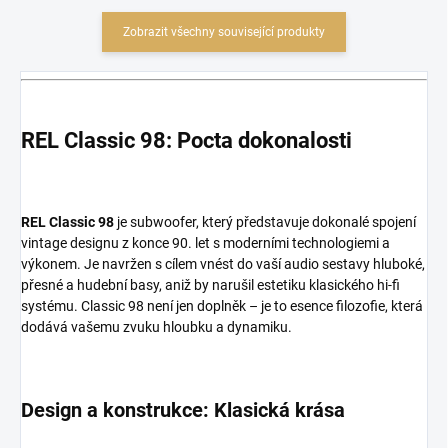
Zobrazit všechny související produkty
REL Classic 98: Pocta dokonalosti
REL Classic 98
je subwoofer, který představuje dokonalé spojení
vintage designu z konce 90. let s moderními technologiemi a
výkonem. Je navržen s cílem vnést do vaší audio sestavy hluboké,
přesné a hudební basy, aniž by narušil estetiku klasického hi-fi
systému. Classic 98 není jen doplněk – je to esence filozofie, která
dodává vašemu zvuku hloubku a dynamiku.
Design a konstrukce: Klasická krása