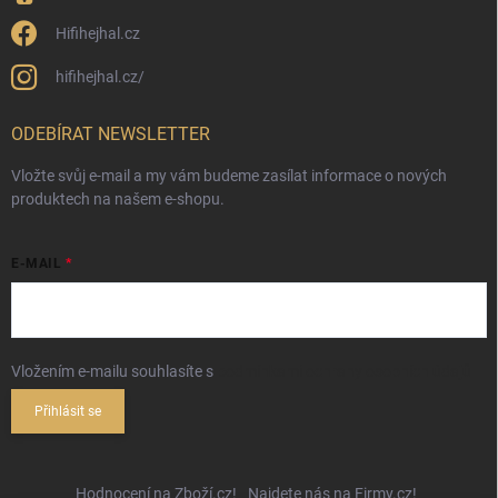
Hifihejhal.cz
hifihejhal.cz/
ODEBÍRAT NEWSLETTER
Vložte svůj e-mail a my vám budeme zasílat informace o nových
produktech na našem e-shopu.
E-MAIL
Vložením e-mailu souhlasíte s
podmínkami ochrany osobních údajů
Přihlásit se
Hodnocení na Zboží.cz!
Najdete nás na Firmy.cz!