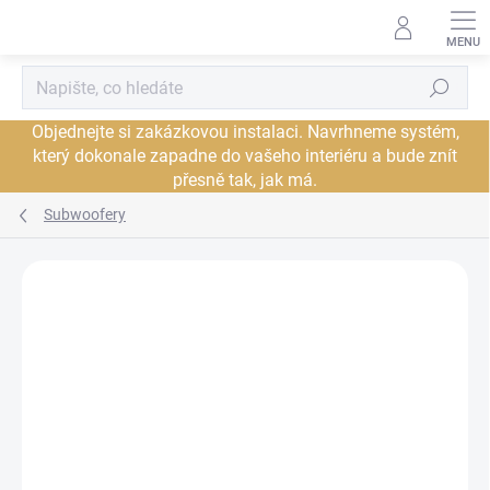
Přejít
na
obsah
Hledat
Objednejte si zakázkovou instalaci. Navrhneme systém,
který dokonale zapadne do vašeho interiéru a bude znít
přesně tak, jak má.
Subwoofery
Neohodnoceno
Podrobnosti hodnocení
ZNAČKA:
REL
PROHLÍDKA V
JSME AUTORIZOVANÝ
SHOWROOMU PLZEŇ
PRODEJCE