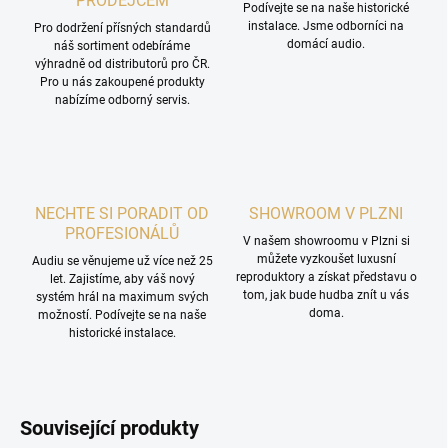
PRODEJCEM
Podívejte se na naše historické
instalace. Jsme odborníci na
Pro dodržení přísných standardů
domácí audio.
náš sortiment odebíráme
výhradně od distributorů pro ČR.
Pro u nás zakoupené produkty
nabízíme odborný servis.
NECHTE SI PORADIT OD
SHOWROOM V PLZNI
PROFESIONÁLŮ
V našem showroomu v Plzni si
můžete vyzkoušet luxusní
Audiu se věnujeme už více než 25
reproduktory a získat představu o
let. Zajistíme, aby váš nový
tom, jak bude hudba znít u vás
systém hrál na maximum svých
doma.
možností. Podívejte se na naše
historické instalace.
Související produkty