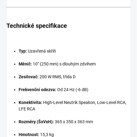
Technické specifikace
Typ:
Uzavřená skříň
Měnič:
10" (250 mm) s dlouhým zdvihem
Zesilovač:
200 W RMS, třída D
Frekvenční odezva:
Od 24 Hz (-6 dB)
Konektivita:
High-Level Neutrik Speakon, Low-Level RCA,
LFE RCA
Rozměry (ŠxVxH):
365 x 350 x 363 mm
Hmotnost:
15,3 kg