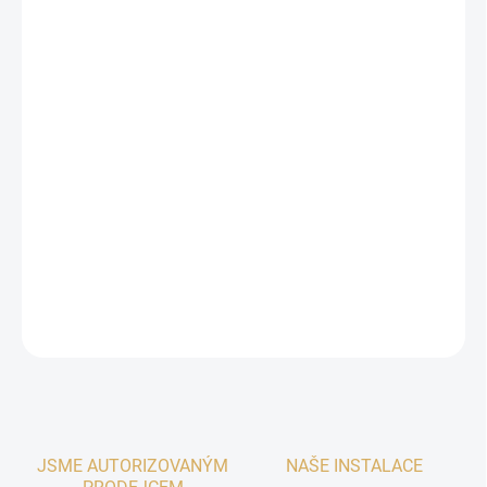
DORUČENÍ
−
+
Přidat do košíku
REL Classic 98
od značky
REL
. Abyste měli jistotu, že vybíráte ten
nejlepší možný kus pro vaše potřeby, přijďte si tento nebo
podobný model poslechnout do našich showroomů v
Praze
a
Plzni
. Osobně s vámi probereme alternativy ve stejné třídě a
pomůžeme s ideální volbou. Pro detailní informace nás
kontaktujte
zde
.
DETAILNÍ INFORMACE
ZEPTAT SE
HLÍDAT
JSME AUTORIZOVANÝM
NAŠE INSTALACE