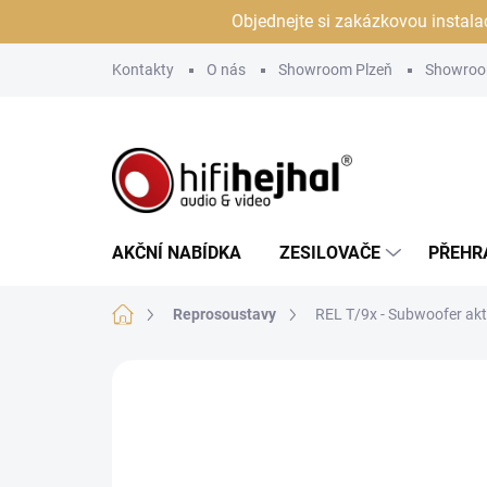
Přejít
Objednejte si zakázkovou instala
na
obsah
Kontakty
O nás
Showroom Plzeň
Showroo
AKČNÍ NABÍDKA
ZESILOVAČE
PŘEHR
Domů
Reprosoustavy
REL T/9x - Subwoofer ak
Neohodnoceno
Podrobnosti hodn
PROHLÍDKA V
JSME AUTORIZOVANÝ
SHOWROOMU PLZEŇ
PRODEJCE