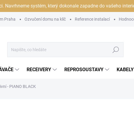
ci. Navrhneme systém, který dokonale zapadne do vašeho interiér
m Praha
Ozvučení domu na klíč
Reference instalací
Hodnoc
Hledat
ÁVAČE
RECEIVERY
REPROSOUSTAVY
KABELY
tivní - PIANO BLACK
ocení
ZNAČKA:
REL
39 990 Kč