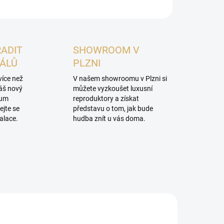
RADIT
SHOWROOM V
NÁLŮ
PLZNI
více než
V našem showroomu v Plzni si
váš nový
můžete vyzkoušet luxusní
mum
reproduktory a získat
ejte se
představu o tom, jak bude
alace.
hudba znít u vás doma.