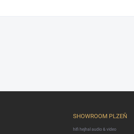
SHOWROOM PLZEŇ
hifi hejhal audio & video