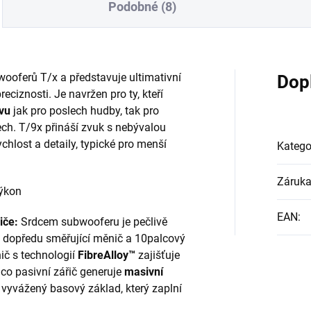
Podobné (8)
wooferů T/x a představuje ultimativní
Dop
ciznosti. Je navržen pro ty, kteří
vu
jak pro poslech hudby, tak pro
rech. T/9x přináší zvuk s nebývalou
chlost a detaily, typické pro menší
Katego
Záruk
výkon
EAN
:
iče:
Srdcem subwooferu je pečlivě
 dopředu směřující měnič a 10palcový
nič s technologií
FibreAlloy™
zajišťuje
mco pasivní zářič generuje
masivní
ě vyvážený basový základ, který zaplní