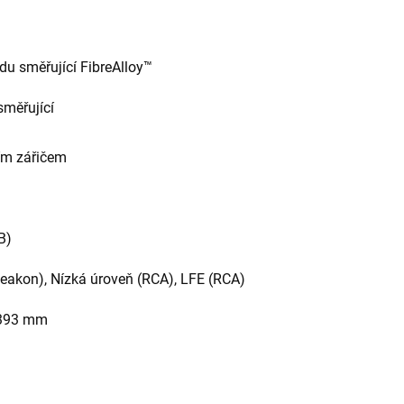
u směřující FibreAlloy™
směřující
ím zářičem
B)
eakon), Nízká úroveň (RCA), LFE (RCA)
 393 mm