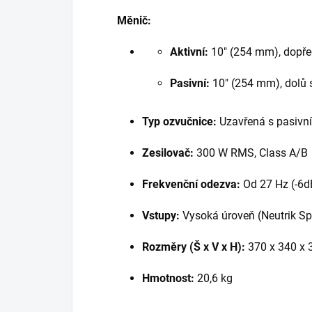
Měnič:
Aktivní:
10" (254 mm), dopřed
Pasivní:
10" (254 mm), dolů 
Typ ozvučnice:
Uzavřená s pasivn
Zesilovač:
300 W RMS, Class A/B
Frekvenční odezva:
Od 27 Hz (-6d
Vstupy:
Vysoká úroveň (Neutrik Sp
Rozměry (Š x V x H):
370 x 340 x
Hmotnost:
20,6 kg