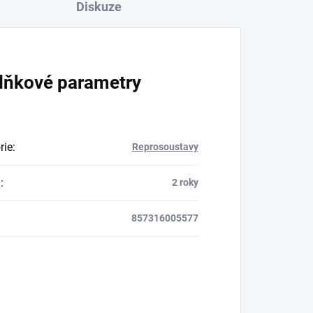
Diskuze
lňkové parametry
rie
:
Reprosoustavy
a
:
2 roky
857316005577