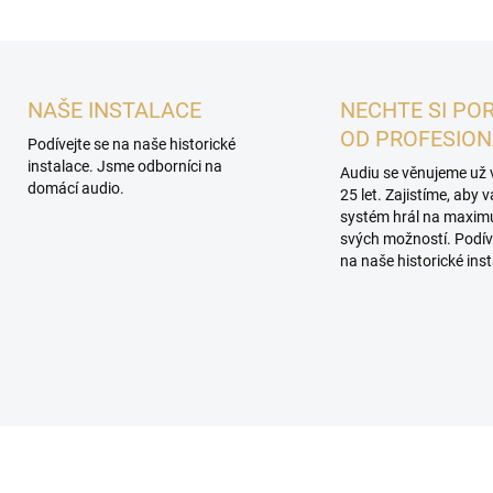
NAŠE INSTALACE
NECHTE SI PO
OD PROFESIO
Podívejte se na naše historické
instalace. Jsme odborníci na
Audiu se věnujeme už 
domácí audio.
25 let. Zajistíme, aby 
systém hrál na maxi
svých možností. Podív
na naše historické inst
KA
PROHLÍDKA V
SHOWROOMU PLZEŇ