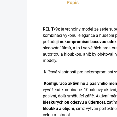
Popis
REL T/9x
je vrcholný model ze série sub
kombinaci výkonu, elegance a hudební pre
požadují
nekompromisní basovou odez
sledování filmů, a to i ve větších prosto
autoritou a hloubkou, aniž by obětoval ry
modely.
Klíčové vlastnosti pro nekompromisní 
Konfigurace aktivního a pasivního měn
vyvážená kombinace: 10palcový aktivní,
pasivní, dolů směřující zářič. Aktivní mě
bleskurychlou odezvu a údernost
, zatí
hloubku a objem
, čímž vytváří perfektn
celou místnost.