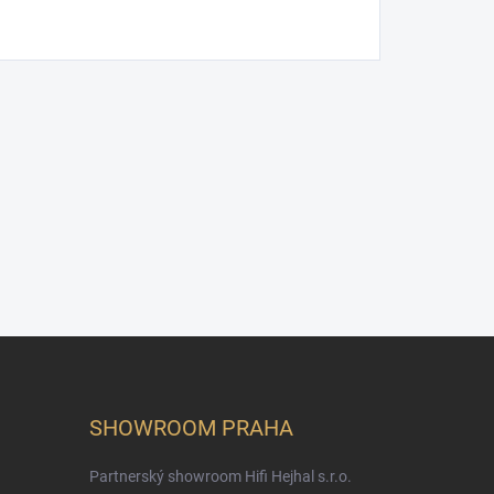
SHOWROOM PRAHA
Partnerský showroom Hifi Hejhal s.r.o.