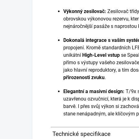
Výkonný zesilovač:
Zesilovač tříd
obrovskou výkonovou rezervu, která
nejnáročnější pasáže s naprostou k
Dokonalá integrace s vaším syst
propojení. Kromě standardních LFE
unikátní
High-Level vstup
se Speak
přímo s výstupy vašeho zesilovače
jako hlavní reproduktory, a tím d
přirozenosti zvuku
.
Elegantní a masivní design:
T/9x s
uzavřenou ozvučnicí, která je k dis
barvě. I přes svůj výkon si zachov
stane nenápadným, ale klíčovým 
Technické specifikace