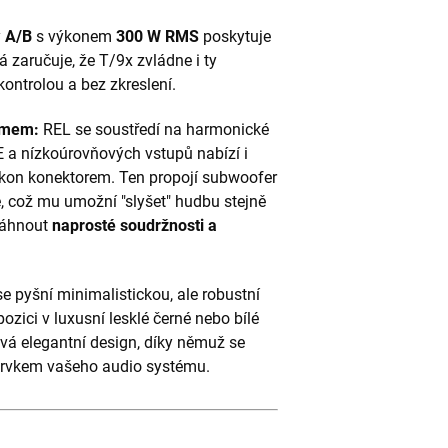
y
A/B
s výkonem
300 W RMS
poskytuje
 zaručuje, že T/9x zvládne i ty
ontrolou a bez zkreslení.
émem:
REL se soustředí na harmonické
 a nízkoúrovňových vstupů nabízí i
on konektorem. Ten propojí subwoofer
, což mu umožní "slyšet" hudbu stejně
osáhnout
naprosté soudržnosti a
e pyšní minimalistickou, ale robustní
pozici v luxusní lesklé černé nebo bílé
ává elegantní design, díky němuž se
prvkem vašeho audio systému.