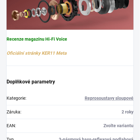
Recenze magazínu Hi-Fi Voice
Oficiální stránky KER11 Meta
Doplňkové parametry
Kategorie
:
Reprosoustavy sloupové
Záruka
:
2 roky
EAN
:
Zvolte variantu
Typ
3-pásmová bass-reflexová podlahová