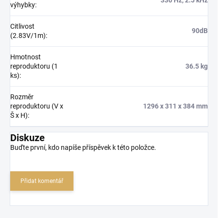
výhybky
:
Citlivost
90dB
(2.83V/1m)
:
Hmotnost
reproduktoru (1
36.5 kg
ks)
:
Rozměr
reproduktoru (V x
1296 x 311 x 384 mm
Š x H)
:
Diskuze
Buďte první, kdo napíše příspěvek k této položce.
Přidat komentář