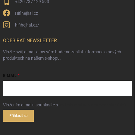
+420 737 129 593
Hifihejhal.cz
hifihejhal.cz/
ODEBÍRAT NEWSLETTER
Vložte svůj e-mail a my vám budeme zasílat informace o nových
produktech na našem e-shopu.
E-MAIL
Vložením e-mailu souhlasíte s
podmínkami ochrany osobních údajů
Přihlásit se