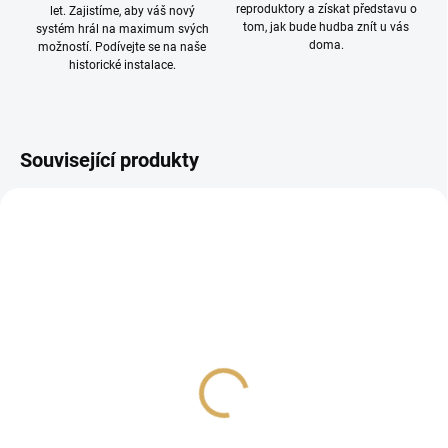
reproduktory a získat představu o
let. Zajistíme, aby váš nový
tom, jak bude hudba znít u vás
systém hrál na maximum svých
doma.
možností. Podívejte se na naše
historické instalace.
Související produkty
Bluehorizon Spike Shoe
Centrální reproduktor
Extreme
KEF R6 Meta
11 990 Kč
46 900 Kč
9 909,09 Kč bez DPH
38 760,33 Kč bez DPH