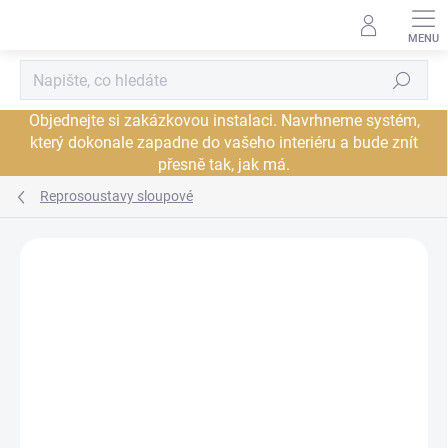
Přejít
na
obsah
Hledat
Objednejte si zakázkovou instalaci. Navrhneme systém,
který dokonale zapadne do vašeho interiéru a bude znít
přesně tak, jak má.
Reprosoustavy sloupové
Neohodnoceno
Podrobnosti hodnocení
ZNAČKA:
KEF
DORUČENÍ ZDARMA
JSME AUTORIZOVANÝ
PRODEJCE