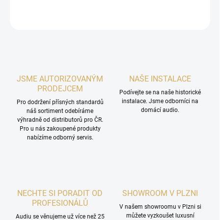
ZEPTAT SE
HLÍDAT
JSME AUTORIZOVANÝM
NAŠE INSTALACE
PRODEJCEM
Podívejte se na naše historické
instalace. Jsme odborníci na
Pro dodržení přísných standardů
domácí audio.
náš sortiment odebíráme
výhradně od distributorů pro ČR.
Pro u nás zakoupené produkty
nabízíme odborný servis.
NECHTE SI PORADIT OD
SHOWROOM V PLZNI
PROFESIONÁLŮ
V našem showroomu v Plzni si
můžete vyzkoušet luxusní
Audiu se věnujeme už více než 25