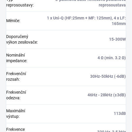
reprosoustavy
:
reprosoustava
1 x Uni-Q (HF:25mm + MF: 125mm), 4 x LF:
Měniče
:
165mm
Doporučený
15-300W
výkon zesilovače
:
Nominální
4 Ω (min. 3.2 Ω)
impedance
:
Frekvenční
30Hz-50kHz (-6dB)
rozsah
:
Frekvenční
46Hz - 28kHz (±3dB)
odezva
:
Maximální
113dB
výstup
:
Frekvence
330 Hz, 2.5 kHz