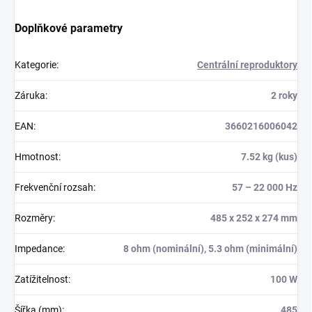
Doplňkové parametry
Kategorie
:
Centrální reproduktory
Záruka
:
2 roky
EAN
:
3660216006042
Hmotnost
:
7.52 kg (kus)
Frekvenční rozsah
:
57 – 22 000 Hz
Rozměry
:
485 x 252 x 274 mm
Impedance
:
8 ohm (nominální), 5.3 ohm (minimální)
Zatížitelnost
:
100 W
Šířka (mm)
:
485