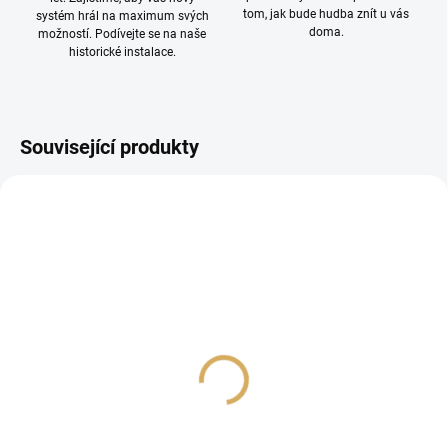
tom, jak bude hudba znít u vás
systém hrál na maximum svých
doma.
možností. Podívejte se na naše
historické instalace.
Související produkty
Denon AVC-A1H Black
Denon AVR-X1800H
171 990 Kč
13 990 Kč
142 140,50 Kč bez DPH
11 561,98 Kč bez DPH
Do košíku
Do košíku