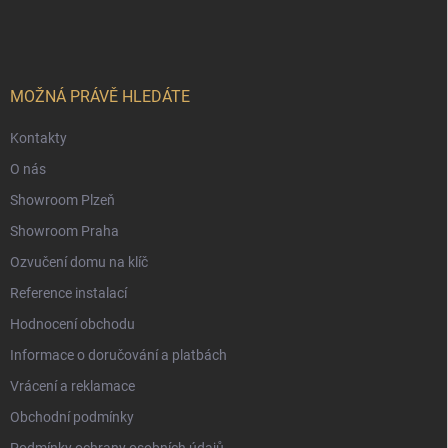
á
p
a
t
í
MOŽNÁ PRÁVĚ HLEDÁTE
Kontakty
O nás
Showroom Plzeň
Showroom Praha
Ozvučení domu na klíč
Reference instalací
Hodnocení obchodu
Informace o doručování a platbách
Vrácení a reklamace
Obchodní podmínky
Podmínky ochrany osobních údajů