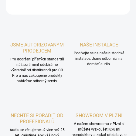
ZEPTAT SE
HLÍDAT
JSME AUTORIZOVANÝM
NAŠE INSTALACE
PRODEJCEM
Podívejte se na naše historické
instalace. Jsme odborníci na
Pro dodržení přísných standardů
domácí audio.
náš sortiment odebíráme
výhradně od distributorů pro ČR.
Pro u nás zakoupené produkty
nabízíme odborný servis.
NECHTE SI PORADIT OD
SHOWROOM V PLZNI
PROFESIONÁLŮ
V našem showroomu v Plzni si
můžete vyzkoušet luxusní
Audiu se věnujeme už více než 25
reproduktory a získat představu o
let. Zajistíme, aby váš nový