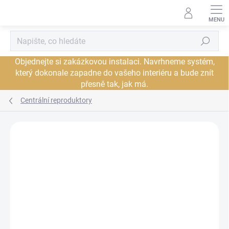
Přejít
na
obsah
Hledat
Objednejte si zakázkovou instalaci. Navrhneme systém,
který dokonale zapadne do vašeho interiéru a bude znít
přesně tak, jak má.
Centrální reproduktory
Neohodnoceno
Podrobnosti hodnocení
ZNAČKA:
TRIANGLE
JSME AUTORIZOVANÝ
PRODEJCE