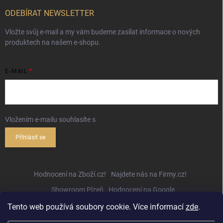
ODEBÍRAT NEWSLETTER
Vložte svůj e-mail a my vám budeme zasílat informace o nových
produktech na našem e-shopu.
E-MAIL
Vložením e-mailu souhlasíte s
podmínkami ochrany osobních údajů
Přihlásit se
Hodnocení na Zboží.cz!
Najdete nás na Firmy.cz!
Showroom Plzeň
Hodnocení na Google
Tento web používá soubory cookie. Více informací
zde
.