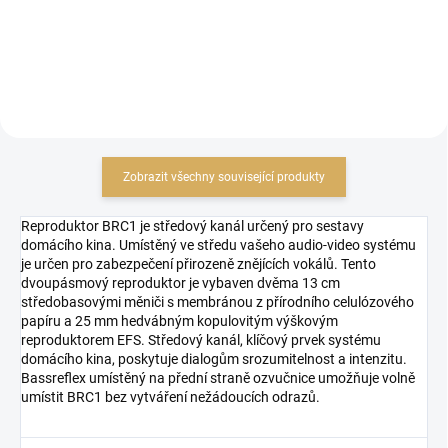
Zobrazit všechny související produkty
Reproduktor BRC1 je středový kanál určený pro sestavy
domácího kina. Umístěný ve středu vašeho audio-video systému
je určen pro zabezpečení přirozeně znějících vokálů. Tento
dvoupásmový reproduktor je vybaven dvěma 13 cm
středobasovými měniči s membránou z přírodního celulózového
papíru a 25 mm hedvábným kopulovitým výškovým
reproduktorem EFS. Středový kanál, klíčový prvek systému
domácího kina, poskytuje dialogům srozumitelnost a intenzitu.
Bassreflex umístěný na přední straně ozvučnice umožňuje volně
umístit BRC1 bez vytváření nežádoucích odrazů.