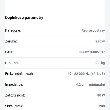
Doplňkové parametry
Kategorie
:
Reprosoustavy
Záruka
:
2 roky
EAN
:
3660216005137
Hmotnost
:
9.3 kg
Frekvenční rozsah
:
49 - 22 000 Hz (+/- 3 dB)
Impedance
:
4.2 ohm minimální
Zatížitelnost
:
80 W
Šířka (mm)
:
200