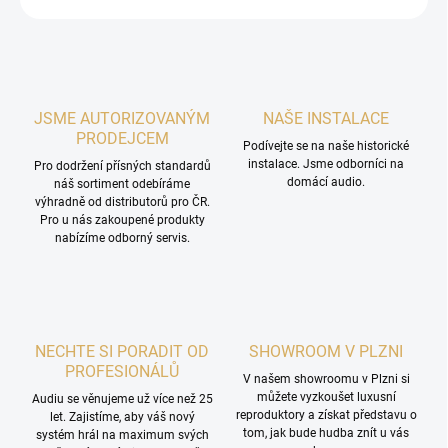
JSME AUTORIZOVANÝM
NAŠE INSTALACE
PRODEJCEM
Podívejte se na naše historické
instalace. Jsme odborníci na
Pro dodržení přísných standardů
domácí audio.
náš sortiment odebíráme
výhradně od distributorů pro ČR.
Pro u nás zakoupené produkty
nabízíme odborný servis.
NECHTE SI PORADIT OD
SHOWROOM V PLZNI
PROFESIONÁLŮ
V našem showroomu v Plzni si
můžete vyzkoušet luxusní
Audiu se věnujeme už více než 25
reproduktory a získat představu o
let. Zajistíme, aby váš nový
tom, jak bude hudba znít u vás
systém hrál na maximum svých