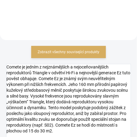
Do košíku
Zobrazit všechny související produkty
Comete je jedním z nejznámějších a nejoceňovanějších
reproduktorů Triangle v odvětví Hi-Fi a nejnovější generace Ez tuto
pověst obhajuje. Comete Ez je známý svým neuvěřitelným
výkonem při nižších frekvencích. Jeho 160 mm přírodní papírový
kuželový středobasový měnič poskytuje širokou zvukovou scénu
a silné basy. Vysoké frekvence jsou reprodukovány slavným
„výškačem“ Triangle, který dodává reproduktoru vysokou
účinnost a dynamiku. Tento model poskytuje podobný zážitek z
poslechu jako sloupový reproduktor, aniž by zabíral prostor. Pro
optimální kvalitu zvuku se doporučuje použít speciální stojan na
reproduktory (např. S02). Comete Ez se hodí do místností s
plochou od 15 do 30 m2.