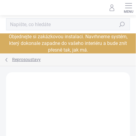
Přejít
na
obsah
Hledat
Objednejte si zakázkovou instalaci. Navrhneme systém,
který dokonale zapadne do vašeho interiéru a bude znít
přesně tak, jak má.
Reprosoustavy
Neohodnoceno
Podrobnosti hodnocení
ZNAČKA:
TRIANGLE
JSME AUTORIZOVANÝ
PRODEJCE