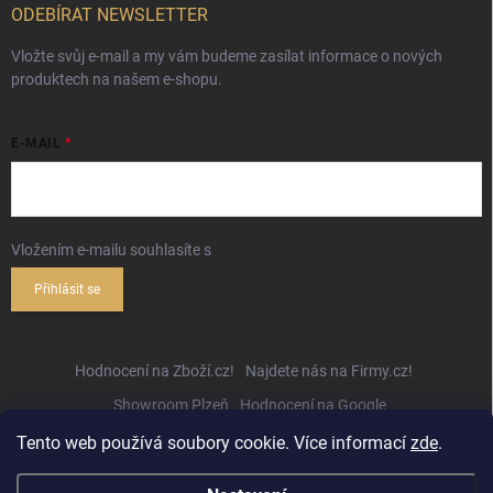
ODEBÍRAT NEWSLETTER
Vložte svůj e-mail a my vám budeme zasílat informace o nových
produktech na našem e-shopu.
E-MAIL
Vložením e-mailu souhlasíte s
podmínkami ochrany osobních údajů
Přihlásit se
Hodnocení na Zboží.cz!
Najdete nás na Firmy.cz!
Showroom Plzeň
Hodnocení na Google
Tento web používá soubory cookie. Více informací
zde
.