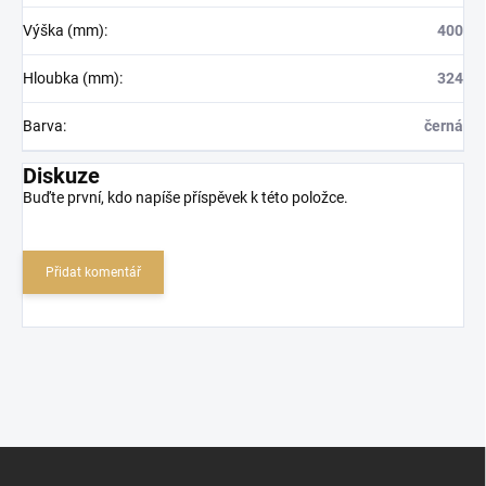
Výška (mm)
:
400
Hloubka (mm)
:
324
Barva
:
černá
Diskuze
Buďte první, kdo napíše příspěvek k této položce.
Přidat komentář
Z
á