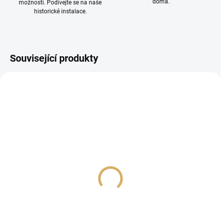
doma.
možností. Podívejte se na naše
historické instalace.
Související produkty
PROHLÍDKA V
SHOWROOMU PLZEŇ
Audioquest SLIP-DB
WireWorld MINI ECLIPSE
16/4 bulk white 152,
8 (MES) 2x2m 7837
cena 1 m
16 990 Kč
249 Kč
14 041,32 Kč bez DPH
205,79 Kč bez DPH
Do košíku