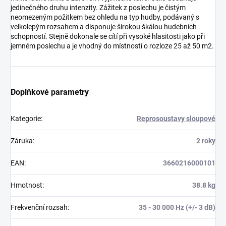
jedinečného druhu intenzity. Zážitek z poslechu je čistým
neomezeným požitkem bez ohledu na typ hudby, podávaný s
velkolepým rozsahem a disponuje širokou škálou hudebních
schopností. Stejně dokonale se cítí při vysoké hlasitosti jako při
jemném poslechu a je vhodný do místností o rozloze 25 až 50 m2.
Doplňkové parametry
Kategorie
:
Reprosoustavy sloupové
Záruka
:
2 roky
EAN
:
3660216000101
Hmotnost
:
38.8 kg
Frekvenční rozsah
:
35 - 30 000 Hz (+/- 3 dB)