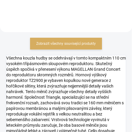
Zobrazit všechny související produkty
Všechna kouzla hudby se odehrávají v tomto kompaktním 110 cm
vysokém třípásmovém sloupovém reproduktoru. Skutečný
úspěch spočívá v přenesení výkonu MAGELLAN Grand Concert
do reproduktoru skromných rozměrů. Hornový výškový
reproduktor TZ2900 je vybaven kopulkou nové generace z
hořčíkové slitiny, která zvýrazňuje nejjemnější detaily vašich
nahrávek. Tento měnič zvýrazňuje všechny detaily vyšších
harmonií. Společnost Triangle, specializující se na střední
frekvenční rozsah, zachovává svou tradici se 160 mm měničem s
papírovou membránou a malými plisovanými závěsy, který
reprodukuje vokální rejstřík s velkou neutralitou a bez
sebemenšího zabarvení. Vrstvová technologie vyvinutá v
leteckém průmyslu zaručuje, že oba basové měniče jsou
mimořádně lehké a zároveň i výjimečně tuhé. Cello dosahuje