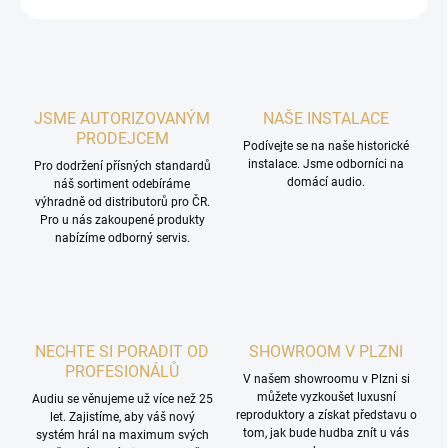
JSME AUTORIZOVANÝM
NAŠE INSTALACE
PRODEJCEM
Podívejte se na naše historické
instalace. Jsme odborníci na
Pro dodržení přísných standardů
domácí audio.
náš sortiment odebíráme
výhradně od distributorů pro ČR.
Pro u nás zakoupené produkty
nabízíme odborný servis.
NECHTE SI PORADIT OD
SHOWROOM V PLZNI
PROFESIONÁLŮ
V našem showroomu v Plzni si
můžete vyzkoušet luxusní
Audiu se věnujeme už více než 25
reproduktory a získat představu o
let. Zajistíme, aby váš nový
tom, jak bude hudba znít u vás
systém hrál na maximum svých