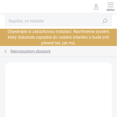
Přejít
na
obsah
Hledat
Objednejte si zakázkovou instalaci. Navrhneme systém,
který dokonale zapadne do vašeho interiéru a bude znít
přesně tak, jak má.
Reprosoustavy sloupové
Neohodnoceno
Podrobnosti hodnocení
ZNAČKA:
TRIANGLE
DORUČENÍ ZDARMA
JSME AUTORIZOVANÝ
PRODEJCE