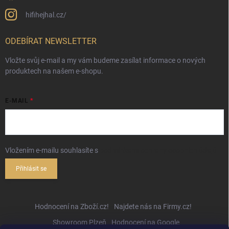
hifihejhal.cz/
ODEBÍRAT NEWSLETTER
Vložte svůj e-mail a my vám budeme zasílat informace o nových
produktech na našem e-shopu.
E-MAIL
Vložením e-mailu souhlasíte s
podmínkami ochrany osobních údajů
Přihlásit se
Hodnocení na Zboží.cz!
Najdete nás na Firmy.cz!
Showroom Plzeň
Hodnocení na Google