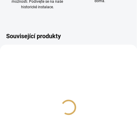
doma.
možností. Podívejte se na naše
historické instalace.
Související produkty
PROHLÍDKA V
SHOWROOMU PLZEŇ
Roksan Attessa
Naim Audio Uniti Nova
Streaming Amplifier
PE
47 990 Kč
249 990 Kč
39 661,16 Kč bez DPH
206 603,31 Kč bez DPH
Do košíku
Do košíku