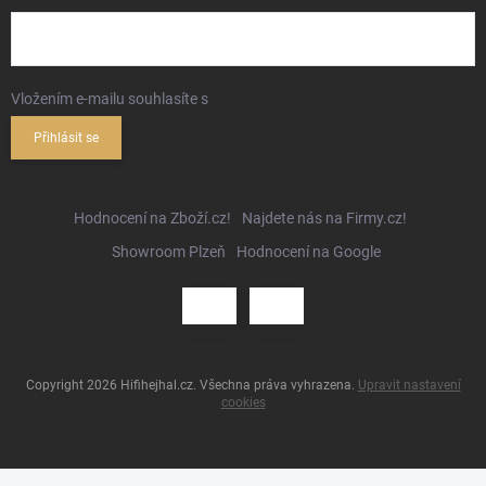
Vložením e-mailu souhlasíte s
podmínkami ochrany osobních údajů
Přihlásit se
Hodnocení na Zboží.cz!
Najdete nás na Firmy.cz!
Showroom Plzeň
Hodnocení na Google
Copyright 2026
Hifihejhal.cz
. Všechna práva vyhrazena.
Upravit nastavení
cookies