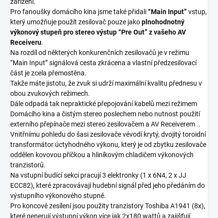
zařízení.
Pro fanoušky domácího kina jsme také přidali
“Main Input”
vstup,
který umožňuje použít zesilovač pouze jako
plnohodnotný
výkonový stupeň pro stereo výstup “Pre Out” z vašeho AV
Receiveru
.
Na rozdíl od některých konkurenčních zesilovačů je v režimu
“Main Input” signálová cesta zkrácena a vlastní předzesilovací
část je zcela přemostěna.
Takže máte jistotu, že zvuk si udrží maximální kvalitu přednesu v
obou zvukových režimech.
Dále odpadá tak nepraktické přepojování kabelů mezi režimem
Domácího kina a čistým stereo poslechem nebo nutnost použití
externího přepínače mezi stereo zesilovačem a AV Receiverem ..
Vnitřnímu pohledu do šasi zesilovače vévodí krytý, dvojitý toroidní
transformátor úctyhodného výkonu, který je od zbytku zesilovače
oddělen kovovou příčkou a hliníkovým chladičem výkonových
tranzistorů.
Na vstupní budící sekci pracují 3 elektronky (1 x 6N4, 2 x JJ
ECC82), které zpracovávají hudební signál před jeho předáním do
výstupního výkonového stupně.
Pro koncové zesílení jsou použity tranzistory Toshiba A1941 (8x),
které generují výstupní výkon více jak 2x180 wattů a zajišťují