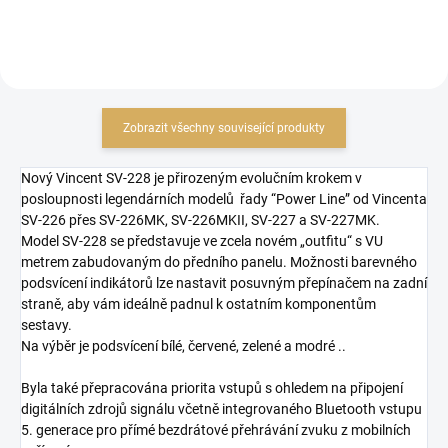
Zobrazit všechny související produkty
Nový Vincent SV-228 je přirozeným evolučním krokem v
posloupnosti legendárních modelů řady “Power Line” od Vincenta
SV-226 přes SV-226MK, SV-226MKII, SV-227 a SV-227MK.
Model SV-228 se představuje ve zcela novém „outfitu“ s VU
metrem zabudovaným do předního panelu. Možnosti barevného
podsvícení indikátorů lze nastavit posuvným přepínačem na zadní
straně, aby vám ideálně padnul k ostatním komponentům
sestavy.
Na výběr je podsvícení bílé, červené, zelené a modré ..
Byla také přepracována priorita vstupů s ohledem na připojení
digitálních zdrojů signálu včetně integrovaného Bluetooth vstupu
5. generace pro přímé bezdrátové přehrávání zvuku z mobilních