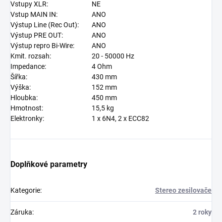
Vstupy XLR:
NE
Vstup MAIN IN:
ANO
Výstup Line (Rec Out):
ANO
Výstup PRE OUT:
ANO
Výstup repro Bi-Wire:
ANO
Kmit. rozsah:
20 - 50000 Hz
Impedance:
4 Ohm
Šířka:
430 mm
Výška:
152 mm
Hloubka:
450 mm
Hmotnost:
15,5 kg
Elektronky:
1 x 6N4, 2 x ECC82
Doplňkové parametry
Kategorie
:
Stereo zesilovače
Záruka
:
2 roky