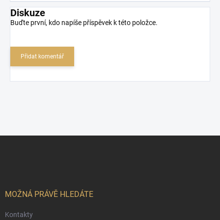
Diskuze
Buďte první, kdo napíše příspěvek k této položce.
Přidat komentář
Z
á
p
a
t
í
MOŽNÁ PRÁVĚ HLEDÁTE
Kontakty