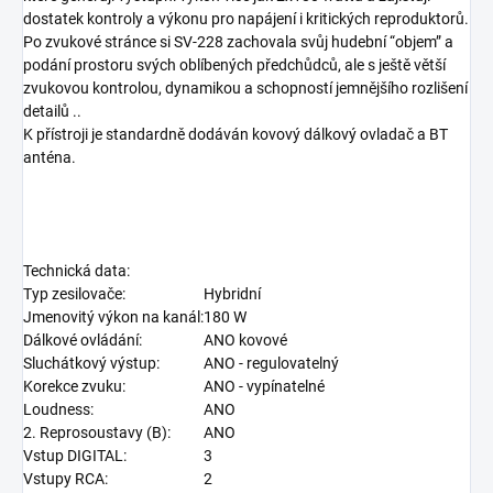
dostatek kontroly a výkonu pro napájení i kritických reproduktorů.
Po zvukové stránce si SV-228 zachovala svůj hudební “objem” a
podání prostoru svých oblíbených předchůdců, ale s ještě větší
zvukovou kontrolou, dynamikou a schopností jemnějšího rozlišení
detailů ..
K přístroji je standardně dodáván kovový dálkový ovladač a BT
anténa.
Technická data:
Typ zesilovače:
Hybridní
Jmenovitý výkon na kanál:
180 W
Dálkové ovládání:
ANO kovové
Sluchátkový výstup:
ANO - regulovatelný
Korekce zvuku:
ANO - vypínatelné
Loudness:
ANO
2. Reprosoustavy (B):
ANO
Vstup DIGITAL:
3
Vstupy RCA:
2