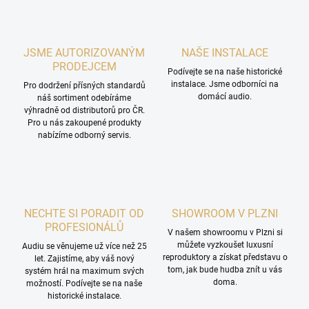
JSME AUTORIZOVANÝM
NAŠE INSTALACE
PRODEJCEM
Podívejte se na naše historické
instalace. Jsme odborníci na
Pro dodržení přísných standardů
domácí audio.
náš sortiment odebíráme
výhradně od distributorů pro ČR.
Pro u nás zakoupené produkty
nabízíme odborný servis.
NECHTE SI PORADIT OD
SHOWROOM V PLZNI
PROFESIONÁLŮ
V našem showroomu v Plzni si
můžete vyzkoušet luxusní
Audiu se věnujeme už více než 25
reproduktory a získat představu o
let. Zajistíme, aby váš nový
tom, jak bude hudba znít u vás
systém hrál na maximum svých
doma.
možností. Podívejte se na naše
historické instalace.