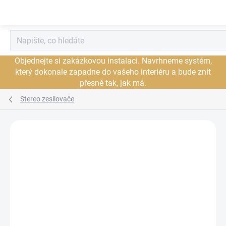
Přejít
na
obsah
Objednejte si zakázkovou instalaci. Navrhneme systém,
který dokonale zapadne do vašeho interiéru a bude znít
přesně tak, jak má.
Stereo zesilovače
Neohodnoceno
Podrobnosti hodnocení
ZNAČKA:
VINCENT
NOVINKA
PROHLÍDKA V
JSME AUTORIZOVANÝ
SHOWROOMU PLZEŇ
PRODEJCE
PROHLÍDKA V
SHOWROOMU PRAHA