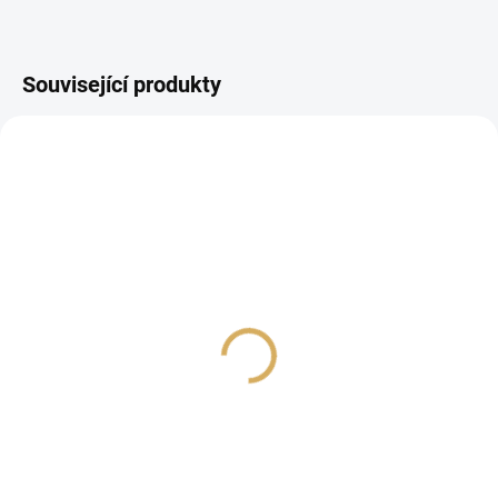
Související produkty
Audioquest NRG X3,
Audioquest NRG
napájecí kabel 6,0 m,
Thunder / High-Current
C13
EU - C19 - 3,0 m
4 790 Kč
43 690 Kč
3 958,68 Kč bez DPH
36 107,44 Kč bez DPH
Do košíku
Do košíku