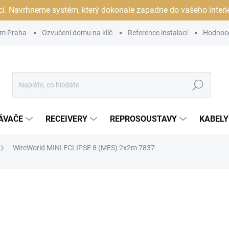
ci. Navrhneme systém, který dokonale zapadne do vašeho interiér
m Praha
Ozvučení domu na klíč
Reference instalací
Hodnoc
Hledat
ÁVAČE
RECEIVERY
REPROSOUSTAVY
KABELY
WireWorld MINI ECLIPSE 8 (MES) 2x2m 7837
ocení
ZNAČKA:
WIREWORLD
16 990 Kč