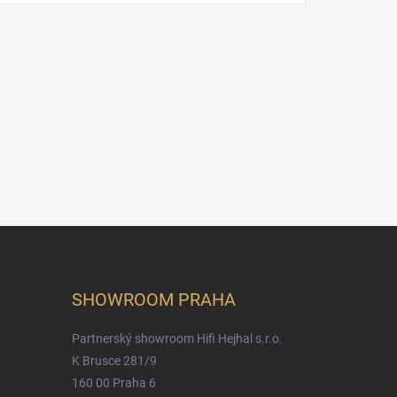
SHOWROOM PRAHA
Partnerský showroom Hifi Hejhal s.r.o.
K Brusce 281/9
160 00 Praha 6