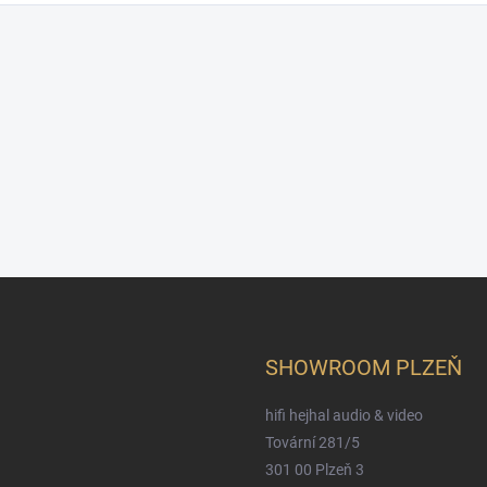
SHOWROOM PLZEŇ
hifi hejhal audio & video
Tovární 281/5
301 00 Plzeň 3