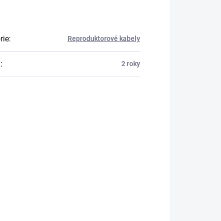
rie
:
Reproduktorové kabely
a
:
2 roky