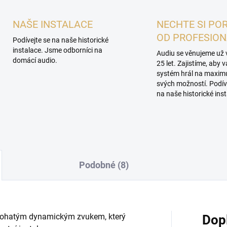
NAŠE INSTALACE
NECHTE SI PO
OD PROFESIO
Podívejte se na naše historické
instalace. Jsme odborníci na
Audiu se věnujeme už 
domácí audio.
25 let. Zajistíme, aby 
systém hrál na maxi
svých možností. Podív
na naše historické inst
Podobné (8)
 s bohatým dynamickým zvukem, který
Dop