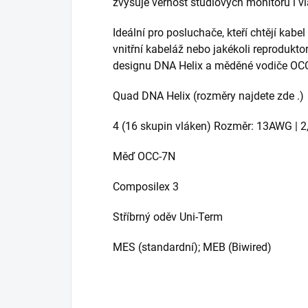
zvyšuje věrnost studiových monitorů i vl
Ideální pro posluchače, kteří chtějí kabel
vnitřní kabeláž nebo jakékoli reproduktor
designu DNA Helix a měděné vodiče OC
Quad DNA Helix (rozměry najdete zde .)
4 (16 skupin vláken) Rozměr: 13AWG | 2
Měď OCC-7N
Composilex 3
Stříbrný oděv Uni-Term
MES (standardní); MEB (Biwired)