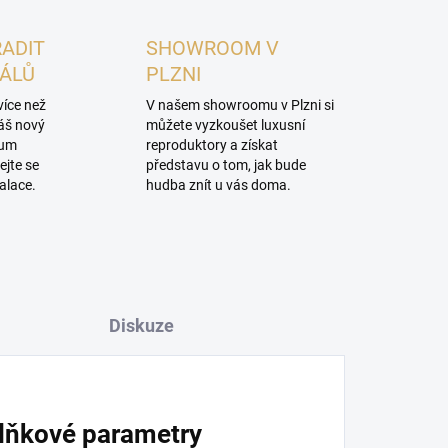
RADIT
SHOWROOM V
NÁLŮ
PLZNI
více než
V našem showroomu v Plzni si
váš nový
můžete vyzkoušet luxusní
mum
reproduktory a získat
ejte se
představu o tom, jak bude
alace.
hudba znít u vás doma.
Diskuze
lňkové parametry