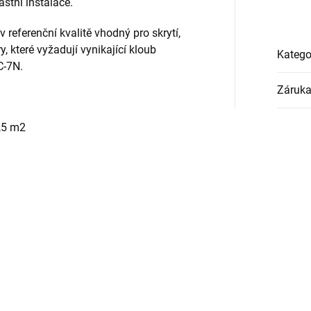
astní instalace.
 v referenční kvalitě vhodný pro skrytí,
y, které vyžadují vynikající kloub
Katego
C-7N.
Záruk
,5 m2