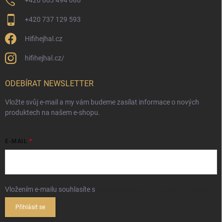
+420 603 494 686
+420 737 129 593
Hifihejhal.cz
hifihejhal.cz/
ODEBÍRAT NEWSLETTER
Vložte svůj e-mail a my vám budeme zasílat informace o nových
produktech na našem e-shopu.
E-MAIL
Vložením e-mailu souhlasíte s
podmínkami ochrany osobních údajů
Přihlásit se