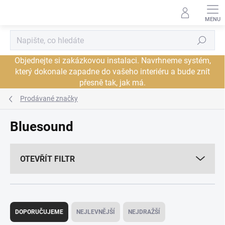
Přejít
na
obsah
Hledat
Objednejte si zakázkovou instalaci. Navrhneme systém,
který dokonale zapadne do vašeho interiéru a bude znít
přesně tak, jak má.
Prodávané značky
Bluesound
OTEVŘÍT FILTR
Ř
a
DOPORUČUJEME
NEJLEVNĚJŠÍ
NEJDRAŽŠÍ
z