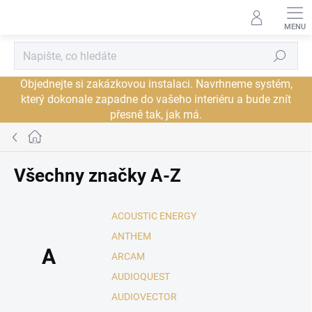
Přejít
na
obsah
Hledat
Objednejte si zakázkovou instalaci. Navrhneme systém,
který dokonale zapadne do vašeho interiéru a bude znít
přesně tak, jak má.
Domů
Všechny značky A-Z
ACOUSTIC ENERGY
ANTHEM
A
ARCAM
AUDIOQUEST
AUDIOVECTOR