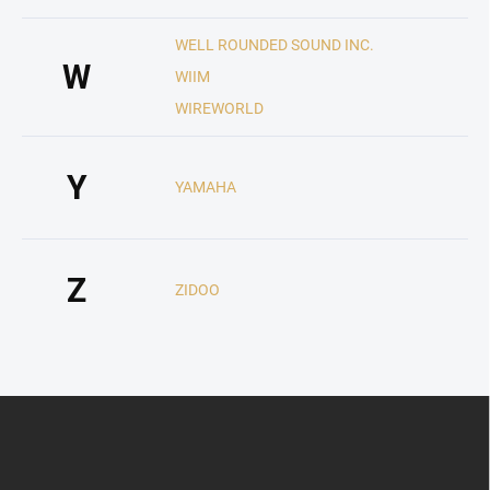
WELL ROUNDED SOUND INC.
W
WIIM
WIREWORLD
Y
YAMAHA
Z
ZIDOO
Z
á
p
a