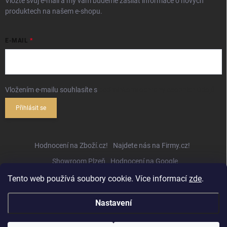
Vložte svůj e-mail a my vám budeme zasílat informace o nových
produktech na našem e-shopu.
E-MAIL
Vložením e-mailu souhlasíte s
podmínkami ochrany osobních údajů
Přihlásit se
Hodnocení na Zboží.cz!
Najdete nás na Firmy.cz!
Showroom Plzeň
Hodnocení na Google
Tento web používá soubory cookie. Více informací
zde
.
Nastavení
Copyright 2026
Hifihejhal.cz
. Všechna práva vyhrazena.
Upravit nastavení