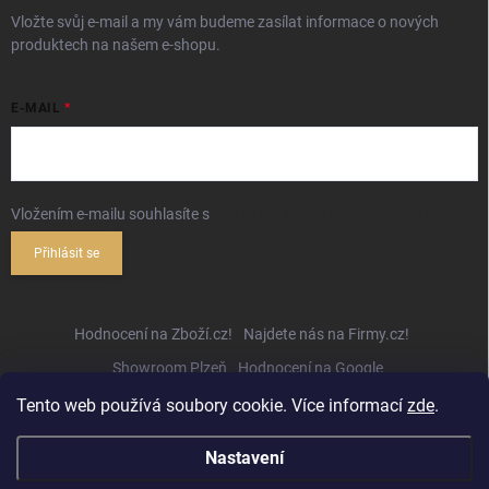
Vložte svůj e-mail a my vám budeme zasílat informace o nových
produktech na našem e-shopu.
E-MAIL
Vložením e-mailu souhlasíte s
podmínkami ochrany osobních údajů
Přihlásit se
Hodnocení na Zboží.cz!
Najdete nás na Firmy.cz!
Showroom Plzeň
Hodnocení na Google
Tento web používá soubory cookie. Více informací
zde
.
Nastavení