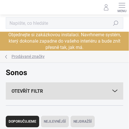
Přejít
na
obsah
Hledat
Objednejte si zakázkovou instalaci. Navrhneme systém,
který dokonale zapadne do vašeho interiéru a bude znít
přesně tak, jak má.
Prodávané značky
Sonos
OTEVŘÍT FILTR
Ř
a
DOPORUČUJEME
NEJLEVNĚJŠÍ
NEJDRAŽŠÍ
z