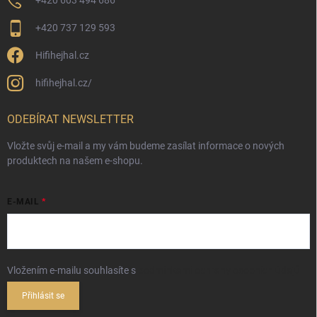
+420 603 494 686
+420 737 129 593
Hifihejhal.cz
hifihejhal.cz/
ODEBÍRAT NEWSLETTER
Vložte svůj e-mail a my vám budeme zasílat informace o nových
produktech na našem e-shopu.
E-MAIL
Vložením e-mailu souhlasíte s
podmínkami ochrany osobních údajů
Přihlásit se