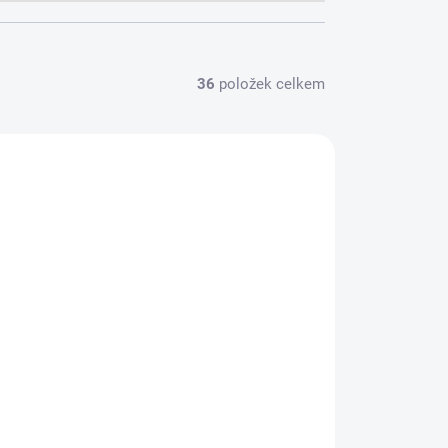
36
položek celkem
PROHLÍDKA V
HOWROOMU PLZEŇ
SUPRA MAINS BLOCK MD06-EU/SP