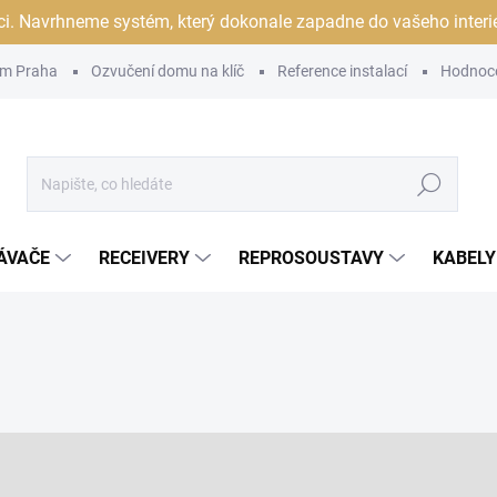
ci. Navrhneme systém, který dokonale zapadne do vašeho interiér
m Praha
Ozvučení domu na klíč
Reference instalací
Hodnoc
Hledat
ÁVAČE
RECEIVERY
REPROSOUSTAVY
KABELY