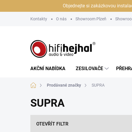
Přejít
Objednejte si zakázkovou instala
na
obsah
Kontakty
O nás
Showroom Plzeň
Showroo
AKČNÍ NABÍDKA
ZESILOVAČE
PŘEHR
Domů
Prodávané značky
SUPRA
SUPRA
OTEVŘÍT FILTR