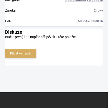
Záruka
:
2 roky
EAN
:
5036473003816
Diskuze
Buďte první, kdo napíše příspěvek k této položce.
Přidat komentář
Z
á
p