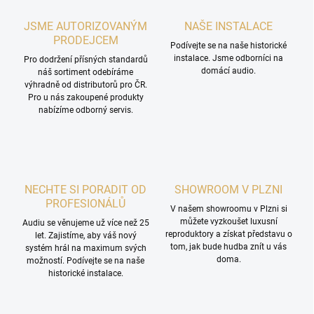
JSME AUTORIZOVANÝM
NAŠE INSTALACE
PRODEJCEM
Podívejte se na naše historické
instalace. Jsme odborníci na
Pro dodržení přísných standardů
domácí audio.
náš sortiment odebíráme
výhradně od distributorů pro ČR.
Pro u nás zakoupené produkty
nabízíme odborný servis.
NECHTE SI PORADIT OD
SHOWROOM V PLZNI
PROFESIONÁLŮ
V našem showroomu v Plzni si
můžete vyzkoušet luxusní
Audiu se věnujeme už více než 25
reproduktory a získat představu o
let. Zajistíme, aby váš nový
tom, jak bude hudba znít u vás
systém hrál na maximum svých
doma.
možností. Podívejte se na naše
historické instalace.