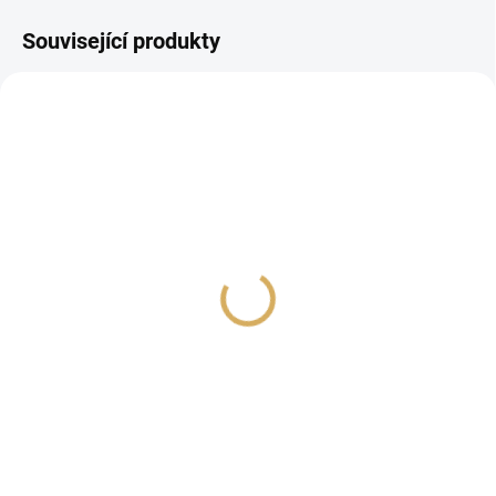
Související produkty
PROHLÍDKA V
SHOWROOMU PLZEŇ
NAD C 700 V2
Roksan Attessa
Streaming Amplifier
41 120 Kč
47 990 Kč
33 983,47 Kč bez DPH
39 661,16 Kč bez DPH
Do košíku
Do košíku