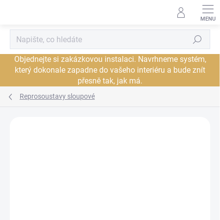
Přejít
na
obsah
Hledat
Objednejte si zakázkovou instalaci. Navrhneme systém,
který dokonale zapadne do vašeho interiéru a bude znít
přesně tak, jak má.
Reprosoustavy sloupové
Neohodnoceno
Podrobnosti hodnocení
ZNAČKA:
ACOUSTIC ENERGY
PROHLÍDKA V
DORUČENÍ ZDARMA
JSME AUTORIZOVANÝ
SHOWROOMU PLZEŇ
PRODEJCE