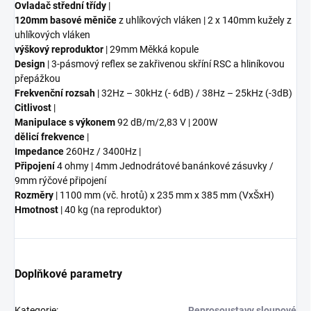
Ovladač střední třídy
|
120mm basové měniče
z uhlíkových vláken | 2 x 140mm kužely z
uhlíkových vláken
výškový reproduktor
| 29mm Měkká kopule
Design
| 3-pásmový reflex se zakřivenou skříní RSC a hliníkovou
přepážkou
Frekvenční rozsah
| 32Hz – 30kHz (- 6dB) / 38Hz – 25kHz (-3dB)
Citlivost
|
Manipulace s výkonem
92 dB/m/2,83 V | 200W
dělicí frekvence
|
Impedance
260Hz / 3400Hz |
Připojení
4 ohmy | 4mm Jednodrátové banánkové zásuvky /
9mm rýčové připojení
Rozměry
| 1100 mm (vč. hrotů) x 235 mm x 385 mm (VxŠxH)
Hmotnost
| 40 kg (na reproduktor)
Doplňkové parametry
Kategorie
:
Reprosoustavy sloupové