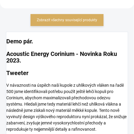
Zobrazit všechny související produkty
Demo pár.
Acoustic Energy Corinium -
Novinka Roku
2023.
Tweeter
V návaznosti na úspěch naší kupole z uhlíkových vláken na řadě
500 jsme identifikovali potřebu použít ještě lehčí kopuli pro
Corinium, abychom maximalizovali přechodovou odezvu
systému. Hledali jsme tedy materiál lehčí než uhlíková vlákna a
následně jsme získali nový materiál měkké kopule. Tento nově
vyvinutý design výškového reproduktoru nyní prokázal, že snižuje
zabarvení, zvyšuje jemné vysokorychlostní přechody a
reprodukuje ty nejjemnější detaily a rafinovanost.