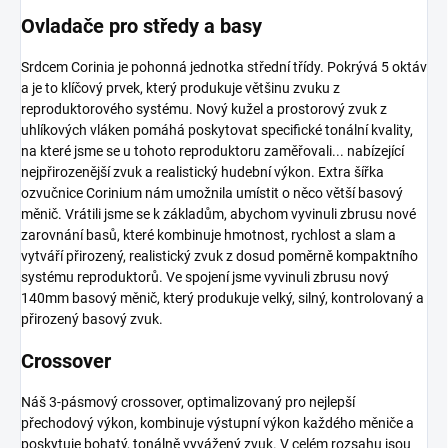
Ovladače pro středy a basy
Srdcem Corinia je pohonná jednotka střední třídy. Pokrývá 5 oktáv
a je to klíčový prvek, který produkuje většinu zvuku z
reproduktorového systému. Nový kužel a prostorový zvuk z
uhlíkových vláken pomáhá poskytovat specifické tonální kvality,
na které jsme se u tohoto reproduktoru zaměřovali... nabízející
nejpřirozenější zvuk a realistický hudební výkon. Extra šířka
ozvučnice Corinium nám umožnila umístit o něco větší basový
měnič. Vrátili jsme se k základům, abychom vyvinuli zbrusu nové
zarovnání basů, které kombinuje hmotnost, rychlost a slam a
vytváří přirozený, realistický zvuk z dosud poměrně kompaktního
systému reproduktorů. Ve spojení jsme vyvinuli zbrusu nový
140mm basový měnič, který produkuje velký, silný, kontrolovaný a
přirozený basový zvuk.
Crossover
Náš 3-pásmový crossover, optimalizovaný pro nejlepší
přechodový výkon, kombinuje výstupní výkon každého měniče a
poskytuje bohatý, tonálně vyvážený zvuk. V celém rozsahu jsou