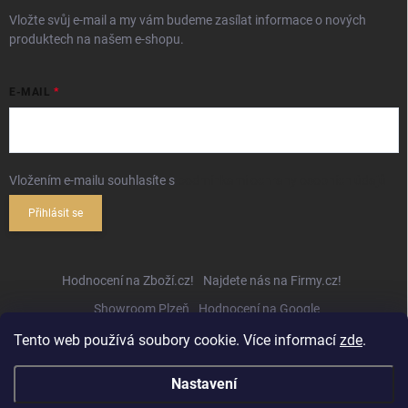
Vložte svůj e-mail a my vám budeme zasílat informace o nových
produktech na našem e-shopu.
E-MAIL
Vložením e-mailu souhlasíte s
podmínkami ochrany osobních údajů
Přihlásit se
Hodnocení na Zboží.cz!
Najdete nás na Firmy.cz!
Showroom Plzeň
Hodnocení na Google
Tento web používá soubory cookie. Více informací
zde
.
Nastavení