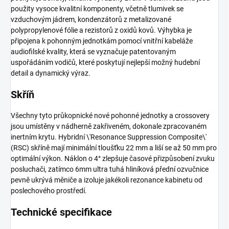
použity vysoce kvalitní komponenty, včetně tlumivek se
vzduchovým jádrem, kondenzátorů z metalizované
polypropylenové fólie a rezistorů z oxidů kovů. Výhybka je
připojena k pohonným jednotkám pomocí vnitřní kabeláže
audiofilské kvality, která se vyznačuje patentovaným
uspořádáním vodičů, které poskytují nejlepší možný hudební
detail a dynamický výraz.
Skříň
Všechny tyto průkopnické nové pohonné jednotky a crossovery
jsou umístěny v nádherně zakřiveném, dokonale zpracovaném
inertním krytu. Hybridní \'Resonance Suppression Composite\'
(RSC) skříně mají minimální tloušťku 22 mm a liší se až 50 mm pro
optimální výkon. Náklon o 4° zlepšuje časové přizpůsobení zvuku
posluchači, zatímco 6mm ultra tuhá hliníková přední ozvučnice
pevně ukrývá měniče a izoluje jakékoli rezonance kabinetu od
poslechového prostředí.
Technické specifikace