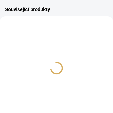
Související produkty
PROHLÍDKA V
SHOWROOMU PLZEŇ
PROHLÍDKA V
SHOWROOMU PRAHA
Bluesound POWERNODE
Primare I35 PRISMA
EDGE černá
Titan
18 490 Kč
119 990 Kč
15 280,99 Kč bez DPH
99 165,29 Kč bez DPH
Do košíku
Do košíku