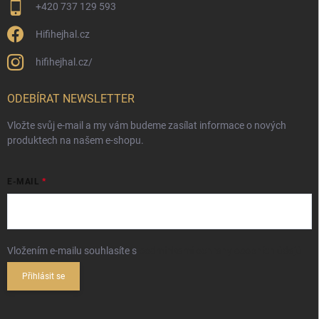
+420 737 129 593
Hifihejhal.cz
hifihejhal.cz/
ODEBÍRAT NEWSLETTER
Vložte svůj e-mail a my vám budeme zasílat informace o nových
produktech na našem e-shopu.
E-MAIL
Vložením e-mailu souhlasíte s
podmínkami ochrany osobních údajů
Přihlásit se