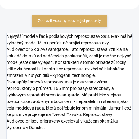
Zobrazit všechny související produkty
Nejvyšší model v řadě podlahových reprosoustav SR3. Maximálně
vyladěný model již tak perfektně hrající reprosoustavy
Audiovector SR 3 Avavantgarde. Tato reprosoustava vznikla na
základě dotazů od nadšených posluchačů, zdali je možné nejvyšší
model ještě dále vylepšit. Konstruktéři v tomto případě zůročily
letité zkušenosti z konstrukce reprosoustav včetně hlubokého
zmrazení vinutých dílů - kyrogenní technologie.
Dvouapůlpásmová reprosoustava je osazena dvěma
reproduktory o průměru 165 mm pro basy/středobasy a
výškovým reproduktorem Avantgarde. Má prakticky stejnou
ozvučnici se zaoblenými bočnicemi - neparalelními stěnami jako
celá modelová řada, která potřebuje jenom minimální tlumení, což
se příznivě projevuje na ""živosti"" zvuku. Reprosoustavy
Audiovector jsou připraveny excelovat v každém okamžiku.
Vyrobeno v Dánsku.