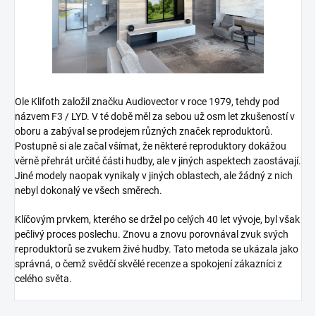
Ole Klifoth založil značku Audiovector v roce 1979, tehdy pod
názvem F3 / LYD. V té době měl za sebou už osm let zkušeností v
oboru a zabýval se prodejem různých značek reproduktorů.
Postupně si ale začal všímat, že některé reproduktory dokážou
věrně přehrát určité části hudby, ale v jiných aspektech zaostávají.
Jiné modely naopak vynikaly v jiných oblastech, ale žádný z nich
nebyl dokonalý ve všech směrech.
Klíčovým prvkem, kterého se držel po celých 40 let vývoje, byl však
pečlivý proces poslechu. Znovu a znovu porovnával zvuk svých
reproduktorů se zvukem živé hudby. Tato metoda se ukázala jako
správná, o čemž svědčí skvělé recenze a spokojení zákazníci z
celého světa.