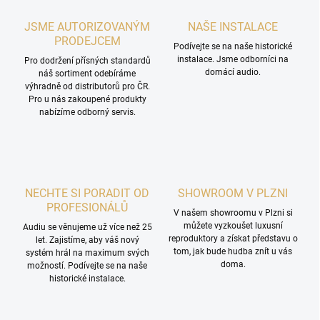
JSME AUTORIZOVANÝM
NAŠE INSTALACE
PRODEJCEM
Podívejte se na naše historické
instalace. Jsme odborníci na
Pro dodržení přísných standardů
domácí audio.
náš sortiment odebíráme
výhradně od distributorů pro ČR.
Pro u nás zakoupené produkty
nabízíme odborný servis.
NECHTE SI PORADIT OD
SHOWROOM V PLZNI
PROFESIONÁLŮ
V našem showroomu v Plzni si
můžete vyzkoušet luxusní
Audiu se věnujeme už více než 25
reproduktory a získat představu o
let. Zajistíme, aby váš nový
tom, jak bude hudba znít u vás
systém hrál na maximum svých
doma.
možností. Podívejte se na naše
historické instalace.