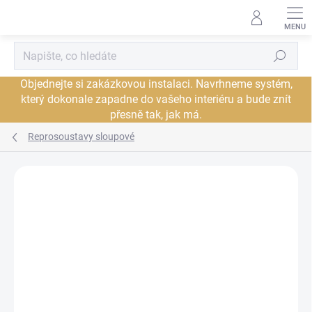
Přejít
na
obsah
Hledat
Objednejte si zakázkovou instalaci. Navrhneme systém,
který dokonale zapadne do vašeho interiéru a bude znít
přesně tak, jak má.
Reprosoustavy sloupové
Neohodnoceno
Podrobnosti hodnocení
ZNAČKA:
AUDIOVECTOR
PROHLÍDKA V
DORUČENÍ ZDARMA
JSME AUTORIZOVANÝ
SHOWROOMU PLZEŇ
PRODEJCE