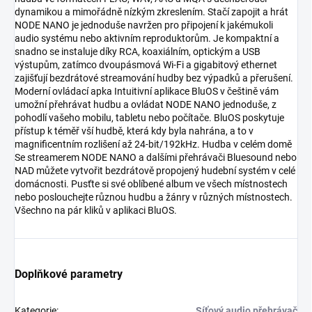
dynamikou a mimořádně nízkým zkreslením. Stačí zapojit a hrát
NODE NANO je jednoduše navržen pro připojení k jakémukoli
audio systému nebo aktivním reproduktorům. Je kompaktní a
snadno se instaluje díky RCA, koaxiálním, optickým a USB
výstupům, zatímco dvoupásmová Wi-Fi a gigabitový ethernet
zajišťují bezdrátové streamování hudby bez výpadků a přerušení.
Moderní ovládací apka Intuitivní aplikace BluOS v češtině vám
umožní přehrávat hudbu a ovládat NODE NANO jednoduše, z
pohodlí vašeho mobilu, tabletu nebo počítače. BluOS poskytuje
přístup k téměř vší hudbě, která kdy byla nahrána, a to v
magnificentním rozlišení až 24-bit/192kHz. Hudba v celém domě
Se streamerem NODE NANO a dalšími přehrávači Bluesound nebo
NAD můžete vytvořit bezdrátově propojený hudební systém v celé
domácnosti. Pusťte si své oblíbené album ve všech místnostech
nebo poslouchejte různou hudbu a žánry v různých místnostech.
Všechno na pár kliků v aplikaci BluOS.
Doplňkové parametry
Kategorie
:
Síťový audio přehrávač