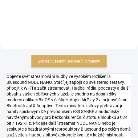
30 983,47 Kč bez DPH
Do košíku
Do košíku
Zobrazit všechny související produkty
Objevte svět streamování hudby ve vysokém rozlišení s
Bluesound NODE NANO. Stačí jej zapojit do své stereo sestavy,
připojit k Wi-Fi a začít streamovat. Hudba, rádia, podcasty a další
obsah z vašich oblíbených služeb je snadno na dosah díky
moderní aplikaci BluOS v češtině, Apple AirPlay 2 a nejnovějšímu
Bluetooth aptX Adaptive. Tento miniaturní síťový přehrávač je
nabitý špičkovým DA převodníkem ESS SABRE a audiofilsky
navrženými obvody pro bezkonkurenční čistotu a hloubku až 24
bit / 192 kHz. Přidejte další streamer NODE NANO nebo je
seskupte s bezdrátovými reproduktory Bluesound po celém domě
a užívejte si hudbu v bitově dokonalé kvalitě v každé místnosti.