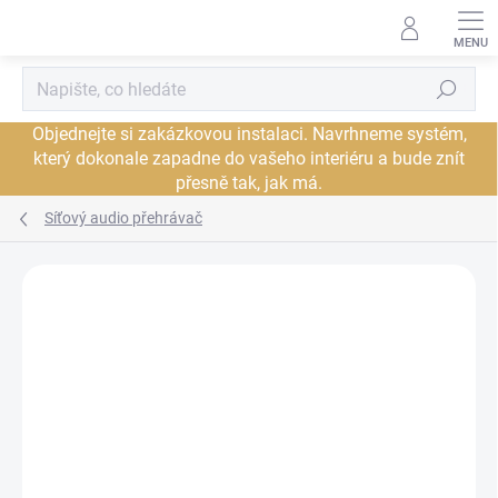
Přejít
na
obsah
Hledat
Objednejte si zakázkovou instalaci. Navrhneme systém,
který dokonale zapadne do vašeho interiéru a bude znít
přesně tak, jak má.
Síťový audio přehrávač
Neohodnoceno
Podrobnosti hodnocení
ZNAČKA:
BLUESOUND
PROHLÍDKA V
JSME AUTORIZOVANÝ
SHOWROOMU PLZEŇ
PRODEJCE