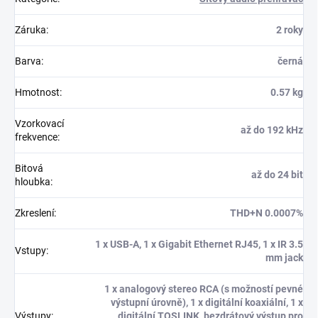
Záruka
:
2 roky
Barva
:
černá
Hmotnost
:
0.57 kg
Vzorkovací
až do 192 kHz
frekvence
:
Bitová
až do 24 bit
hloubka
:
Zkreslení
:
THD+N 0.0007%
1 x USB-A, 1 x Gigabit Ethernet RJ45, 1 x IR 3.5
Vstupy
:
mm jack
1 x analogový stereo RCA (s možností pevné
výstupní úrovně), 1 x digitální koaxiální, 1 x
Výstupy
:
digitální TOSLINK, bezdrátový výstup pro