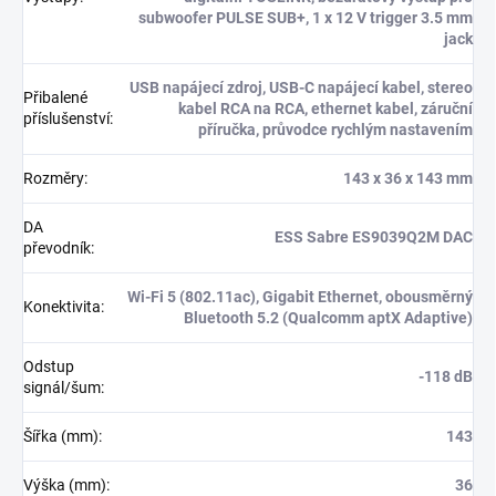
subwoofer PULSE SUB+, 1 x 12 V trigger 3.5 mm
jack
USB napájecí zdroj, USB-C napájecí kabel, stereo
Přibalené
kabel RCA na RCA, ethernet kabel, záruční
příslušenství
:
příručka, průvodce rychlým nastavením
Rozměry
:
143 x 36 x 143 mm
DA
ESS Sabre ES9039Q2M DAC
převodník
:
Wi-Fi 5 (802.11ac), Gigabit Ethernet, obousměrný
Konektivita
:
Bluetooth 5.2 (Qualcomm aptX Adaptive)
Odstup
-118 dB
signál/šum
:
Šířka (mm)
:
143
Výška (mm)
:
36