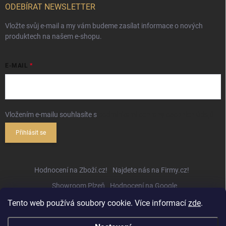
ODEBÍRAT NEWSLETTER
Vložte svůj e-mail a my vám budeme zasílat informace o nových
produktech na našem e-shopu.
E-MAIL
Vložením e-mailu souhlasíte s
podmínkami ochrany osobních údajů
Přihlásit se
Hodnocení na Zboží.cz!
Najdete nás na Firmy.cz!
Showroom Plzeň
Hodnocení na Google
Tento web používá soubory cookie. Více informací
zde
.