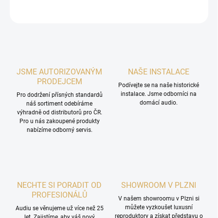
ZEPTAT SE
HLÍDAT
JSME AUTORIZOVANÝM
NAŠE INSTALACE
PRODEJCEM
Podívejte se na naše historické
instalace. Jsme odborníci na
Pro dodržení přísných standardů
domácí audio.
náš sortiment odebíráme
výhradně od distributorů pro ČR.
Pro u nás zakoupené produkty
nabízíme odborný servis.
NECHTE SI PORADIT OD
SHOWROOM V PLZNI
PROFESIONÁLŮ
V našem showroomu v Plzni si
můžete vyzkoušet luxusní
Audiu se věnujeme už více než 25
reproduktory a získat představu o
let. Zajistíme, aby váš nový