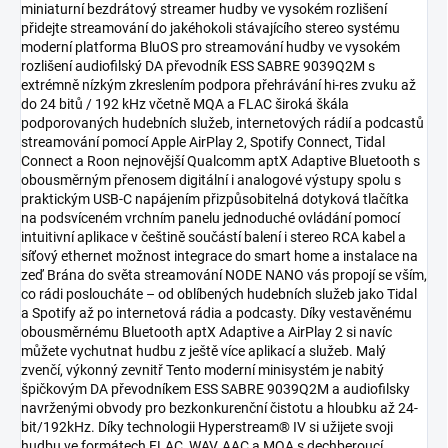
miniaturní bezdrátový streamer hudby ve vysokém rozlišení
přidejte streamování do jakéhokoli stávajícího stereo systému
moderní platforma BluOS pro streamování hudby ve vysokém
rozlišení audiofilský DA převodník ESS SABRE 9039Q2M s
extrémně nízkým zkreslením podpora přehrávání hi-res zvuku až
do 24 bitů / 192 kHz včetně MQA a FLAC široká škála
podporovaných hudebních služeb, internetových rádií a podcastů
streamování pomocí Apple AirPlay 2, Spotify Connect, Tidal
Connect a Roon nejnovější Qualcomm aptX Adaptive Bluetooth s
obousměrným přenosem digitální i analogové výstupy spolu s
praktickým USB-C napájením přizpůsobitelná dotyková tlačítka
na podsvíceném vrchním panelu jednoduché ovládání pomocí
intuitivní aplikace v češtině součástí balení i stereo RCA kabel a
síťový ethernet možnost integrace do smart home a instalace na
zeď Brána do světa streamování NODE NANO vás propojí se vším,
co rádi posloucháte – od oblíbených hudebních služeb jako Tidal
a Spotify až po internetová rádia a podcasty. Díky vestavěnému
obousměrnému Bluetooth aptX Adaptive a AirPlay 2 si navíc
můžete vychutnat hudbu z ještě více aplikací a služeb. Malý
zvenčí, výkonný zevnitř Tento moderní minisystém je nabitý
špičkovým DA převodníkem ESS SABRE 9039Q2M a audiofilsky
navrženými obvody pro bezkonkurenční čistotu a hloubku až 24-
bit/192kHz. Díky technologii Hyperstream® IV si užijete svoji
hudbu ve formátech FLAC, WAV, AAC a MQA s dechberoucí