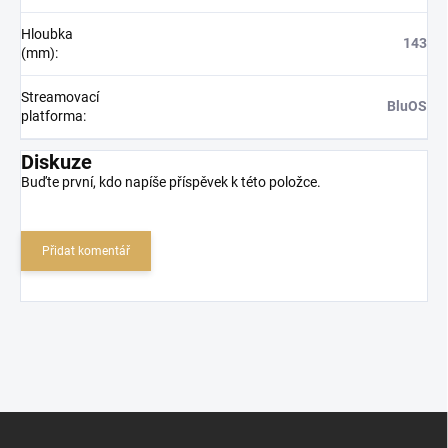
Hloubka
143
(mm)
:
Streamovací
BluOS
platforma
:
Diskuze
Buďte první, kdo napíše příspěvek k této položce.
Přidat komentář
Z
á