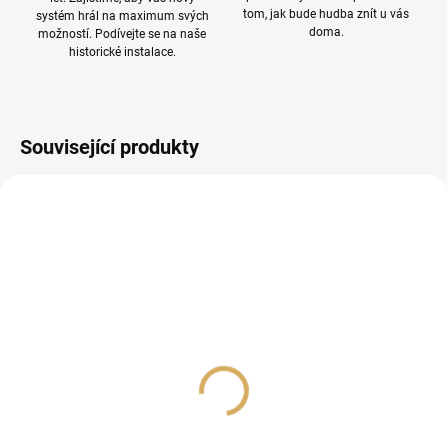
tom, jak bude hudba znít u vás
systém hrál na maximum svých
doma.
možností. Podívejte se na naše
historické instalace.
Související produkty
PROHLÍDKA V
SHOWROOMU PLZEŇ
Audioquest NRG
Wireworld Electra 7 - 1m
Thunder / High-Current
436
EU - C19 - 2,0 m
7 490 Kč
37 490 Kč
6 190,08 Kč bez DPH