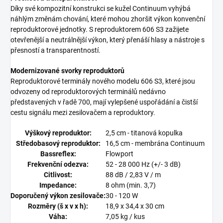
Díky své kompozitní konstrukci se kužel Continuum vyhýbá
náhlým změnám chování, které mohou zhoršit výkon konvenční
reproduktorové jednotky. S reproduktorem 606 S3 zažijete
otevřenější a neutrálnější výkon, který přenáší hlasy a nástroje s
přesností a transparentností.
Modernizované svorky reproduktorů
Reproduktorové terminály nového modelu 606 S3, které jsou
odvozeny od reproduktorových terminálů nedávno
představených v řadě 700, mají vylepšené uspořádání a čistší
cestu signálu mezi zesilovačem a reproduktory.
Výškový reproduktor:
2,5 cm - titanová kopulka
Středobasový reproduktor:
16,5 cm - membrána Continuum
Bassreflex:
Flowport
Frekvenční odezva:
52 - 28 000 Hz (+/- 3 dB)
Citlivost:
88 dB / 2,83 V / m
Impedance:
8 ohm (min. 3,7)
Doporučený výkon zesilovače:
30 - 120 W
Rozměry (š x v x h):
18,9 x 34,4 x 30 cm
Váha:
7,05 kg / kus