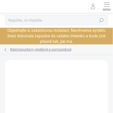
Přejít
na
obsah
Hledat
Objednejte si zakázkovou instalaci. Navrhneme systém,
který dokonale zapadne do vašeho interiéru a bude znít
přesně tak, jak má.
Reprosoustavy regálové a surroundové
Neohodnoceno
Podrobnosti hodnocení
ZNAČKA:
BOWERS & WILKINS
AKCE
PROHLÍDKA V
DORUČENÍ ZDARMA
SHOWROOMU PLZEŇ
JSME AUTORIZOVANÝ
PRODEJCE