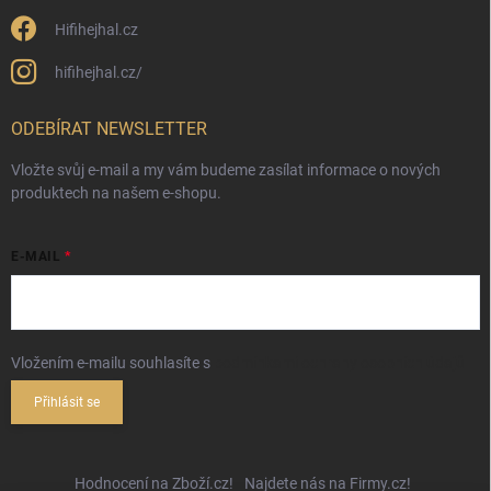
Hifihejhal.cz
hifihejhal.cz/
ODEBÍRAT NEWSLETTER
Vložte svůj e-mail a my vám budeme zasílat informace o nových
produktech na našem e-shopu.
E-MAIL
Vložením e-mailu souhlasíte s
podmínkami ochrany osobních údajů
Přihlásit se
Hodnocení na Zboží.cz!
Najdete nás na Firmy.cz!