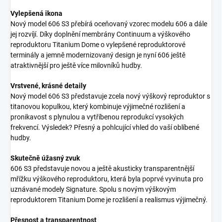
Vylepšená ikona
Nový model 606 S3 přebírá oceňovaný vzorec modelu 606 a dále
jej rozvíjí. Díky doplnění membrány Continuum a výškového
reproduktoru Titanium Dome o vylepšené reproduktorové
terminály a jemně modernizovaný design je nyní 606 ještě
atraktivnější pro ještě více milovníků hudby.
Vrstvené, krásné detaily
Nový model 606 S3 představuje zcela nový výškový reproduktor s
titanovou kopulkou, který kombinuje výjimečné rozlišení a
pronikavost s plynulou a vytříbenou reprodukcí vysokých
frekvencí. Výsledek? Přesný a pohlcující vhled do vaší oblíbené
hudby.
Skutečně úžasný zvuk
606 S3 představuje novou a ještě akusticky transparentnější
mřížku výškového reproduktoru, která byla poprvé vyvinuta pro
uznávané modely Signature. Spolu s novým výškovým
reproduktorem Titanium Dome je rozlišení a realismus výjimečný.
Přesnost a transparentnost