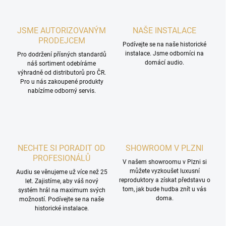
JSME AUTORIZOVANÝM
NAŠE INSTALACE
PRODEJCEM
Podívejte se na naše historické
instalace. Jsme odborníci na
Pro dodržení přísných standardů
domácí audio.
náš sortiment odebíráme
výhradně od distributorů pro ČR.
Pro u nás zakoupené produkty
nabízíme odborný servis.
NECHTE SI PORADIT OD
SHOWROOM V PLZNI
PROFESIONÁLŮ
V našem showroomu v Plzni si
můžete vyzkoušet luxusní
Audiu se věnujeme už více než 25
reproduktory a získat představu o
let. Zajistíme, aby váš nový
tom, jak bude hudba znít u vás
systém hrál na maximum svých
doma.
možností. Podívejte se na naše
historické instalace.