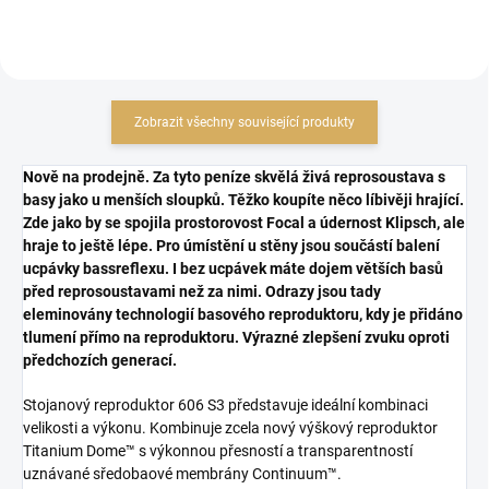
Zobrazit všechny související produkty
Nově na prodejně. Za tyto peníze skvělá živá reprosoustava s
basy jako u menších sloupků. Těžko koupíte něco líbivěji hrající.
Zde jako by se spojila prostorovost Focal a údernost Klipsch, ale
hraje to ještě lépe. Pro úmístění u stěny jsou součástí balení
ucpávky bassreflexu. I bez ucpávek máte dojem větších basů
před reprosoustavami než za nimi. Odrazy jsou tady
eleminovány technologií basového reproduktoru, kdy je přidáno
tlumení přímo na reproduktoru. Výrazné zlepšení zvuku oproti
předchozích generací.
Stojanový reproduktor 606 S3 představuje ideální kombinaci
velikosti a výkonu. Kombinuje zcela nový výškový reproduktor
Titanium Dome™ s výkonnou přesností a transparentností
uznávané sředobaové membrány Continuum™.