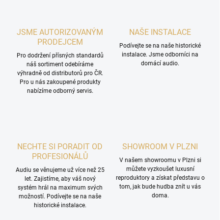
JSME AUTORIZOVANÝM
NAŠE INSTALACE
PRODEJCEM
Podívejte se na naše historické
instalace. Jsme odborníci na
Pro dodržení přísných standardů
domácí audio.
náš sortiment odebíráme
výhradně od distributorů pro ČR.
Pro u nás zakoupené produkty
nabízíme odborný servis.
NECHTE SI PORADIT OD
SHOWROOM V PLZNI
PROFESIONÁLŮ
V našem showroomu v Plzni si
můžete vyzkoušet luxusní
Audiu se věnujeme už více než 25
reproduktory a získat představu o
let. Zajistíme, aby váš nový
tom, jak bude hudba znít u vás
systém hrál na maximum svých
doma.
možností. Podívejte se na naše
historické instalace.