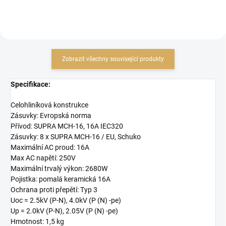
Zobrazit všechny související produkty
Specifikace:
Celohliníková konstrukce
Zásuvky
: Evropská
norma
Přívod
:
SUPRA
MCH
-
16,
16A
IEC320
Zásuvky
: 8
x
SUPRA
MCH
-
16
/ EU
,
Schuko
Maximální
AC
proud:
16A
Max
AC
napětí:
250V
Maximální
trvalý výkon
:
2680W
Pojistka
: pomalá
keramická
16A
Ochrana proti přepětí
:
Typ 3
Uoc
=
2.5kV
(
P-
N),
4.0kV
(P
(
N)
-pe
)
Up
=
2.0kV
(
P
-
N),
2.05V
(
P
(
N)
-pe
)
Hmotnost:
1,5 kg