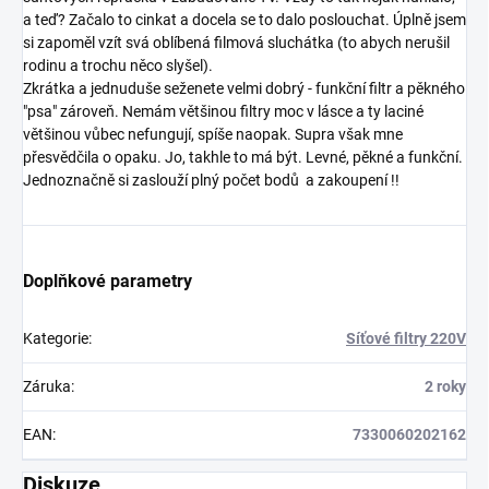
a teď? Začalo to cinkat a docela se to dalo poslouchat. Úplně jsem
si zapoměl vzít svá oblíbená filmová sluchátka (to abych nerušil
rodinu a trochu něco slyšel).
Zkrátka a jednuduše seženete velmi dobrý - funkční filtr a pěkného
"psa" zároveň. Nemám většinou filtry moc v lásce a ty laciné
většinou vůbec nefungují, spíše naopak. Supra však mne
přesvědčila o opaku. Jo, takhle to má být. Levné, pěkné a funkční.
Jednoznačně si zaslouží plný počet bodů a zakoupení !!
Doplňkové parametry
Kategorie
:
Síťové filtry 220V
Záruka
:
2 roky
EAN
:
7330060202162
Diskuze