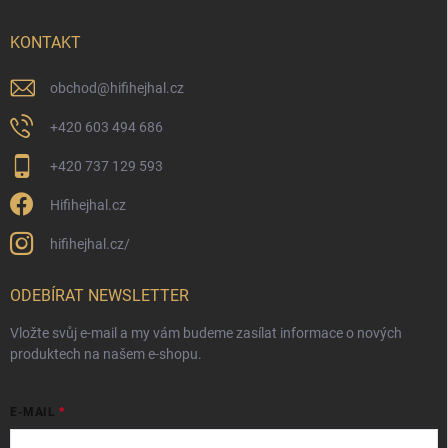
KONTAKT
obchod
@
hifihejhal.cz
+420 603 494 686
+420 737 129 593
Hifihejhal.cz
hifihejhal.cz/
ODEBÍRAT NEWSLETTER
Vložte svůj e-mail a my vám budeme zasílat informace o nových
produktech na našem e-shopu.
E-MAIL