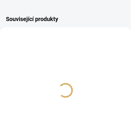
Související produkty
PROHLÍDKA V
SHOWROOMU PLZEŇ
Primare I25 PRISMA
Naim Audio Uniti Nova
DM36 Titan
PE
89 990 Kč
249 990 Kč
74 371,90 Kč bez DPH
206 603,31 Kč bez DPH
Do košíku
Do košíku