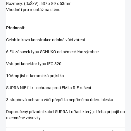
Rozměry:
(DxŠxV):
537 x 89 x 53mm
Vhodné i p
ro montáž na stěnu
Přednosti:
Celohliníková konstrukce odolná vůči záření
6 EU zásuvek typu SCHUKO od německého výrobce
Vstupní konektor typu IEC-320
10Amp jistící keramická pojistka
SUPRA NIF filtr - ochrana proti EMI a RIF rušení
3-stupňová ochrana vůči přepětí a nepřímému úderu blesku
Doporučený přívodní kabel SUPRA LoRad, který je třeba připojit do
uzemněné zásuvky.