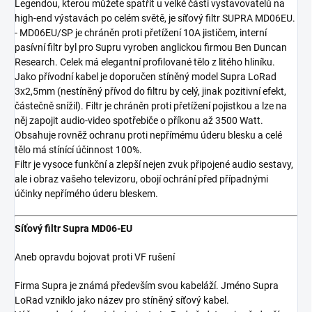
Legendou, kterou můžete spatřit u velké části vystavovatelů na
high-end výstavách po celém světě, je síťový filtr SUPRA MD06EU.
- MD06EU/SP je chráněn proti přetížení 10A jističem, interní
pasívní filtr byl pro Supru vyroben anglickou firmou Ben Duncan
Research. Celek má elegantní profilované tělo z litého hliníku.
Jako přívodní kabel je doporučen stíněný model Supra LoRad
3x2,5mm (nestíněný přívod do filtru by celý, jinak pozitivní efekt,
částečně snížil). Filtr je chráněn proti přetížení pojistkou a lze na
něj zapojit audio-video spotřebiče o příkonu až 3500 Watt.
Obsahuje rovněž ochranu proti nepřímému úderu blesku a celé
tělo má stínící účinnost 100%.
Filtr je vysoce funkční a zlepší nejen zvuk připojené audio sestavy,
ale i obraz vašeho televizoru, obojí ochrání před případnými
účinky nepřímého úderu bleskem.
Síťový filtr Supra MD06-EU
Aneb opravdu bojovat proti VF rušení
Firma Supra je známá především svou kabeláží. Jméno Supra
LoRad vzniklo jako název pro stíněný síťový kabel.