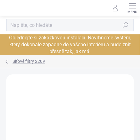
Přejít
na
obsah
Hledat
Objednejte si zakázkovou instalaci. Navrhneme systém,
který dokonale zapadne do vašeho interiéru a bude znít
přesně tak, jak má.
Síťové filtry 220V
Neohodnoceno
Podrobnosti hodnocení
ZNAČKA:
SUPRA
PROHLÍDKA V
JSME AUTORIZOVANÝ
SHOWROOMU PLZEŇ
PRODEJCE