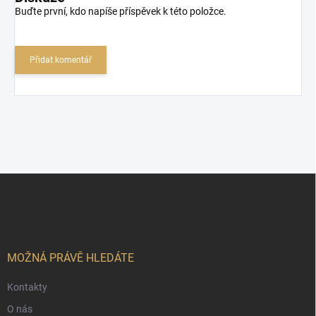
Buďte první, kdo napíše příspěvek k této položce.
Přidat komentář
Z
á
p
a
t
í
MOŽNÁ PRÁVĚ HLEDÁTE
Kontakty
O nás