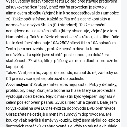
Výše uvedený název tohoto testu LoRad představuje především
zásuvkového šesti"psa", jehož vnitřní provedení je skryto v
aliminiovém oblečku (zřejmě hliník se neodstěhoval do Humpolce
:o). Takže opět stíníme. Každá zdířka má zlacené kontakty a
normově se nazývá Shuko (EU standard). Takže zemnění
nenajdeme na klasickém kolíku (který absentuje, zřejmě je v tom
Humpolci :o). Takže můžete obracet se zástrčkou, jak je libo. Dále
tento šesti"pes" obsahuje 10A/250V síťový filtr s 10A spínačem.
Tento jsem nerozebíral, protože nemám důvodu tomu
nedůvěřovat a spíše jsem si chtěl poslechnout, co dokáže ve
skutečnosti. Zkrátka, filtr je půjčený, ale ne na dlouho, protože ho
kupuju ,o).
Takže. Vzal jsem ho, zapojil do proudu, nacpal do něj zástrčky od
CD přehrávače a jal se pohroužit do poslechu.
A co neslyším?
Zvuk je znatelně pevnější, čistší. Přibyly detailíky,
prohloubily basy. Znát je to hodně na hlase, který se prokreslil a
vystoupil více z beden. Nejvíc markatní bylo vylepšení signálu v
celém poslechovém pásmu. Zvuk si "sednul" a zjemnil. Dále jsem
to vyzkoušel na své LCD televizi za doprovodu DVD přehrávače.
Obraz zřetelně ostřejší s menším šumovým doprovodem. Mé
koukty však největší úsměv vykouzlily, když jsem slyšel, co lezlo ze
šuntových repráčků v zabudované TV. Vždy to tak nějak huhlalo,