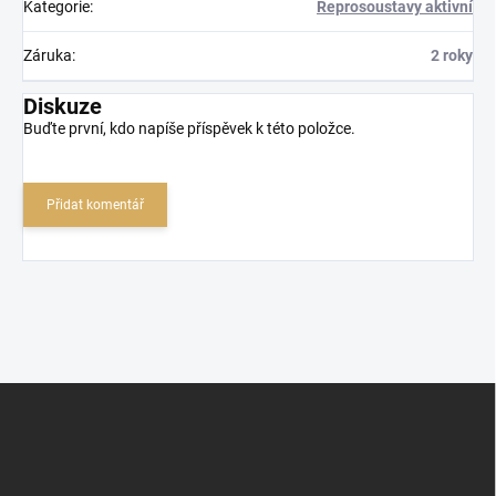
Kategorie
:
Reprosoustavy aktivní
Záruka
:
2 roky
Diskuze
Buďte první, kdo napíše příspěvek k této položce.
Přidat komentář
Z
á
p
a
t