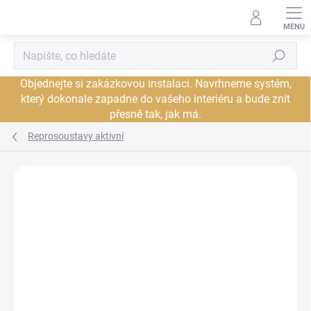
Přejít
na
obsah
Hledat
Objednejte si zakázkovou instalaci. Navrhneme systém,
který dokonale zapadne do vašeho interiéru a bude znít
přesně tak, jak má.
Reprosoustavy aktivní
Neohodnoceno
Podrobnosti hodnocení
ZNAČKA:
CABASSE