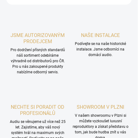
JSME AUTORIZOVANÝM
NAŠE INSTALACE
PRODEJCEM
Podívejte se na naše historické
instalace. Jsme odborníci na
Pro dodržení přísných standardů
domácí audio.
náš sortiment odebíráme
výhradně od distributorů pro ČR.
Pro u nás zakoupené produkty
nabízíme odborný servis.
NECHTE SI PORADIT OD
SHOWROOM V PLZNI
PROFESIONÁLŮ
V našem showroomu v Plzni si
můžete vyzkoušet luxusní
Audiu se věnujeme už více než 25
reproduktory a získat představu o
let. Zajistíme, aby váš nový
tom, jak bude hudba znít u vás
systém hrál na maximum svých
doma.