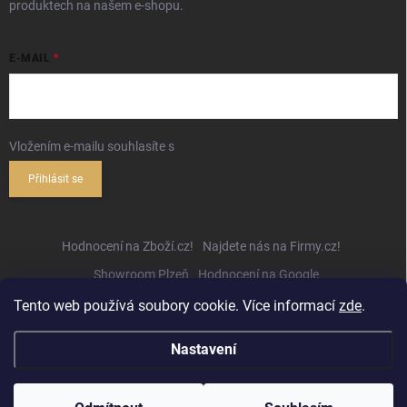
produktech na našem e-shopu.
E-MAIL
Vložením e-mailu souhlasíte s
podmínkami ochrany osobních údajů
Přihlásit se
Hodnocení na Zboží.cz!
Najdete nás na Firmy.cz!
Showroom Plzeň
Hodnocení na Google
Tento web používá soubory cookie. Více informací
zde
.
Nastavení
Copyright 2026
Hifihejhal.cz
. Všechna práva vyhrazena.
Upravit nastavení
cookies