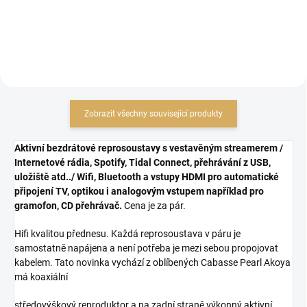
Zobrazit všechny související produkty
Aktivní bezdrátové reprosoustavy s vestavěným streamerem /
Internetové rádia, Spotify, Tidal Connect, přehrávání z USB,
uložiště atd../ Wifi, Bluetooth a vstupy HDMI pro automatické
připojení TV, optikou i analogovým vstupem například pro
gramofon, CD přehrávač.
Cena je za pár.
Hifi kvalitou přednesu. Každá reprosoustava v páru je
samostatně napájena a není potřeba je mezi sebou propojovat
kabelem. Tato novinka vychází z oblíbených Cabasse Pearl Akoya
má koaxiální
středovýškový reproduktor a na zadní straně výkonný aktivní