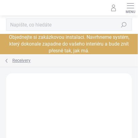
Přejít
na
obsah
Hledat
Objednejte si zakázkovou instalaci. Navrhneme systém,
který dokonale zapadne do vašeho interiéru a bude znít
přesně tak, jak má.
Receivery
Neohodnoceno
Podrobnosti hodnocení
ZNAČKA:
DENON