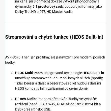
na kanál při 8 ohmech) dokáže vytvořit plnohodnotný a
dynamický
5.1 prostorový zvuk
, podporující formáty jako
Dolby TrueHD a DTS-HD Master Audio.
Streamování a chytré funkce (HEOS Built-in)
AVR-S670H není jen pro filmy, ale je navržen i pro moderní poslech
hudby.
HEOS Multi-room:
Integrovaná technologie
HEOS Built-in
umožňuje streamovat hudbu z oblíbených služeb (Spotify,
Tidal, Deezer a další) a bezdrátově sdílet hudbu s dalšími
HEOS kompatibilními zařízeními po celém domě.
Hi-Res Audio:
Podpora přehrávání hudby ve vysokém
rozlišení (např. FLAC, WAV, ALAC až do 192 kHz/24-bit a
DSD) přes síť nebo USB.