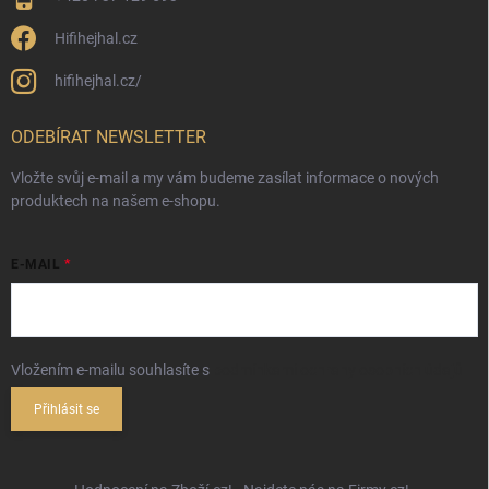
Hifihejhal.cz
hifihejhal.cz/
ODEBÍRAT NEWSLETTER
Vložte svůj e-mail a my vám budeme zasílat informace o nových
produktech na našem e-shopu.
E-MAIL
Vložením e-mailu souhlasíte s
podmínkami ochrany osobních údajů
Přihlásit se