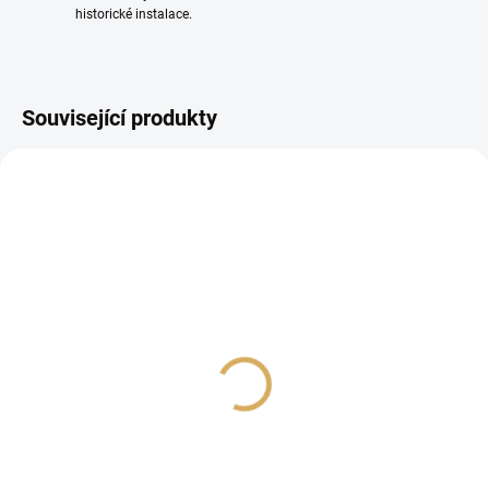
historické instalace.
Související produkty
NOVINKA
PROHLÍDKA V
SHOWROOMU PLZEŇ
SUPRA MAINS BLOCK
CHORD POWER ARAY –
MD10-16-EU/SP
Pasivní síťový filtr
(zásuvkový modul)
7 999 Kč
16 990 Kč
6 610,74 Kč bez DPH
14 041,32 Kč bez DPH
Do košíku
Do košíku