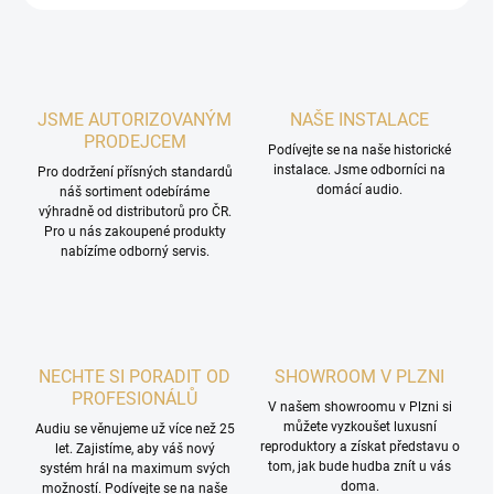
JSME AUTORIZOVANÝM
NAŠE INSTALACE
PRODEJCEM
Podívejte se na naše historické
instalace. Jsme odborníci na
Pro dodržení přísných standardů
domácí audio.
náš sortiment odebíráme
výhradně od distributorů pro ČR.
Pro u nás zakoupené produkty
nabízíme odborný servis.
NECHTE SI PORADIT OD
SHOWROOM V PLZNI
PROFESIONÁLŮ
V našem showroomu v Plzni si
můžete vyzkoušet luxusní
Audiu se věnujeme už více než 25
reproduktory a získat představu o
let. Zajistíme, aby váš nový
tom, jak bude hudba znít u vás
systém hrál na maximum svých
doma.
možností. Podívejte se na naše