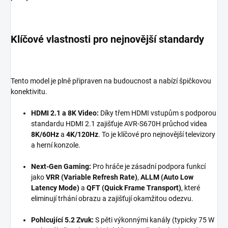
Klíčové vlastnosti pro nejnovější standardy
Tento model je plně připraven na budoucnost a nabízí špičkovou
konektivitu.
HDMI 2.1 a 8K Video:
Díky třem HDMI vstupům s podporou
standardu HDMI 2.1 zajišťuje AVR-S670H průchod videa
8K/60Hz
a
4K/120Hz
. To je klíčové pro nejnovější televizory
a herní konzole.
Next-Gen Gaming:
Pro hráče je zásadní podpora funkcí
jako
VRR (Variable Refresh Rate)
,
ALLM (Auto Low
Latency Mode)
a
QFT (Quick Frame Transport)
, které
eliminují trhání obrazu a zajišťují okamžitou odezvu.
Pohlcující 5.2 Zvuk:
S pěti výkonnými kanály (typicky 75 W