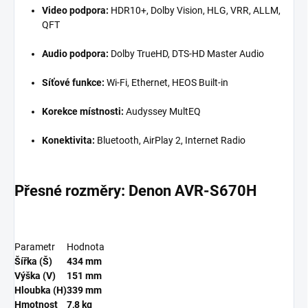
Video podpora:
HDR10+, Dolby Vision, HLG, VRR, ALLM,
QFT
Audio podpora:
Dolby TrueHD, DTS-HD Master Audio
Síťové funkce:
Wi-Fi, Ethernet, HEOS Built-in
Korekce místnosti:
Audyssey MultEQ
Konektivita:
Bluetooth, AirPlay 2, Internet Radio
Přesné rozměry: Denon AVR-S670H
Parametr
Hodnota
Šířka (Š)
434 mm
Výška (V)
151 mm
Hloubka (H)
339 mm
Hmotnost
7,8 kg