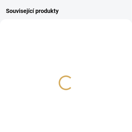
Související produkty
TEAC NT-505-X Silver
Marantz LINK10
Champagne
29 020 Kč
309 990 Kč
23 983,47 Kč bez DPH
256 190,08 Kč bez DPH
Do košíku
Do košíku