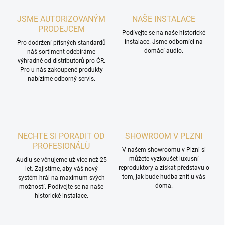
JSME AUTORIZOVANÝM
NAŠE INSTALACE
PRODEJCEM
Podívejte se na naše historické
instalace. Jsme odborníci na
Pro dodržení přísných standardů
domácí audio.
náš sortiment odebíráme
výhradně od distributorů pro ČR.
Pro u nás zakoupené produkty
nabízíme odborný servis.
NECHTE SI PORADIT OD
SHOWROOM V PLZNI
PROFESIONÁLŮ
V našem showroomu v Plzni si
můžete vyzkoušet luxusní
Audiu se věnujeme už více než 25
reproduktory a získat představu o
let. Zajistíme, aby váš nový
tom, jak bude hudba znít u vás
systém hrál na maximum svých
doma.
možností. Podívejte se na naše
historické instalace.