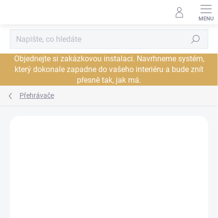
Přejít
na
obsah
Hledat
Objednejte si zakázkovou instalaci. Navrhneme systém,
který dokonale zapadne do vašeho interiéru a bude znít
přesně tak, jak má.
Přehrávače
Neohodnoceno
Podrobnosti hodnocení
ZNAČKA:
DENON
DORUČENÍ ZDARMA
JSME AUTORIZOVANÝ
PRODEJCE