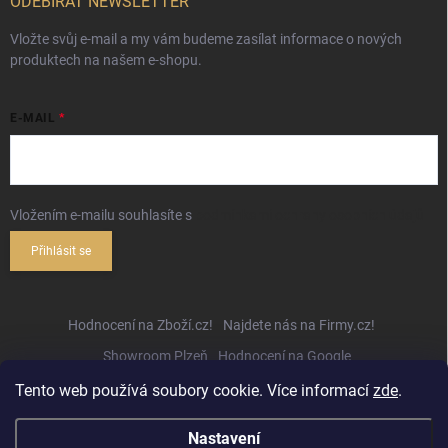
ODEBÍRAT NEWSLETTER
Vložte svůj e-mail a my vám budeme zasílat informace o nových
produktech na našem e-shopu.
E-MAIL
Vložením e-mailu souhlasíte s
podmínkami ochrany osobních údajů
Přihlásit se
Hodnocení na Zboží.cz!
Najdete nás na Firmy.cz!
Showroom Plzeň
Hodnocení na Google
Tento web používá soubory cookie. Více informací
zde
.
Nastavení