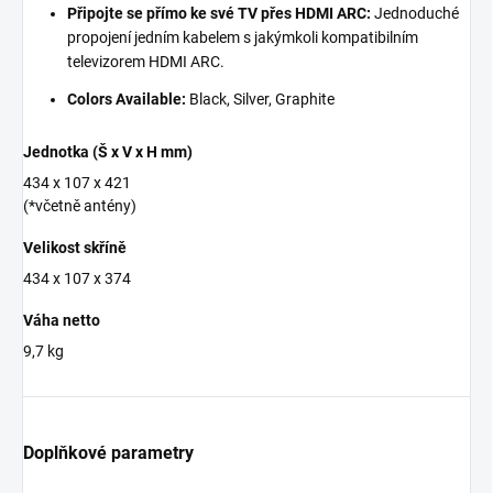
Připojte se přímo ke své TV přes HDMI ARC:
Jednoduché
propojení jedním kabelem s jakýmkoli kompatibilním
televizorem HDMI ARC.
Colors Available:
Black, Silver, Graphite
Jednotka (Š x V x H mm)
434 x 107 x 421
(*včetně antény)
Velikost skříně
434 x 107 x 374
Váha netto
9,7 kg
Doplňkové parametry