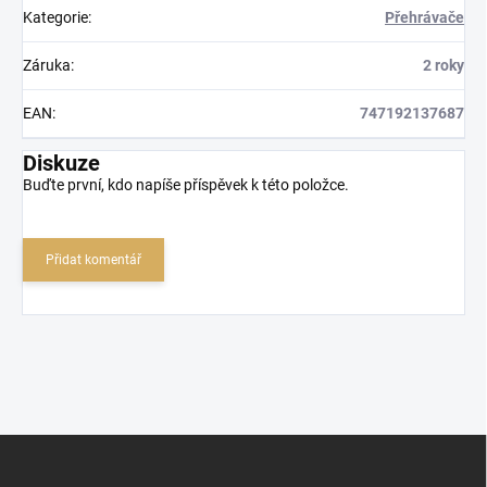
Kategorie
:
Přehrávače
Záruka
:
2 roky
EAN
:
747192137687
Diskuze
Buďte první, kdo napíše příspěvek k této položce.
Přidat komentář
Z
á