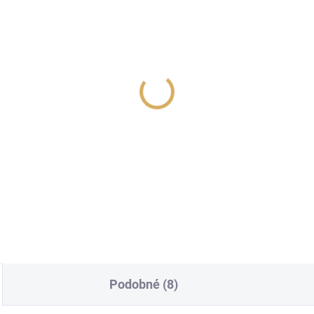
navox X2000 Black
SUPRA MAINS BLOCK
MD08-16-EU/SP
990 Kč
6 999 Kč
97,52 Kč bez DPH
5 784,30 Kč bez DPH
Do košíku
Do košíku
Podobné (8)