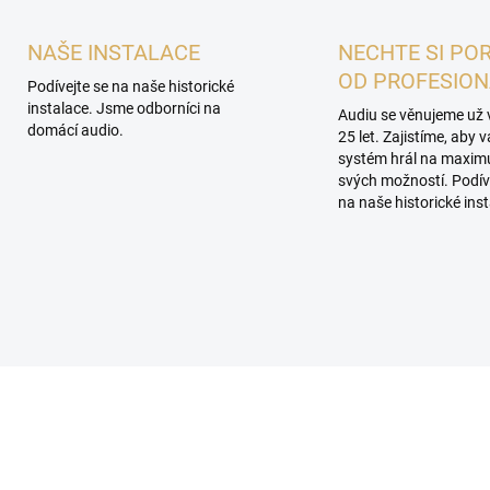
NAŠE INSTALACE
NECHTE SI PO
OD PROFESIO
Podívejte se na naše historické
instalace. Jsme odborníci na
Audiu se věnujeme už 
domácí audio.
25 let. Zajistíme, aby 
systém hrál na maxi
svých možností. Podív
na naše historické inst
ROHLÍDKA V
PROHLÍDKA V
ROOMU PLZEŇ
SHOWROOMU PLZEŇ