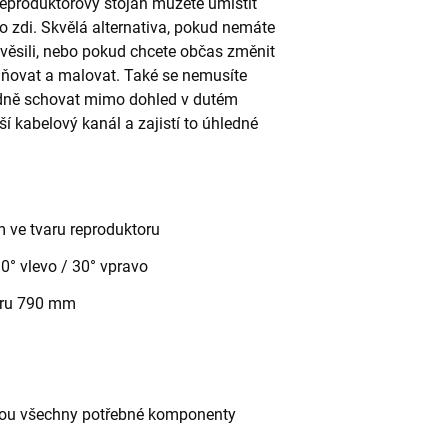
Reproduktorový stojan můžete umístit
do zdi. Skvělá alternativa, pokud nemáte
věsili, nebo pokud chcete občas změnit
plňovat a malovat. Také se nemusíte
ledně schovat mimo dohled v dutém
ší kabelový kanál a zajistí to úhledné
ve tvaru reproduktoru
30° vlevo / 30° vpravo
oru 790 mm
jsou všechny potřebné komponenty