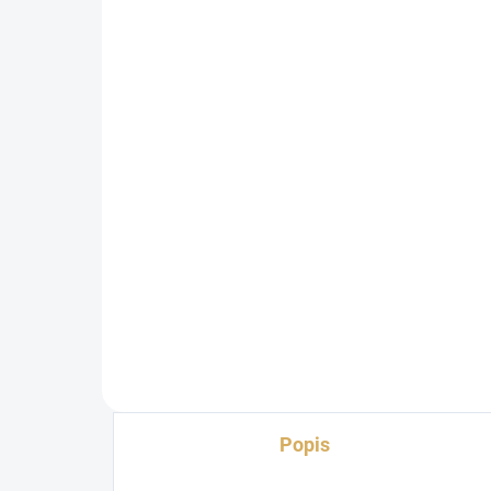
SUPRA Mains Block
Dy
MD06-EU Mk3.1 + SUPRA
3 
LoRad 2.5 CS-EU 1,0m
3 2
68180
6 399 Kč
5 288,43 Kč bez DPH
Detail
Popis