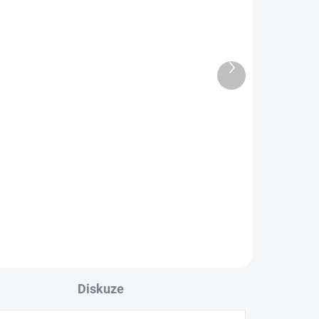
Další
Wireworld MATRIX 2 14
produkt
3 390 Kč
2 801,65 Kč bez DPH
Do košíku
Diskuze