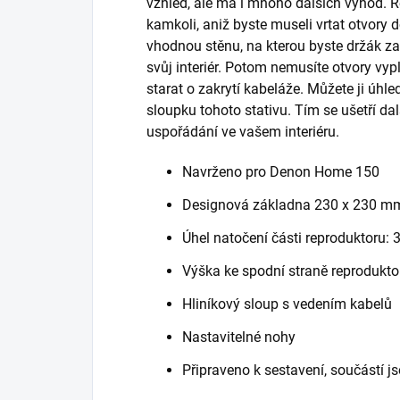
vzhled, ale má i mnoho dalších výhod. 
kamkoli, aniž byste museli vrtat otvory 
vhodnou stěnu, na kterou byste držák za
svůj interiér. Potom nemusíte otvory vy
starat o zakrytí kabeláže. Můžete ji úh
sloupku tohoto stativu. Tím se ušetří dal
uspořádání ve vašem interiéru.
Navrženo pro Denon Home 150
Designová základna 230 x 230 mm 
Úhel natočení části reproduktoru: 
Výška ke spodní straně reprodukt
Hliníkový sloup s vedením kabelů
Nastavitelné nohy
Připraveno k sestavení, součástí 