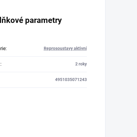
lňkové parametry
rie
:
Reprosoustavy aktivní
a
:
2 roky
4951035071243