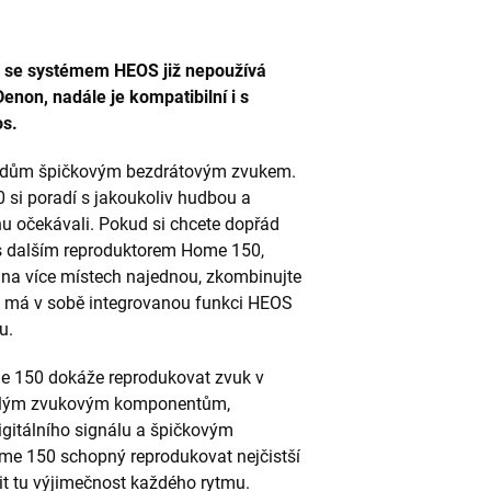
 se systémem HEOS již nepoužívá
non, nadále je kompatibilní i s
os.
 dům špičkovým bezdrátovým zvukem.
si poradí s jakoukoliv hudbou a
u očekávali. Pokud si chcete dopřád
t s dalším reproduktorem Home 150,
na více místech najednou, zkombinujte
rý má v sobě integrovanou funkci HEOS
u.
me 150 dokáže reprodukovat zvuk v
ročilým zvukovým komponentům,
gitálního signálu a špičkovým
 150 schopný reprodukovat nejčistší
tit tu výjimečnost každého rytmu.