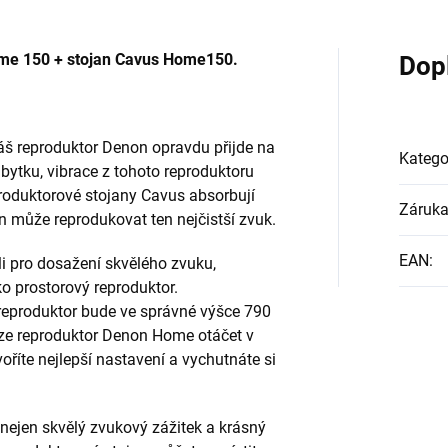
ome 150 + stojan Cavus Home150.
Dop
š reproduktor Denon opravdu přijde na
Katego
bytku, vibrace z tohoto reproduktoru
roduktorové stojany Cavus absorbují
Záruk
n může reprodukovat ten nejčistší zvuk.
EAN
:
li pro dosažení skvělého zvuku,
ko prostorový reproduktor.
 reproduktor bude ve správné výšce 790
lze reproduktor Denon Home otáčet v
íte nejlepší nastavení a vychutnáte si
nejen skvělý zvukový zážitek a krásný