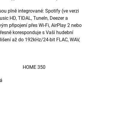
ou plně integrované: Spotify (ve verzi
sic HD, TIDAL, Tuneln, Deezer a
m připojení přes Wi-Fi, AirPlay 2 nebo
 přesně koresponduje s Vaší hudební
lišení až do 192kHz/24-bit FLAC, WAV,
ššími modely
0 HOME 350
ná