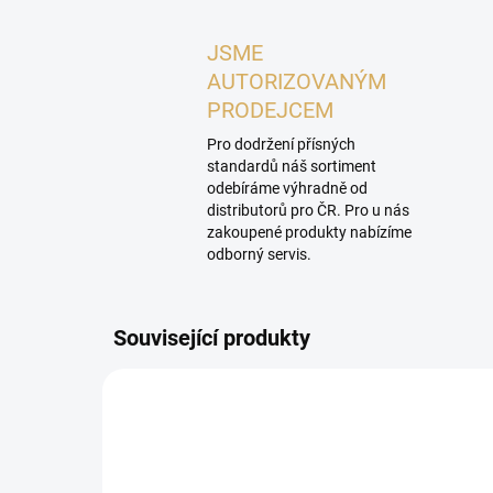
JSME
AUTORIZOVANÝM
PRODEJCEM
Pro dodržení přísných
standardů náš sortiment
odebíráme výhradně od
distributorů pro ČR. Pro u nás
zakoupené produkty nabízíme
odborný servis.
Související produkty
PROHLÍDKA V
P
SHOWROOMU PLZEŇ
SHOW