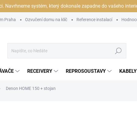
ci. Navrhneme systém, který dokonale zapadne do vašeho interiér
m Praha
Ozvučení domu na klíč
Reference instalací
Hodnoc
Hledat
ÁVAČE
RECEIVERY
REPROSOUSTAVY
KABELY
Denon HOME 150 + stojan
ocení
ZNAČKA:
DENON
ORIZOVANÝ
DEJCE
5 990 Kč