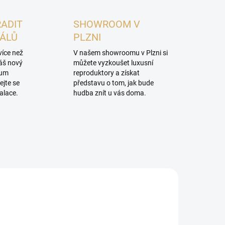
RADIT
SHOWROOM V
NÁLŮ
PLZNI
více než
V našem showroomu v Plzni si
váš nový
můžete vyzkoušet luxusní
mum
reproduktory a získat
ejte se
představu o tom, jak bude
alace.
hudba znít u vás doma.
PROHLÍDKA V
SHOWROOMU PLZEŇ