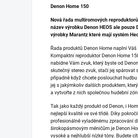
Denon Home 150
Nová řada multiromových reproduktorů
název výrobku Denon HEOS ale pouze De
výrobky Marantz které mají systém He
Řada produktů Denon Home naplní Váš
Kompaktní reproduktor Denon Home 150 
nabídne Vám zvuk, který byste od Denon
skutečný stereo zvuk, stačí jej spárova
případně když chcete poslouchat hudbu 
jej s jakýmkoliv dalších produktem, kte
a vytvořte z nich společnou hudební zón
Tak jako každý produkt od Denon, i Ho
nejlepší kvalitě ve své třídě. Díky pok
profesionálně vyladěnému zpracování di
širokopásmovým měničům je Denon Home
vysoké a nejhlubší nízké tóny. Budete cí