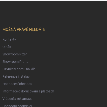
Z
á
p
a
t
í
MOŽNÁ PRÁVĚ HLEDÁTE
Kontakty
O nás
Showroom Plzeň
Showroom Praha
Ozvučení domu na klíč
Reference instalací
Hodnocení obchodu
Informace o doručování a platbách
Vrácení a reklamace
Obchodní podmínky