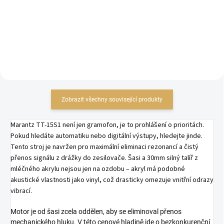
Do košíku
Zobrazit všechny související produkty
Marantz TT-15S1 není jen gramofon, je to prohlášení o prioritách.
Pokud hledáte automatiku nebo digitální výstupy, hledejte jinde.
Tento stroj je navržen pro maximální eliminaci rezonancí a čistý
přenos signálu z drážky do zesilovače. Šasi a 30mm silný talíř z
mléčného akrylu nejsou jen na ozdobu – akryl má podobné
akustické vlastnosti jako vinyl, což drasticky omezuje vnitřní odrazy
vibrací.
Motor je od šasi zcela oddělen, aby se eliminoval přenos
mechanického hluku. V této cenové hladině jde o bezkonkurenční