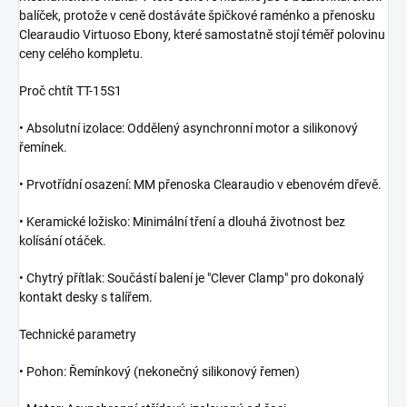
balíček, protože v ceně dostáváte špičkové raménko a přenosku
Clearaudio Virtuoso Ebony, které samostatně stojí téměř polovinu
ceny celého kompletu.
Proč chtít TT-15S1
•
Absolutní izolace:
Oddělený asynchronní motor a silikonový
řemínek.
•
Prvotřídní osazení:
MM přenoska Clearaudio v ebenovém dřevě.
•
Keramické ložisko:
Minimální tření a dlouhá životnost bez
kolísání otáček.
•
Chytrý přítlak:
Součástí balení je "Clever Clamp" pro dokonalý
kontakt desky s talířem.
Technické parametry
•
Pohon:
Řemínkový (nekonečný silikonový řemen)