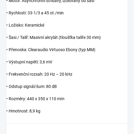
•
Motor:
Asynchronní střídavý, izolovaný od šasi
•
Rychlosti:
33-1/3 a 45 ot./min
•
Ložisko:
Keramické
•
Šasi / Talíř:
Masivní akrylát (tloušťka talíře 30 mm)
•
Přenoska:
Clearaudio Virtuoso Ebony (typ MM)
•
Výstupní napětí:
3,6 mV
•
Frekvenční rozsah:
20 Hz – 20 kHz
•
Odstup signál/šum:
80 dB
•
Rozměry:
440 x 350 x 110 mm
•
Hmotnost:
8,9 kg