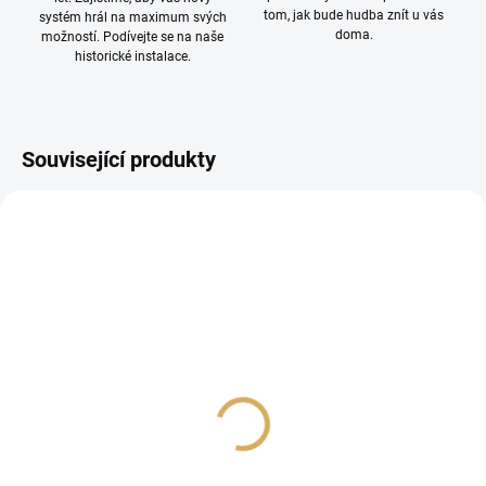
tom, jak bude hudba znít u vás
systém hrál na maximum svých
doma.
možností. Podívejte se na naše
historické instalace.
Související produkty
PROHLÍDKA V
SHOWROOMU PLZEŇ
Denon DL103R
DS Audio DS-E3
(Cartridge+Equalizer)
9 490 Kč
59 990 Kč
7 842,98 Kč bez DPH
49 578,51 Kč bez DPH
Do košíku