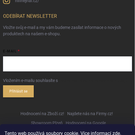
hifihejhal.cz/
ODEBÍRAT NEWSLETTER
Vložte svůj e-mail a my vám budeme zasílat informace o nových
produktech na našem e-shopu.
E-MAIL
Vložením e-mailu souhlasíte s
podmínkami ochrany osobních údajů
Přihlásit se
Hodnocení na Zboží.cz!
Najdete nás na Firmy.cz!
Showroom Plzeň
Hodnocení na Google
Tento web používá soubory cookie. Více informací
zde
.