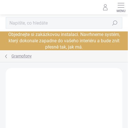
Přejít
na
obsah
Hledat
Objednejte si zakázkovou instalaci. Navrhneme systém,
který dokonale zapadne do vašeho interiéru a bude znít
přesně tak, jak má.
Gramofony
Neohodnoceno
Podrobnosti hodnocení
ZNAČKA:
MARANTZ
DORUČENÍ ZDARMA
JSME AUTORIZOVANÝ
PRODEJCE