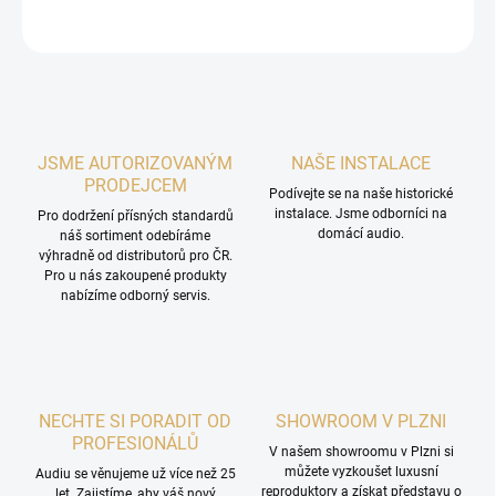
ZEPTAT SE
HLÍDAT
JSME AUTORIZOVANÝM
NAŠE INSTALACE
PRODEJCEM
Podívejte se na naše historické
instalace. Jsme odborníci na
Pro dodržení přísných standardů
domácí audio.
náš sortiment odebíráme
výhradně od distributorů pro ČR.
Pro u nás zakoupené produkty
nabízíme odborný servis.
NECHTE SI PORADIT OD
SHOWROOM V PLZNI
PROFESIONÁLŮ
V našem showroomu v Plzni si
můžete vyzkoušet luxusní
Audiu se věnujeme už více než 25
reproduktory a získat představu o
let. Zajistíme, aby váš nový