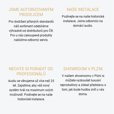
JSME AUTORIZOVANÝM
NAŠE INSTALACE
PRODEJCEM
Podívejte se na naše historické
instalace. Jsme odborníci na
Pro dodržení přísných standardů
domácí audio.
náš sortiment odebíráme
výhradně od distributorů pro ČR.
Pro u nás zakoupené produkty
nabízíme odborný servis.
NECHTE SI PORADIT OD
SHOWROOM V PLZNI
PROFESIONÁLŮ
V našem showroomu v Plzni si
můžete vyzkoušet luxusní
Audiu se věnujeme už více než 25
reproduktory a získat představu o
let. Zajistíme, aby váš nový
tom, jak bude hudba znít u vás
systém hrál na maximum svých
doma.
možností. Podívejte se na naše
historické instalace.