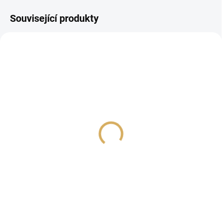
Související produkty
Sonos Sub 4 bílá
Marantz LINK10
Champagne
22 990 Kč
309 990 Kč
19 000 Kč bez DPH
256 190,08 Kč bez DPH
Do košíku
Do košíku