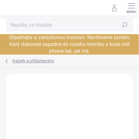
Přejít
na
obsah
Hledat
Objednejte si zakázkovou instalaci. Navrhneme systém,
který dokonale zapadne do vašeho interiéru a bude znít
přesně tak, jak má.
Kabely a příslušenství
Neohodnoceno
Podrobnosti hodnocení
ZNAČKA:
CARDAS
PROHLÍDKA V
JSME AUTORIZOVANÝ
SHOWROOMU PLZEŇ
PRODEJCE