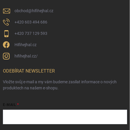
obchod
@
hifihejhal.cz
+420 603 494 686
+420 737 129 593
Hifihejhal.cz
hifihejhal.cz/
ODEBÍRAT NEWSLETTER
Vložte svůj e-mail a my vám budeme zasílat informace o nových
produktech na našem e-shopu.
E-MAIL