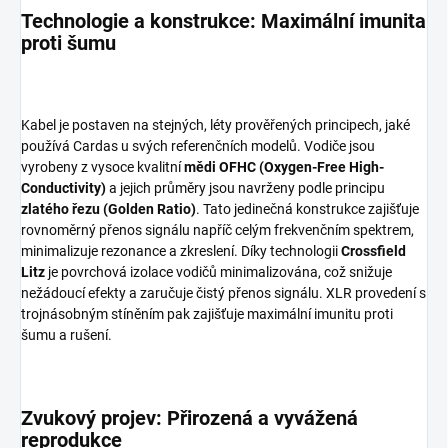
Technologie a konstrukce: Maximální imunita
proti šumu
Kabel je postaven na stejných, léty prověřených principech, jaké
používá Cardas u svých referenčních modelů. Vodiče jsou
vyrobeny z vysoce kvalitní
mědi OFHC (Oxygen-Free High-
Conductivity)
a jejich průměry jsou navrženy podle principu
zlatého řezu (Golden Ratio)
. Tato jedinečná konstrukce zajišťuje
rovnoměrný přenos signálu napříč celým frekvenčním spektrem,
minimalizuje rezonance a zkreslení. Díky technologii
Crossfield
Litz
je povrchová izolace vodičů minimalizována, což snižuje
nežádoucí efekty a zaručuje čistý přenos signálu. XLR provedení s
trojnásobným stíněním pak zajišťuje maximální imunitu proti
šumu a rušení.
Zvukový projev: Přirozená a vyvážená
reprodukce