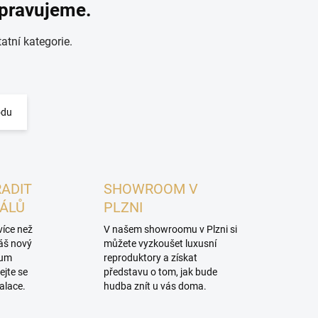
ipravujeme.
atní kategorie.
odu
RADIT
SHOWROOM V
NÁLŮ
PLZNI
více než
V našem showroomu v Plzni si
váš nový
můžete vyzkoušet luxusní
mum
reproduktory a získat
ejte se
představu o tom, jak bude
alace.
hudba znít u vás doma.