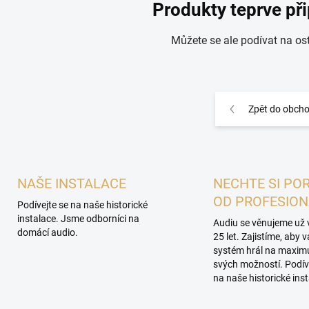
Produkty teprve př
Můžete se ale podívat na ost
Zpět do obch
NAŠE INSTALACE
NECHTE SI PO
OD PROFESIO
Podívejte se na naše historické
instalace. Jsme odborníci na
Audiu se věnujeme už 
domácí audio.
25 let. Zajistíme, aby 
systém hrál na maxi
svých možností. Podív
na naše historické inst