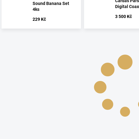
Cardas Par
Sound Banana Set
Digital Coax
4ks
3 500 Kč
229 Kč