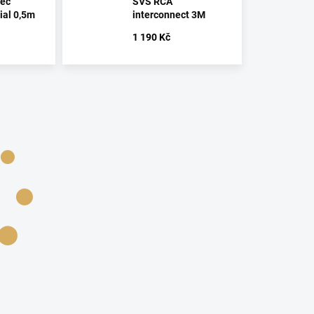
sec
SVS RCA
ial 0,5m
interconnect 3M
1 190 Kč