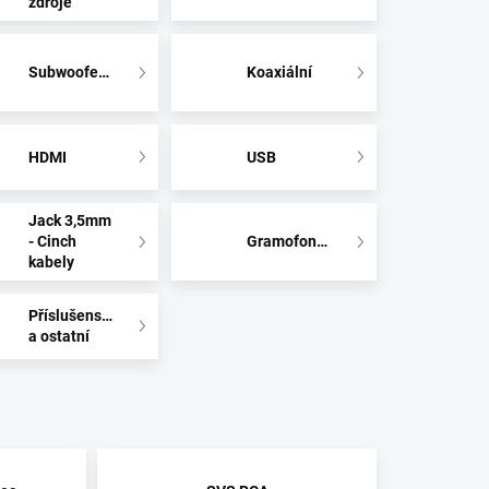
zdroje
Subwooferové
Koaxiální
HDMI
USB
Jack 3,5mm
- Cinch
Gramofonové
kabely
Příslušenství
a ostatní