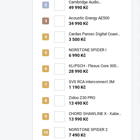
a
Cambridge Audio
n
CXA81MKII+CXN100SE
49 990 Kč
n
Acoustic Energy AE500
í
34 990 Kč
p
a
Cardas Parsec Digital Coaxial
0,5m
3 500 Kč
n
e
NORSTONE SPIDER I
l
6 990 Kč
KLIPSCH - Flexus Core 300
Soundbar Black
28 990 Kč
SVS RCA interconnect 3M
1 190 Kč
Zidoo Z30 PRO
13 490 Kč
CHORD SHAWLINE X - Kabel
reproduktorový ChordOhmic -
13 990 Kč
2x4,0M
NORSTONE SPIDER 2
7 490 Kč