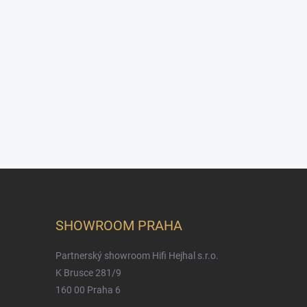
SHOWROOM PRAHA
Partnerský showroom Hifi Hejhal s.r.o.
K Brusce 281/9
160 00 Praha 6