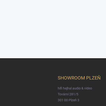
SHOWROOM PLZEŇ
hifi hejhal audio & video
Tovární 281/5
301 00 Plzeň 3