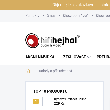
Přejít
Objednejte si zakázkovou instala
na
obsah
Kontakty
O nás
Showroom Plzeň
Showroo
AKČNÍ NABÍDKA
ZESILOVAČE
PŘEHR
Domů
Kabely a příslušenství
P
o
TOP 10 PRODUKTŮ
s
t
Dynavox Perfect Sound
Banana Set 4ks
229 Kč
r