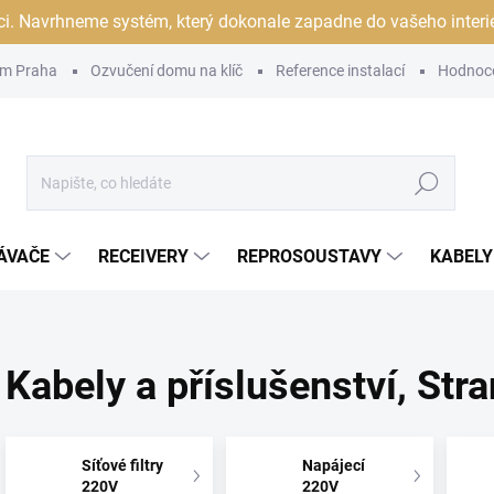
ci. Navrhneme systém, který dokonale zapadne do vašeho interiér
m Praha
Ozvučení domu na klíč
Reference instalací
Hodnoc
Hledat
ÁVAČE
RECEIVERY
REPROSOUSTAVY
KABELY
Kabely a příslušenství
, Str
Síťové filtry
Napájecí
220V
220V