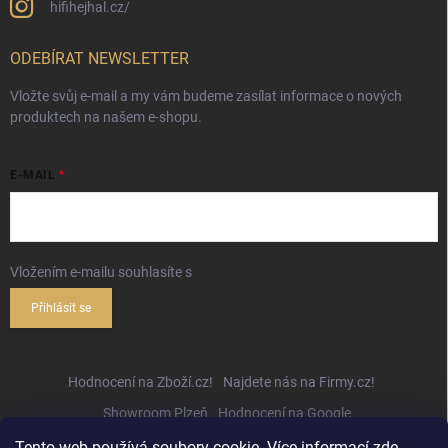
hifihejhal.cz/
ODEBÍRAT NEWSLETTER
Vložte svůj e-mail a my vám budeme zasílat informace o nových
produktech na našem e-shopu.
E-MAIL
Vložením e-mailu souhlasíte s
podmínkami ochrany osobních údajů
Přihlásit se
Hodnocení na Zboží.cz!
Najdete nás na Firmy.cz!
Showroom Plzeň
Hodnocení na Google
Tento web používá soubory cookie. Více informací
zde
.