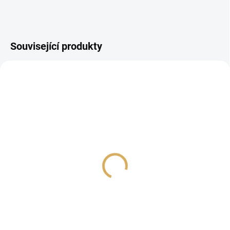
Související produkty
PROHLÍDKA V
SHOWROOMU PLZEŇ
Cambridge Audio
Bluesound POWERNODE
EVO150
EDGE bílá
49 990 Kč
18 490 Kč
41 314,05 Kč bez DPH
15 280,99 Kč bez DPH
Do košíku
Do košíku