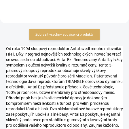
Zobrazit všechny související produkty
Od roku 1994 sloupový reproduktor Antal svedl mnoho milovníků
Hi-Fi. Díky integraci nejnovějších technologických inovací se vrací
se svou sedmou aktualizací: Antal Ez. Renomovaný Antal byl vždy
symbolem sloučení nejvyšší kvality a rozumné ceny. Tento 3-
pásmový sloupový reproduktor obsahuje skvělý výškový
reproduktor vyvinutý původně pro sérii Magellan. Patentovaná
technologie dává reproduktorům TRIANGLE obrovskou dynamiku
a efektivitu. Antal Ez představuje příchod klíčové technologie,
100% přírodní celulózové membrány pro středobasový měnič.
Přírodní papír bez jakékoli chemické úpravy je dokonalým
kompromisem mezi lehkostí a tuhostí pro velmi přirozenou
reprodukci tónů a hlasů. Dva sklolaminátové basové reproduktory
zase poskytují hluboké a silné basy. Antal Ez poskytuje elegantní
skleněný podstavec pro stabilitu s gumovými a kovovými hroty
pro oddělení vašeho reproduktoru od podlahy. Zaujme každého,