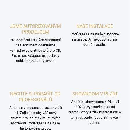
JSME AUTORIZOVANÝM
NAŠE INSTALACE
PRODEJCEM
Podívejte se na naše historické
instalace. Jsme odborníci na
Pro dodržení přísných standardů
domácí audio.
náš sortiment odebíráme
výhradně od distributorů pro ČR.
Pro u nás zakoupené produkty
nabízíme odborný servis.
NECHTE SI PORADIT OD
SHOWROOM V PLZNI
PROFESIONÁLŮ
V našem showroomu v Plzni si
můžete vyzkoušet luxusní
Audiu se věnujeme už více než 25
reproduktory a získat představu o
let. Zajistíme, aby váš nový
tom, jak bude hudba znít u vás
systém hrál na maximum svých
doma.
možností. Podívejte se na naše
historické instalace.