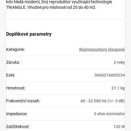
kdo hledá moderní, živý reproduktor využívající technologie
TRIANGLE. Vhodné pro místnosti od 20 do 40 m2.
Doplňkové parametry
Kategorie
:
Reprosoustavy sloupové
Záruka
:
2 roky
EAN
:
3660216009234
Hmotnost
:
27.1 kg
Frekvenční rozsah
:
40 - 22 000 Hz (+/- 3 dB)
Impedance
:
3 ohm minimální
Zatížitelnost
:
120 W