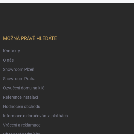
Z
á
p
a
t
í
MOŽNÁ PRÁVĚ HLEDÁTE
Kontakty
O nás
Showroom Plzeň
Showroom Praha
Ozvučení domu na klíč
Reference instalací
Hodnocení obchodu
Informace o doručování a platbách
Vrácení a reklamace