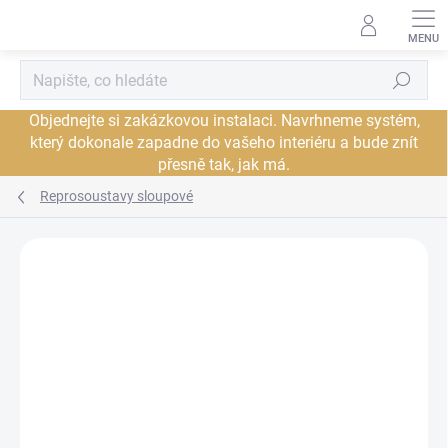
Přejít
na
obsah
Hledat
Objednejte si zakázkovou instalaci. Navrhneme systém,
který dokonale zapadne do vašeho interiéru a bude znít
přesně tak, jak má.
Reprosoustavy sloupové
Neohodnoceno
Podrobnosti hodnocení
ZNAČKA:
TRIANGLE
JSME AUTORIZOVANÝ
PRODEJCE