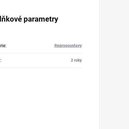
lňkové parametry
rie
:
Reprosoustavy
a
:
2 roky