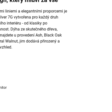
gn, který mluví za vše
ými liniemi a elegantními proporcemi je
ilver 7G vytvořena pro každý druh
ho interiéru - od klasiky po
nost. Dýha ze skutečného dřeva,
 najdete u provedení Ash, Black Oak
ral Walnut, jim dodává přirozený a
vzhled.