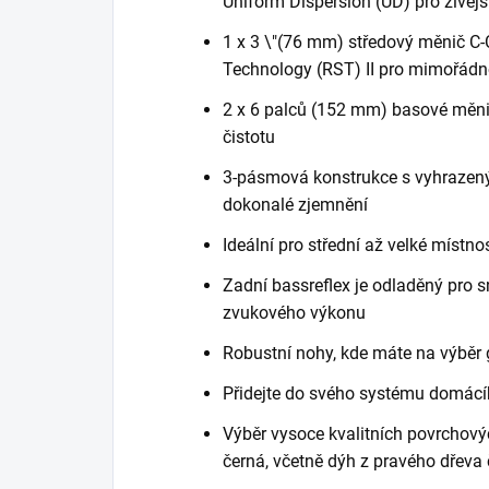
Uniform Dispersion (UD) pro živějš
1 x 3 \"(76 mm) středový měnič C-
Technology (RST) II pro mimořádn
2 x 6 palců (152 mm) basové měn
čistotu
3-pásmová konstrukce s vyhrazený
dokonalé zjemnění
Ideální pro střední až velké místno
Zadní bassreflex je odladěný pro 
zvukového výkonu
Robustní nohy, kde máte na výběr
Přidejte do svého systému domác
Výběr vysoce kvalitních povrchovýc
černá, včetně dýh z pravého dřeva 