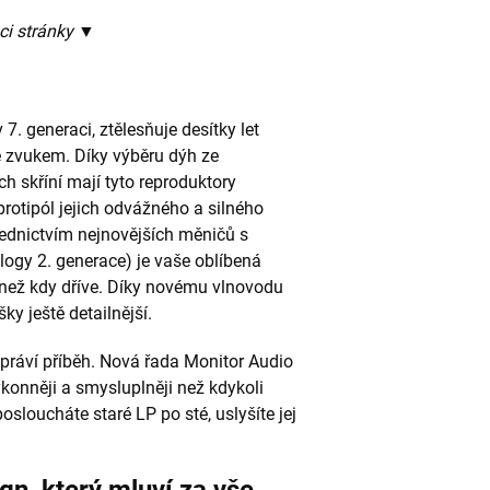
ci stránky
▼
 7. generaci, ztělesňuje desítky let
e zvukem. Díky výběru dýh ze
 skříní mají tyto reproduktory
protipól jejich odvážného a silného
ednictvím nejnovějších měničů s
logy 2. generace) je vaše oblíbená
než kdy dříve. Díky novému vlnovodu
y ještě detailnější.
práví příběh. Nová řada Monitor Audio
výkonněji a smysluplněji než kdykoli
osloucháte staré LP po sté, uslyšíte jej