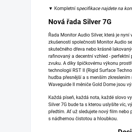
▼ Kompletní s
pecifikace najdete na kon
Nová řada Silver 7G
Řada Monitor Audio Silver, která je nyní v
zkušeností společnosti Monitor Audio s
skutečného dřeva nebo krásně lakovaných
rafinovaný a decentní vzhled - perfektní 
zvuku. A díky špičkovému výkonu prostř
technologií RST II (Rigid Surface Techno
hudba přesnější a s menším zkreslením 
Waveguide II měniče Gold Dome jsou výšk
Každá píseň, každá nota, každé slovo vy
Silver 7G bude ta s kterou uslyšíte víc, 
předtím. Ať už sledujete nový film nebo p
s nádhernou čistotou a hloubkou.