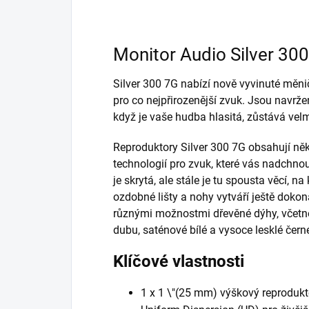
Monitor Audio Silver 30
Silver 300 7G nabízí nově vyvinuté měni
pro co nejpřirozenější zvuk. Jsou navržen
když je vaše hudba hlasitá, zůstává velmi
Reproduktory Silver 300 7G obsahují něk
technologií pro zvuk, které vás nadchnou.
je skrytá, ale stále je tu spousta věcí, n
ozdobné lišty a nohy vytváří ještě dokona
různými možnostmi dřevěné dýhy, včetně
dubu, saténové bílé a vysoce lesklé čern
Klíčové vlastnosti
1 x 1 \"(25 mm) výškový reprodu