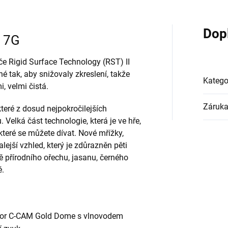
Dop
0 7G
če Rigid Surface Technology (RST) II
é tak, aby snižovaly zkreslení, takže
Katego
, velmi čistá.
Záruk
teré z dosud nejpokročilejších
 Velká část technologie, která je ve hře,
a které se můžete dívat. Nové mřížky,
lejší vzhled, který je zdůrazněn pěti
 přírodního ořechu, jasanu, černého
é.
ktor C-CAM Gold Dome s vlnovodem