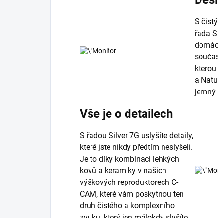
Desi
S čist
řada S
domácí
součas
kterou
a Natu
jemný 
Vše je o detailech
S řadou Silver 7G uslyšíte detaily,
které jste nikdy předtím neslyšeli.
Je to díky kombinaci lehkých
kovů a keramiky v našich
výškových reproduktorech C-
CAM, které vám poskytnou ten
druh čistého a komplexního
zvuku, který jen málokdy slyšíte.