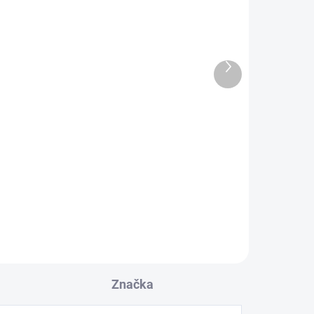
Další
o
Cardas Clear Cygnus
produkt
Speaker 2x 2m
54 990 Kč
45 446,28 Kč bez DPH
Do košíku
Značka