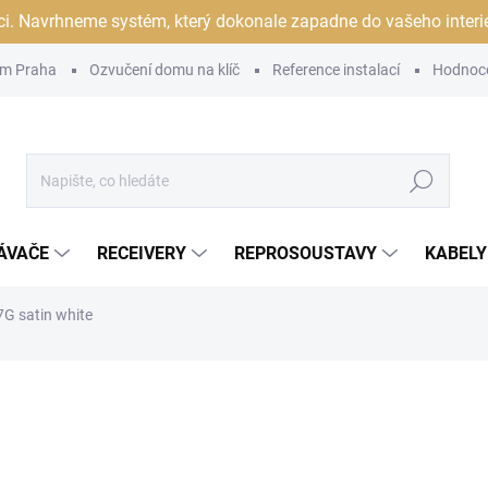
ci. Navrhneme systém, který dokonale zapadne do vašeho interiér
m Praha
Ozvučení domu na klíč
Reference instalací
Hodnoc
Hledat
ÁVAČE
RECEIVERY
REPROSOUSTAVY
KABELY
7G satin white
ocení
ZNAČKA:
MONITOR AUDIO
54 990 Kč
43 