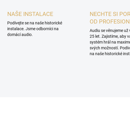
NAŠE INSTALACE
NECHTE SI PO
OD PROFESIO
Podívejte se na naše historické
instalace. Jsme odborníci na
Audiu se věnujeme už 
domácí audio.
25 let. Zajistíme, aby 
systém hrál na maxi
svých možností. Podív
na naše historické inst
ROHLÍDKA V
ROOMU PLZEŇ