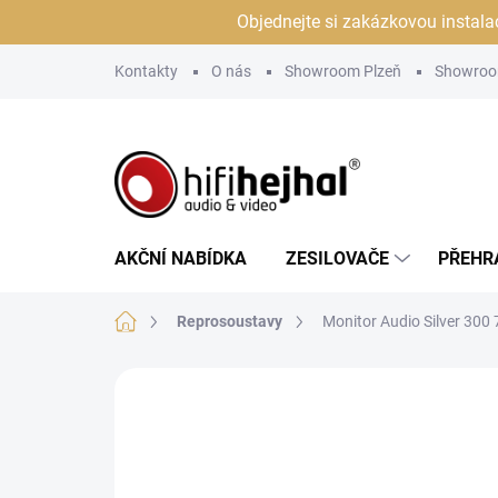
Přejít
Objednejte si zakázkovou instala
na
obsah
Kontakty
O nás
Showroom Plzeň
Showroo
AKČNÍ NABÍDKA
ZESILOVAČE
PŘEHR
Domů
Reprosoustavy
Monitor Audio Silver 300 
Neohodnoceno
Podrobnosti hodn
PROHLÍDKA V
JSME AUTORIZOVANÝ
SHOWROOMU PLZEŇ
PRODEJCE