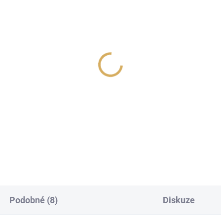
dioquest Rocket 33 FR
Cardas Crosslink repr
,0 m - reproduktorové
kabel 2,5 m
ely Full Range,
11 200 Kč
nánky stříbrné
 990 Kč
9 256,20 Kč bez DPH
520,66 Kč bez DPH
Do košíku
Do košíku
Podobné (8)
Diskuze