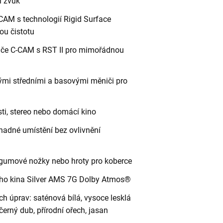
í zvuk
CAM s technologií Rigid Surface
ou čistotu
iče C-CAM s RST II pro mimořádnou
mi středními a basovými měniči pro
sti, stereo nebo domácí kino
snadné umístění bez ovlivnění
 gumové nožky nebo hroty pro koberce
ího kina Silver AMS 7G Dolby Atmos®
h úprav: saténová bílá, vysoce lesklá
černý dub, přírodní ořech, jasan