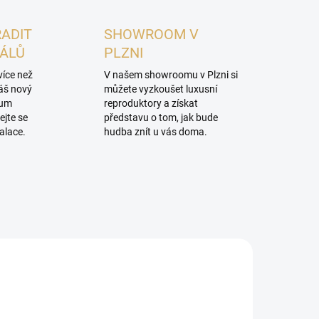
RADIT
SHOWROOM V
NÁLŮ
PLZNI
více než
V našem showroomu v Plzni si
váš nový
můžete vyzkoušet luxusní
mum
reproduktory a získat
ejte se
představu o tom, jak bude
alace.
hudba znít u vás doma.
PROHLÍDKA V
SHOWROOMU PLZEŇ