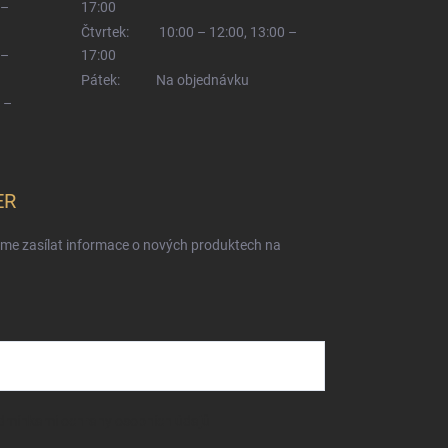
 –
17:00
Čtvrtek:
10:00 – 12:00, 13:00 –
 –
17:00
Pátek:
Na objednávku
 –
ER
eme zasílat informace o nových produktech na
dmínkami ochrany osobních údajů