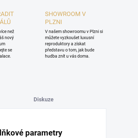
RADIT
SHOWROOM V
NÁLŮ
PLZNI
více než
V našem showroomu v Plzni si
váš nový
můžete vyzkoušet luxusní
mum
reproduktory a získat
ejte se
představu o tom, jak bude
alace.
hudba znít u vás doma.
Diskuze
lňkové parametry