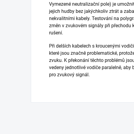
Vymezené neutralizační pole) je umožni
jejich hudby bez jakýchkoliv ztrát a zab
nekvalitními kabely.
Testování na polyg
změn v zvukovém signály při přechodu k
rušení.
Při delších kabelech s kroucenými vodiči
které jsou značně problematické, protože 
zvuku.
K překonání těchto problémů jso
vedeny jednotlivé vodiče paralelně, aby 
pro zvukový signál.