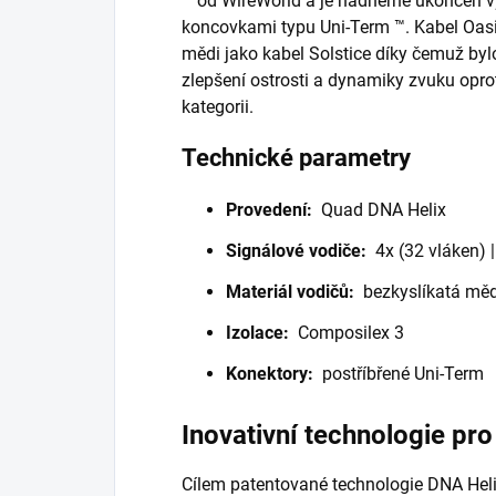
™ od WireWorld a je nádherně ukončen
koncovkami typu Uni-Term ™.
Kabel Oasi
mědi jako kabel Solstice díky čemuž byl
zlepšení ostrosti a dynamiky zvuku opr
kategorii.
Technické parametry
Provedení:
Quad DNA Helix
Signálové vodiče:
4x (32 vláken) 
Materiál vodičů:
bezkyslíkatá mě
Izolace:
Composilex 3
Konektory:
postříbřené Uni-Term
Inovativní technologie pro
Cílem patentované technologie DNA Helix