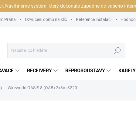
ci. Navrhneme systém, který dokonale zapadne do vašeho interiér
m Praha
Ozvučení domu na klíč
Reference instalací
Hodnoc
Hledat
ÁVAČE
RECEIVERY
REPROSOUSTAVY
KABELY
Wireworld OASIS 8 (OAB) 2x3m 8220
ocení
ZNAČKA:
WIREWORLD
10 990 Kč