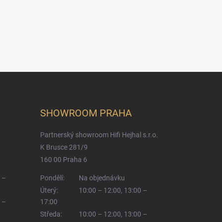
SHOWROOM PRAHA
Partnerský showroom Hifi Hejhal s.r.o.
K Brusce 281/9
160 00 Praha 6
 –
Pondělí:
Na objednávku
Úterý:
10:00 – 12:00, 13:00 –
 –
17:00
Středa:
10:00 – 12:00, 13:00 –