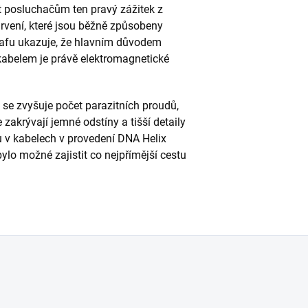
t posluchačům ten pravý zážitek z
arvení, které jsou běžně způsobeny
rafu ukazuje, že hlavním důvodem
abelem je právě elektromagnetické
 se zvyšuje počet parazitních proudů,
zakrývají jemné odstíny a tišší detaily
u v kabelech v provedení DNA Helix
bylo možné zajistit co nejpřímější cestu