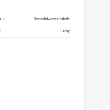
rie
:
Reproduktorové kabely
a
:
2 roky