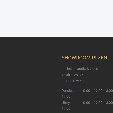
SHOWROOM PLZEŇ
hifi hejhal audio & video
Tovární 281/5
301 00 Plzeň 3
Pondělí:
10:00 – 12:00, 13:00
17:00
Úterý:
10:00 – 12:00, 13:00
17:00