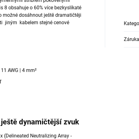
 výměnnými stříbrem pokovenými
s 8 obsahuje o 60% více bezkyslíkaté
o možné dosáhnout ještě dramatičtěji
oti jiným kabelem stejné cenové
Katego
Záruk
|
11 AWG |
4 mm²
ď
 ještě dynamičtější zvuk
 (Delineated Neutralizing Array -