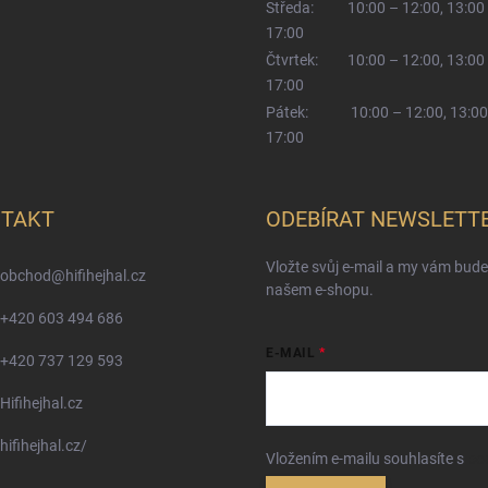
Středa:
10:00 – 12:00, 13:00
17:00
Čtvrtek:
10:00 – 12:00, 13:00
17:00
Pátek:
10:00 – 12:00, 13:00
17:00
TAKT
ODEBÍRAT NEWSLETT
Vložte svůj e-mail a my vám bud
obchod
@
hifihejhal.cz
našem e-shopu.
+420 603 494 686
E-MAIL
+420 737 129 593
Hifihejhal.cz
hifihejhal.cz/
Vložením e-mailu souhlasíte s
po