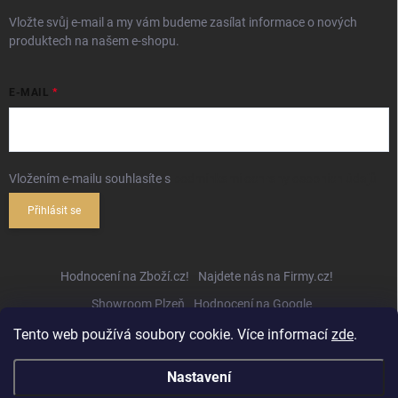
Vložte svůj e-mail a my vám budeme zasílat informace o nových
produktech na našem e-shopu.
E-MAIL
Vložením e-mailu souhlasíte s
podmínkami ochrany osobních údajů
Přihlásit se
Hodnocení na Zboží.cz!
Najdete nás na Firmy.cz!
Showroom Plzeň
Hodnocení na Google
Tento web používá soubory cookie. Více informací
zde
.
Nastavení