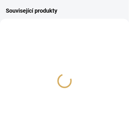
Související produkty
NOVINKA
NOVINKA
PROHLÍDKA V
PROHLÍDKA V
SHOWROOMU PLZEŇ
SHOWROOMU PLZEŇ
CHORD PowerHAUS S6 -
CHORD PowerHAUS P6 -
Napájecí filtr
Napájecí filtr
29 990 Kč
18 990 Kč
24 785,12 Kč bez DPH
15 694,21 Kč bez DPH
Do košíku
Do košíku