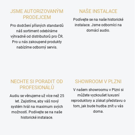
JSME AUTORIZOVANÝM
NAŠE INSTALACE
PRODEJCEM
Podívejte se na naše historické
instalace. Jsme odborníci na
Pro dodržení přísných standardů
domácí audio.
náš sortiment odebíráme
výhradně od distributorů pro ČR.
Pro u nás zakoupené produkty
nabízíme odborný servis.
NECHTE SI PORADIT OD
SHOWROOM V PLZNI
PROFESIONÁLŮ
V našem showroomu v Plzni si
můžete vyzkoušet luxusní
Audiu se věnujeme už více než 25
reproduktory a získat představu o
let. Zajistíme, aby váš nový
tom, jak bude hudba znít u vás
systém hrál na maximum svých
doma.
možností. Podívejte se na naše
historické instalace.