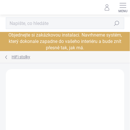
Přejít
na
obsah
Hledat
Objednejte si zakázkovou instalaci. Navrhneme systém,
který dokonale zapadne do vašeho interiéru a bude znít
přesně tak, jak má.
HiFi stolky
Neohodnoceno
Podrobnosti hodnocení
ZNAČKA:
NORSTONE
PROHLÍDKA V
DORUČENÍ ZDARMA
JSME AUTORIZOVANÝ
SHOWROOMU PLZEŇ
PRODEJCE