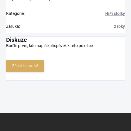
Kategorie
:
HiFi stolky
Záruka
:
2 roky
Diskuze
Buďte první, kdo napíše příspěvek k této položce.
Přidat komentář
Z
á
p