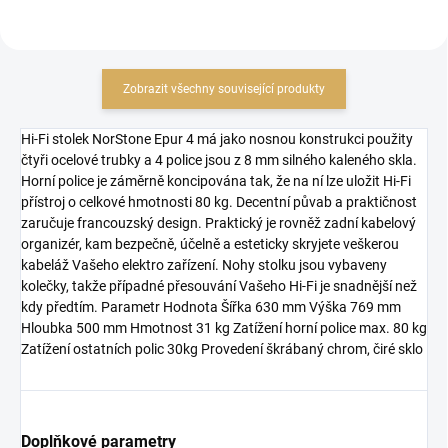
Zobrazit všechny související produkty
Hi-Fi stolek NorStone Epur 4 má jako nosnou konstrukci použity
čtyři ocelové trubky a 4 police jsou z 8 mm silného kaleného skla.
Horní police je záměrně koncipována tak, že na ní lze uložit Hi-Fi
přístroj o celkové hmotnosti 80 kg. Decentní půvab a praktičnost
zaručuje francouzský design. Praktický je rovněž zadní kabelový
organizér, kam bezpečně, účelně a esteticky skryjete veškerou
kabeláž Vašeho elektro zařízení. Nohy stolku jsou vybaveny
kolečky, takže případné přesouvání Vašeho Hi-Fi je snadnější než
kdy předtím. Parametr Hodnota Šířka 630 mm Výška 769 mm
Hloubka 500 mm Hmotnost 31 kg Zatížení horní police max. 80 kg
Zatížení ostatních polic 30kg Provedení škrábaný chrom, čiré sklo
Doplňkové parametry