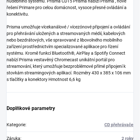
hudebního systému. Prisma CD15 Prisma nabízí Prisma , nové
řešení Primare pro celou domácnost, vysoce přesné ovládání a
konektivitu.
Prisma umožňuje vícekanálové / vícezónové připojení a ovládání
pro přehrávání uložených a streamovaných médií, kabelových
nebo bezdrátových, vše spravované z libovolného mobilního
zařízení prostřednictvím specializované aplikace pro řízení
systému. Kromě funkcí Bluetooth®, AirPlay a Spotify Connect
nabízí Prisma vestavěný Chromecast unikátní portál pro
streamování, který umožňuje bezproblémové přímé připojení k
stovkám streamingových aplikací. Rozměry 430 x 385 x 106 mm
s tlačítky a konektory Hmotnost 6,6 kg
Doplňkové parametry
Kategorie
:
CD přehrávače
Záruka
:
2 roky