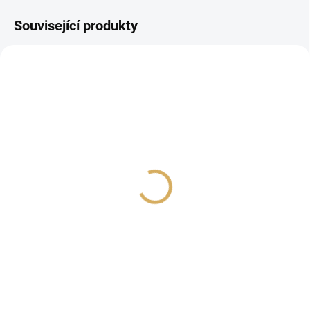
Související produkty
PROHLÍDKA V
PROHLÍDKA V
SHOWROOMU PLZEŇ
SHOWROOMU PLZEŇ
PROHLÍDKA V
SHOWROOMU PRAHA
ONKYO MUSE Y-50 Black
Primare I35 PRISMA
Titan
36 990 Kč
119 990 Kč
30 570,25 Kč bez DPH
99 165,29 Kč bez DPH
Do košíku
Do košíku