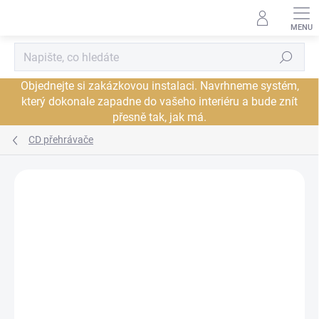
Přejít
na
obsah
Hledat
Objednejte si zakázkovou instalaci. Navrhneme systém,
který dokonale zapadne do vašeho interiéru a bude znít
přesně tak, jak má.
CD přehrávače
Neohodnoceno
Podrobnosti hodnocení
ZNAČKA:
PRIMARE
JSME AUTORIZOVANÝ
PRODEJCE