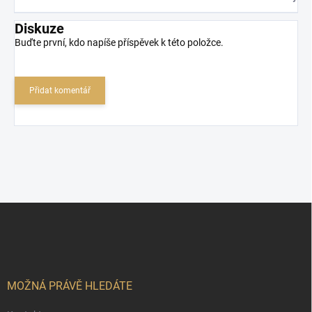
Diskuze
Buďte první, kdo napíše příspěvek k této položce.
Přidat komentář
Z
á
p
a
t
í
MOŽNÁ PRÁVĚ HLEDÁTE