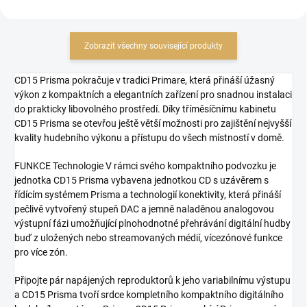
Zobrazit všechny související produkty
CD15 Prisma pokračuje v tradici Primare, která přináší úžasný
výkon z kompaktních a elegantních zařízení pro snadnou instalaci
do prakticky libovolného prostředí. Díky tříměsíčnímu kabinetu
CD15 Prisma se otevřou ještě větší možnosti pro zajištění nejvyšší
kvality hudebního výkonu a přístupu do všech místností v domě.
FUNKCE Technologie V rámci svého kompaktního podvozku je
jednotka CD15 Prisma vybavena jednotkou CD s uzávěrem s
řídícím systémem Prisma a technologií konektivity, která přináší
pečlivě vytvořený stupeň DAC a jemně naladěnou analogovou
výstupní fázi umožňující plnohodnotné přehrávání digitální hudby
buď z uložených nebo streamovaných médií, vícezónové funkce
pro více zón.
Připojte pár napájených reproduktorů k jeho variabilnímu výstupu
a CD15 Prisma tvoří srdce kompletního kompaktního digitálního