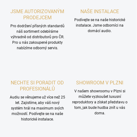
JSME AUTORIZOVANÝM
NAŠE INSTALACE
PRODEJCEM
Podívejte se na naše historické
instalace. Jsme odborníci na
Pro dodržení přísných standardů
domácí audio.
náš sortiment odebíráme
výhradně od distributorů pro ČR.
Pro u nás zakoupené produkty
nabízíme odborný servis.
NECHTE SI PORADIT OD
SHOWROOM V PLZNI
PROFESIONÁLŮ
V našem showroomu v Plzni si
můžete vyzkoušet luxusní
Audiu se věnujeme už více než 25
reproduktory a získat představu o
let. Zajistíme, aby váš nový
tom, jak bude hudba znít u vás
systém hrál na maximum svých
doma.
možností. Podívejte se na naše
historické instalace.