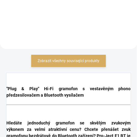
Do košíku
Zobrazit všechny související produkty
"Plug & Play" Hi-Fi gramofon s vestavěným phono
předzesilovačem a Bluetooth vysílačem
Hledáte jednoduchý gramofon se skvělým zvukovým
výkonem za velmi atraktivní cenu? Chcete přenášet zvuk
gramofonu bezdrátově do Bluetooth zařízení? Pro-Ject E1 BT je