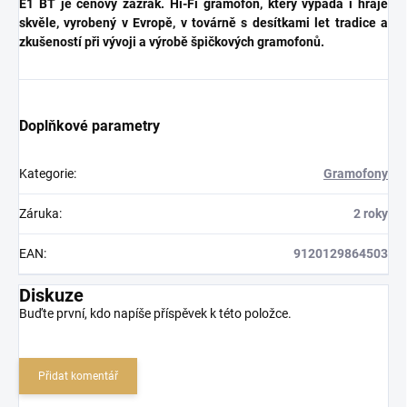
E1 BT je cenový zázrak. Hi-Fi gramofon, který vypadá i hraje
skvěle, vyrobený v Evropě, v továrně s desítkami let tradice a
zkušeností při vývoji a výrobě špičkových gramofonů.
Doplňkové parametry
Kategorie
:
Gramofony
Záruka
:
2 roky
EAN
:
9120129864503
Diskuze
Buďte první, kdo napíše příspěvek k této položce.
Přidat komentář