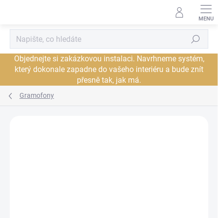
Přejít
na
obsah
Hledat
Objednejte si zakázkovou instalaci. Navrhneme systém,
který dokonale zapadne do vašeho interiéru a bude znít
přesně tak, jak má.
Gramofony
Neohodnoceno
Podrobnosti hodnocení
ZNAČKA:
PRO-JECT
JSME AUTORIZOVANÝ
PRODEJCE