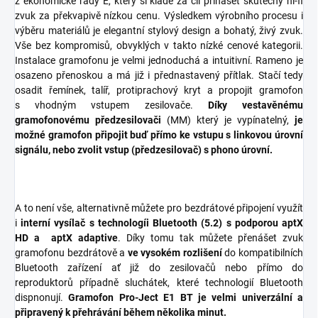
z ekonomické řady E, který si klade za cíl přinášet skutečný hi-fi
zvuk za překvapivě nízkou cenu. Výsledkem výrobního procesu i
výběru materiálů je elegantní stylový design a bohatý, živý zvuk.
Vše bez kompromisů, obvyklých v takto nízké cenové kategorii.
Instalace gramofonu je velmi jednoduchá a intuitivní. Rameno je
osazeno přenoskou a má již i přednastavený přítlak. Stačí tedy
osadit řemínek, talíř, protiprachový kryt a propojit gramofon
s vhodným vstupem zesilovače.
Díky vestavěnému
gramofonovému předzesilovači
(MM) který je vypínatelný,
je
možné gramofon připojit buď přímo ke vstupu s linkovou úrovní
signálu, nebo zvolit vstup (předzesilovač) s phono úrovní.
A to není vše, alternativně můžete pro bezdrátové připojení využít
i
interní vysílač s technologíi Bluetooth (5.2) s podporou aptX
HD a aptX adaptive
. Díky tomu tak můžete přenášet zvuk
gramofonu bezdrátově a
ve vysokém rozlišení
do kompatibilních
Bluetooth zařízení ať již do zesilovačů nebo přímo do
reproduktorů případně sluchátek, které technologií Bluetooth
dispnonují.
Gramofon Pro-Ject E1 BT je velmi univerzální a
připravený k přehrávání během několika minut.