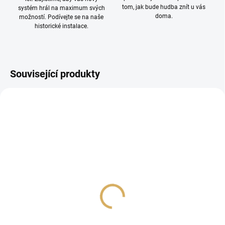
tom, jak bude hudba znít u vás
systém hrál na maximum svých
doma.
možností. Podívejte se na naše
historické instalace.
Související produkty
PROHLÍDKA V
SHOWROOMU PLZEŇ
Přenoska Rega Ania Pro
Denon DL103
červená
6 890 Kč
23 990 Kč
5 694,21 Kč bez DPH
19 826,45 Kč bez DPH
Do košíku