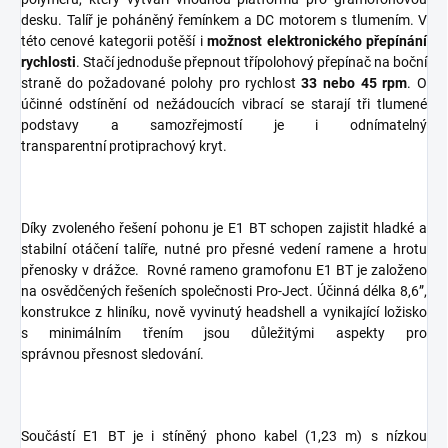
desku. Talíř je poháněný řemínkem a DC motorem s tlumením. V
této cenové kategorii potěší i
možnost elektronického přepínání
rychlosti
. Stačí jednoduše přepnout třípolohový přepínač na boční
straně do požadované polohy pro rychlost
33 nebo 45 rpm
. O
účinné odstínění od nežádoucích vibrací se starají tři tlumené
podstavy a samozřejmostí je i odnímatelný
transparentní protiprachový kryt.
Díky zvoleného řešení pohonu je E1 BT schopen zajistit hladké a
stabilní otáčení talíře, nutné pro přesné vedení ramene a hrotu
přenosky v drážce. Rovné rameno gramofonu E1 BT je založeno
na osvědčených řešeních společnosti Pro-Ject. Účinná délka 8,6”,
konstrukce z hliníku, nově vyvinutý headshell a vynikající ložisko
s minimálním třením jsou důležitými aspekty pro
správnou přesnost sledování.
Součástí E1 BT je i stíněný phono kabel (1,23 m) s nízkou