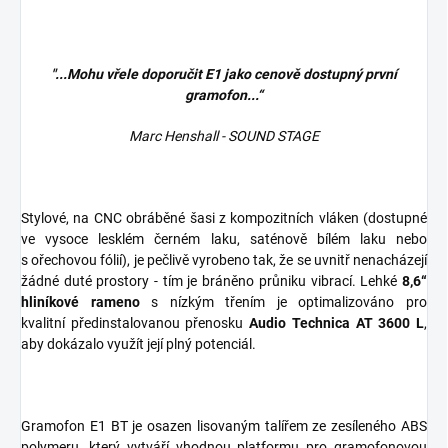
"...Mohu vřele doporučit E1 jako cenově dostupný první
gramofon...“
Marc Henshall - SOUND STAGE
Stylové, na CNC obráběné šasi z kompozitních vláken (dostupné
ve vysoce lesklém černém laku, saténově bílém laku nebo
s ořechovou fólií), je pečlivě vyrobeno tak, že se uvnitř nenacházejí
žádné duté prostory - tím je bráněno průniku vibrací. Lehké
8,6“
hliníkové rameno
s nízkým třením je optimalizováno pro
kvalitní předinstalovanou přenosku
Audio Technica AT 3600 L
,
aby dokázalo využít její plný potenciál.
Gramofon E1 BT je osazen lisovaným talířem ze zesíleného ABS
polymeru, který vytváří vhodnou platformu pro gramofonovou