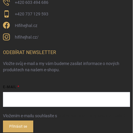
+420 603 494 686
+420 737 129 593
Hifihejhal.cz
hifihejhal.cz/
ODEBÍRAT NEWSLETTER
Vložte svůj e-mail a my vám budeme zasílat informace o nových
produktech na našem e-shopu.
E-MAIL
Vložením e-mailu souhlasíte s
podmínkami ochrany osobních údajů
Přihlásit se