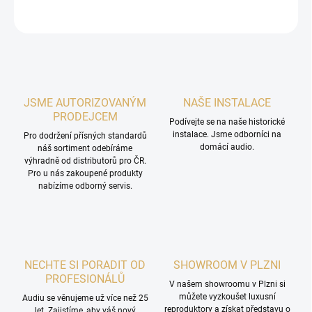
ZEPTAT SE
HLÍDAT
JSME AUTORIZOVANÝM
NAŠE INSTALACE
PRODEJCEM
Podívejte se na naše historické
instalace. Jsme odborníci na
Pro dodržení přísných standardů
domácí audio.
náš sortiment odebíráme
výhradně od distributorů pro ČR.
Pro u nás zakoupené produkty
nabízíme odborný servis.
NECHTE SI PORADIT OD
SHOWROOM V PLZNI
PROFESIONÁLŮ
V našem showroomu v Plzni si
můžete vyzkoušet luxusní
Audiu se věnujeme už více než 25
reproduktory a získat představu o
let. Zajistíme, aby váš nový