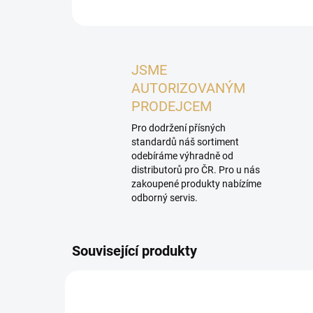
JSME
AUTORIZOVANÝM
PRODEJCEM
Pro dodržení přísných
standardů náš sortiment
odebíráme výhradně od
distributorů pro ČR. Pro u nás
zakoupené produkty nabízíme
odborný servis.
Související produkty
PROHLÍDKA V
SHOWROOMU PLZEŇ