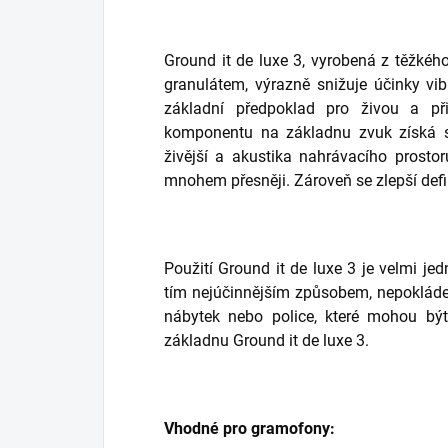
Ground it de luxe 3, vyrobená z těžk
granulátem, výrazně snižuje účinky vi
základní předpoklad pro živou a př
komponentu na základnu zvuk získá s
živější a akustika nahrávacího prost
mnohem přesněji. Zároveň se zlepší def
Použití Ground it de luxe 3 je velmi je
tím nejúčinnějším způsobem, nepokláde
nábytek nebo police, které mohou být 
základnu Ground it de luxe 3.
Vhodné pro gramofony: