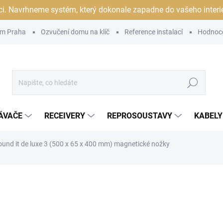
ci. Navrhneme systém, který dokonale zapadne do vašeho interiér
m Praha
Ozvučení domu na klíč
Reference instalací
Hodnoc
Hledat
ÁVAČE
RECEIVERY
REPROSOUSTAVY
KABELY
ound it de luxe 3 (500 x 65 x 400 mm) magnetické nožky
ocení
ZNAČKA:
PRO-JECT
19 990 Kč