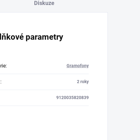
Diskuze
lňkové parametry
rie
:
Gramofony
a
:
2 roky
9120035820839