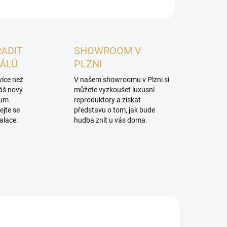
RADIT
SHOWROOM V
NÁLŮ
PLZNI
více než
V našem showroomu v Plzni si
váš nový
můžete vyzkoušet luxusní
mum
reproduktory a získat
ejte se
představu o tom, jak bude
alace.
hudba znít u vás doma.