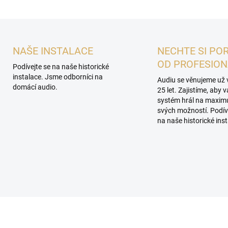
NAŠE INSTALACE
NECHTE SI PO
OD PROFESIO
Podívejte se na naše historické
instalace. Jsme odborníci na
Audiu se věnujeme už 
domácí audio.
25 let. Zajistíme, aby 
systém hrál na maxi
svých možností. Podív
na naše historické inst
PROHLÍDKA V
SHOWROOMU PLZEŇ