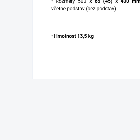
• Rozměry 500
x 65 (45) x 400 m
včetně podstav (bez podstav)
•
Hmotnost 13,5 kg