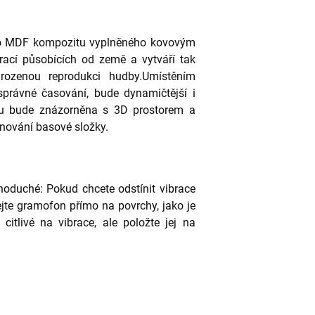
ého MDF kompozitu vyplněného kovovým
brací působících od země a vytváří tak
irozenou reprodukci hudby.Umístěním
právné časování, bude dynamičtější i
oru bude znázorněna s 3D prostorem a
inování basové složky.
dnoduché: Pokud chcete odstínit vibrace
jte gramofon přímo na povrchy, jako je
citlivé na vibrace, ale položte jej na