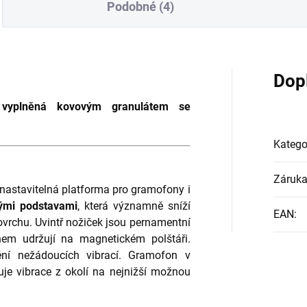
Podobné (4)
Dop
 vyplněná kovovým granulátem se
Katego
Záruk
ě nastavitelná platforma pro gramofony i
ými podstavami
, která významně sníží
EAN
:
povrchu. Uvintř nožiček jsou pernamentní
em udržují na magnetickém polštáři.
ění nežádoucích vibrací. Gramofon v
nuje vibrace z okolí na nejnižší možnou