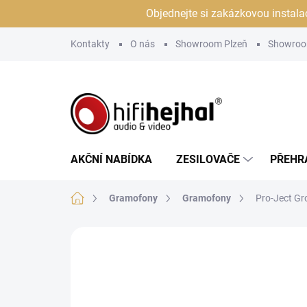
Přejít
Objednejte si zakázkovou instala
na
obsah
Kontakty
O nás
Showroom Plzeň
Showroo
AKČNÍ NABÍDKA
ZESILOVAČE
PŘEHR
Domů
Gramofony
Gramofony
Pro-Ject Gr
Neohodnoceno
Podrobnosti hodn
JSME AUTORIZOVANÝ
PRODEJCE