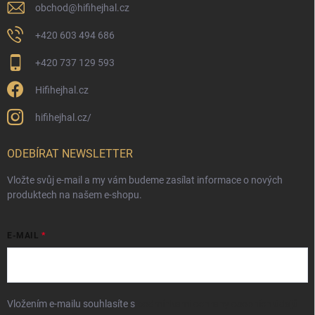
obchod
@
hifihejhal.cz
+420 603 494 686
+420 737 129 593
Hifihejhal.cz
hifihejhal.cz/
ODEBÍRAT NEWSLETTER
Vložte svůj e-mail a my vám budeme zasílat informace o nových
produktech na našem e-shopu.
E-MAIL
Vložením e-mailu souhlasíte s
podmínkami ochrany osobních údajů