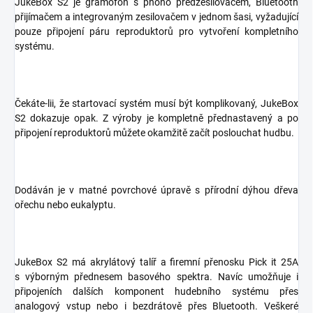
JukeBox S2 je gramofon s phono předzesilovačem, Bluetooth
přijímačem a integrovaným zesilovačem v jednom šasi, vyžadující
pouze připojení páru reproduktorů pro vytvoření kompletního
systému.
Čekáte-lii, že startovací systém musí být komplikovaný, JukeBox
S2 dokazuje opak. Z výroby je kompletně přednastavený a po
připojení reproduktorů můžete okamžitě začít poslouchat hudbu.
Dodáván je v matné povrchové úpravě s přírodní dýhou dřeva
ořechu nebo eukalyptu.
JukeBox S2 má akrylátový talíř a firemní přenosku Pick it 25A
s výborným přednesem basového spektra. Navíc umožňuje i
připojeních dalších komponent hudebního systému přes
analogový vstup nebo i bezdrátově přes Bluetooth. Veškeré