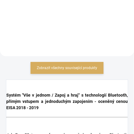
49 578,51 Kč bez DPH
Do košíku
Do košíku
Zobrazit všechny související produkty
Systém "Vše v jednom / Zapoj a hraj" s technologií Bluetooth,
přímým vstupem a jednoduchým zapojením - oceněný cenou
EISA 2018 - 2019