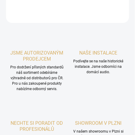
DETAILNÍ INFORMACE
ZEPTAT SE
HLÍDAT
JSME AUTORIZOVANÝM
NAŠE INSTALACE
PRODEJCEM
Podívejte se na naše historické
instalace. Jsme odborníci na
Pro dodržení přísných standardů
domácí audio.
náš sortiment odebíráme
výhradně od distributorů pro ČR.
Pro u nás zakoupené produkty
nabízíme odborný servis.
NECHTE SI PORADIT OD
SHOWROOM V PLZNI
PROFESIONÁLŮ
V našem showroomu v Plzni si