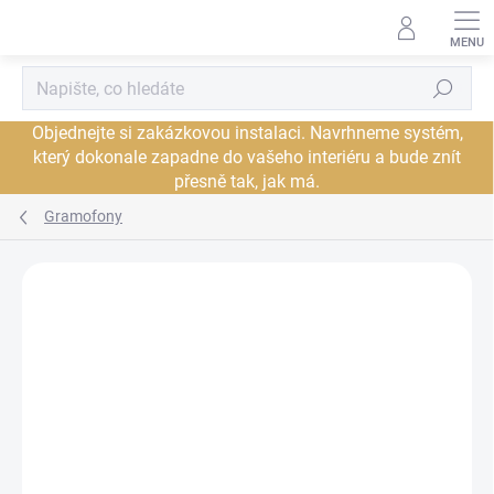
Přejít
na
obsah
Hledat
Objednejte si zakázkovou instalaci. Navrhneme systém,
který dokonale zapadne do vašeho interiéru a bude znít
přesně tak, jak má.
Gramofony
Neohodnoceno
Podrobnosti hodnocení
ZNAČKA:
PRO-JECT
JSME AUTORIZOVANÝ
PRODEJCE