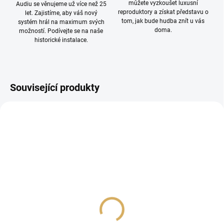
můžete vyzkoušet luxusní
Audiu se věnujeme už více než 25
reproduktory a získat představu o
let. Zajistíme, aby váš nový
tom, jak bude hudba znít u vás
systém hrál na maximum svých
doma.
možností. Podívejte se na naše
historické instalace.
Související produkty
PROHLÍDKA V
SHOWROOMU PLZEŇ
DS Audio DS-E3
Denon DL103
(Cartridge+Equalizer)
6 890 Kč
59 990 Kč
5 694,21 Kč bez DPH