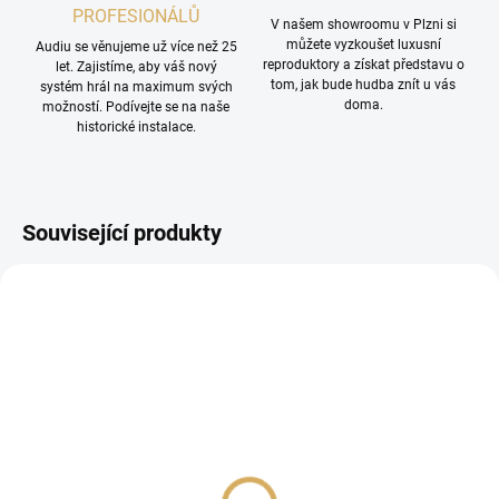
PROFESIONÁLŮ
V našem showroomu v Plzni si
můžete vyzkoušet luxusní
Audiu se věnujeme už více než 25
reproduktory a získat představu o
let. Zajistíme, aby váš nový
tom, jak bude hudba znít u vás
systém hrál na maximum svých
doma.
možností. Podívejte se na naše
historické instalace.
Související produkty
Musical Fidelity M3si
Musical Fidelity M2si
34 990 Kč
24 990 Kč