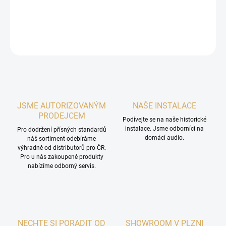
Banánek nebo Vidlice (6,5mm).
Made In USA
DETAILNÍ INFORMACE
ZEPTAT SE
HLÍDAT
JSME AUTORIZOVANÝM
NAŠE INSTALACE
PRODEJCEM
Podívejte se na naše historické
instalace. Jsme odborníci na
Pro dodržení přísných standardů
domácí audio.
náš sortiment odebíráme
výhradně od distributorů pro ČR.
Pro u nás zakoupené produkty
nabízíme odborný servis.
NECHTE SI PORADIT OD
SHOWROOM V PLZNI