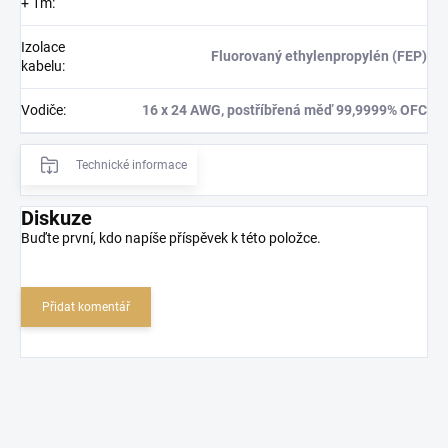
+ 1m
:
Izolace
Fluorovaný ethylenpropylén (FEP)
kabelu
:
Vodiče
:
16 x 24 AWG, postříbřená měď 99,9999% OFC
Technické informace
Diskuze
Buďte první, kdo napíše příspěvek k této položce.
Přidat komentář