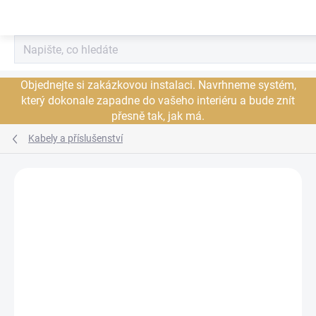
Přejít
na
obsah
Objednejte si zakázkovou instalaci. Navrhneme systém,
který dokonale zapadne do vašeho interiéru a bude znít
přesně tak, jak má.
Kabely a příslušenství
Neohodnoceno
Podrobnosti hodnocení
ZNAČKA:
NORDOST
JSME AUTORIZOVANÝ
PRODEJCE