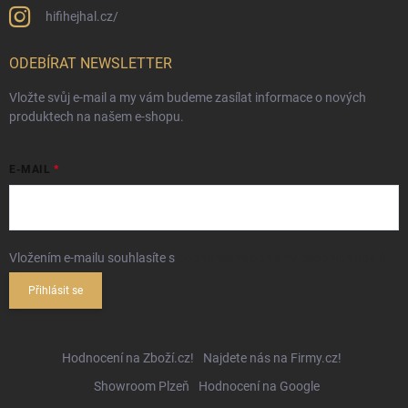
hifihejhal.cz/
ODEBÍRAT NEWSLETTER
Vložte svůj e-mail a my vám budeme zasílat informace o nových
produktech na našem e-shopu.
E-MAIL
Vložením e-mailu souhlasíte s
podmínkami ochrany osobních údajů
Přihlásit se
Hodnocení na Zboží.cz!
Najdete nás na Firmy.cz!
Showroom Plzeň
Hodnocení na Google