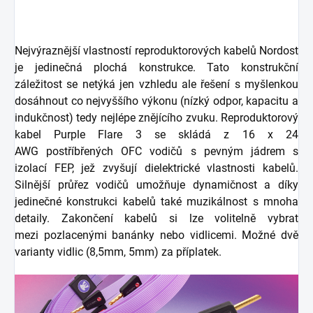
Nejvýraznější vlastností reproduktorových kabelů Nordost
je jedinečná plochá konstrukce. Tato konstrukční
záležitost se netýká jen vzhledu ale řešení s myšlenkou
dosáhnout co nejvyššího výkonu (nízký odpor, kapacitu a
indukčnost) tedy nejlépe znějícího zvuku. Reproduktorový
kabel Purple Flare 3 se skládá z 16 x 24
AWG postříbřených OFC vodičů s pevným jádrem s
izolací FEP, jež zvyšují dielektrické vlastnosti kabelů.
Silnější průřez vodičů umožňuje dynamičnost a díky
jedinečné konstrukci kabelů také muzikálnost s mnoha
detaily. Zakončení kabelů si lze volitelně vybrat
mezi pozlacenými banánky nebo vidlicemi. Možné dvě
varianty vidlic (8,5mm, 5mm) za příplatek.