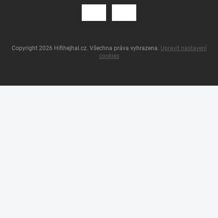
Copyright 2026
Hifihejhal.cz
. Všechna práva vyhrazena.
Upravit nastavení
cookies