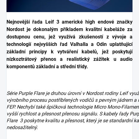
Nejnovější řada Leif 3 americké high endové značky
Nordost je dokonalým příkladem kvalitní kabeláže za
dostupnou cenu, jež využívá zkušeností z vývoje a
technologií nejvyšších řad Valhalla a Odin uplatňující
základní principy k vytváření kabelů, jež poskytují
nízkoztrátový přenos a realistický zážitek u audio
komponentů základní a střední třídy.
Série Purple Flare je druhou úrovní v Nordost rodiny Leif využ
výrobního procesu postříbřených vodičů s pevným jádrem a i
FEP. Nechybí také špičková technologie Micro Mono-Filamen
vyšší rychlost a přesnost přenosu signálu. S kabely řady Pur
Flare 3 poskytne kvalitu a přesnost, který je se standardní k
nedosažitelný.