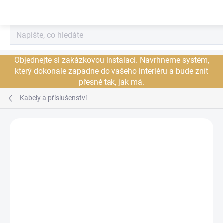
Přejít
na
obsah
Objednejte si zakázkovou instalaci. Navrhneme systém,
který dokonale zapadne do vašeho interiéru a bude znít
přesně tak, jak má.
Kabely a příslušenství
Neohodnoceno
Podrobnosti hodnocení
ZNAČKA:
NORDOST
JSME AUTORIZOVANÝ
PRODEJCE