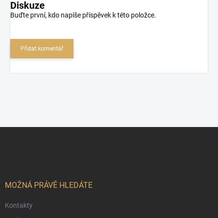
Diskuze
Buďte první, kdo napíše příspěvek k této položce.
Přidat komentář
Z
á
p
a
t
í
MOŽNÁ PRÁVĚ HLEDÁTE
Kontakty