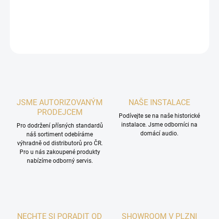
(6,5mm).
Made In USA
DETAILNÍ INFORMACE
ZEPTAT SE
HLÍDAT
JSME AUTORIZOVANÝM
NAŠE INSTALACE
PRODEJCEM
Podívejte se na naše historické
instalace. Jsme odborníci na
Pro dodržení přísných standardů
domácí audio.
náš sortiment odebíráme
výhradně od distributorů pro ČR.
Pro u nás zakoupené produkty
nabízíme odborný servis.
NECHTE SI PORADIT OD
SHOWROOM V PLZNI