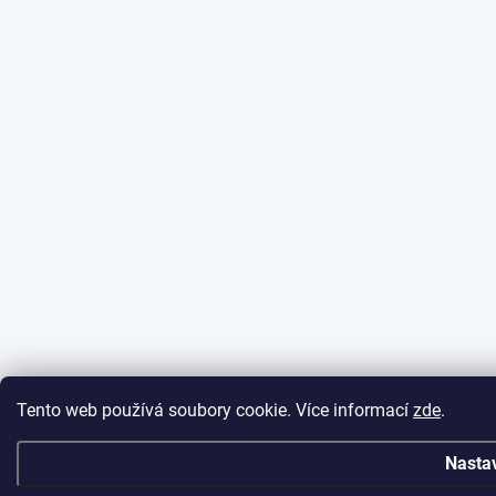
Tento web používá soubory cookie. Více informací
zde
.
Nasta