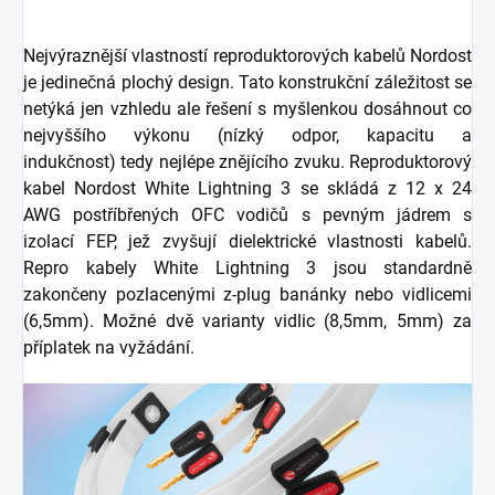
Nejvýraznější vlastností reproduktorových kabelů Nordost
je jedinečná plochý design. Tato konstrukční záležitost se
netýká jen vzhledu ale řešení s myšlenkou dosáhnout co
nejvyššího výkonu (nízký odpor, kapacitu a
indukčnost) tedy nejlépe znějícího zvuku. Reproduktorový
kabel Nordost White Lightning 3 se skládá z 12 x 24
AWG postříbřených OFC vodičů s pevným jádrem s
izolací FEP, jež zvyšují dielektrické vlastnosti kabelů.
Repro kabely White Lightning 3 jsou standardně
zakončeny pozlacenými z-plug banánky nebo vidlicemi
(6,5mm). Možné dvě varianty vidlic (8,5mm, 5mm) za
příplatek na vyžádání.