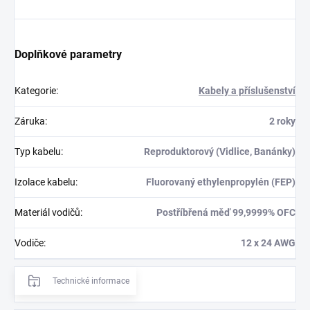
Doplňkové parametry
Kategorie
:
Kabely a příslušenství
Záruka
:
2 roky
Typ kabelu
:
Reproduktorový (Vidlice, Banánky)
Izolace kabelu
:
Fluorovaný ethylenpropylén (FEP)
Materiál vodičů
:
Postříbřená měď 99,9999% OFC
Vodiče
:
12 x 24 AWG
Technické informace