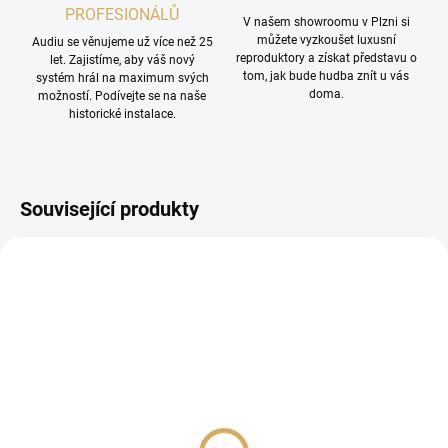
PROFESIONÁLŮ
V našem showroomu v Plzni si
můžete vyzkoušet luxusní
Audiu se věnujeme už více než 25
reproduktory a získat představu o
let. Zajistíme, aby váš nový
tom, jak bude hudba znít u vás
systém hrál na maximum svých
doma.
možností. Podívejte se na naše
historické instalace.
Související produkty
Musical Fidelity M2si
Sonos Beam Gen 2 bílá
24 990 Kč
12 490 Kč