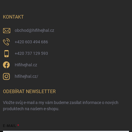
KONTAKT
obchod
@
hifihejhal.cz
+420 603 494 686
+420 737 129 593
Hifihejhal.cz
hifihejhal.cz/
ODEBÍRAT NEWSLETTER
Vložte svůj e-mail a my vám budeme zasílat informace o nových
produktech na našem e-shopu.
E-MAIL