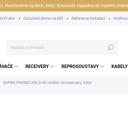
ci. Navrhneme systém, který dokonale zapadne do vašeho interiér
m Praha
Ozvučení domu na klíč
Reference instalací
Hodnoc
Hledat
ÁVAČE
RECEIVERY
REPROSOUSTAVY
KABELY
SUPRA PHONO 2RCA-SC AUDIO Anniversary 4,0m
ocení
ZNAČKA:
SUPRA
5 099 Kč
/ ks
4 214,05 Kč bez DPH