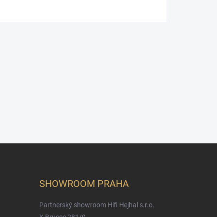
SHOWROOM PRAHA
Partnerský showroom Hifi Hejhal s.r.o.
K Brusce 281/9