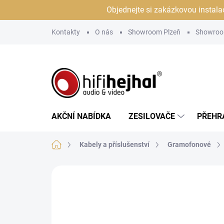
Přejít
Objednejte si zakázkovou instala
na
obsah
Kontakty
O nás
Showroom Plzeň
Showroo
AKČNÍ NABÍDKA
ZESILOVAČE
PŘEHR
Domů
Kabely a příslušenství
Gramofonové
Neohodnoceno
Podrobnosti hodn