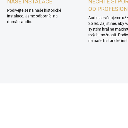
NAŠE INSTALACE
NECHTE SI PO
OD PROFESIO
Podívejte se na naše historické
instalace. Jsme odborníci na
Audiu se věnujeme už 
domácí audio.
25 let. Zajistíme, aby 
systém hrál na maxi
svých možností. Podív
na naše historické inst