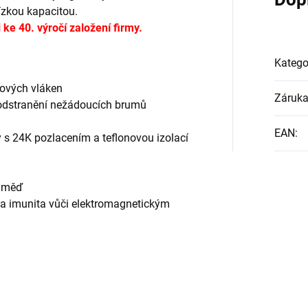
ízkou kapacitou.
ke 40. výročí založení firmy.
Katego
nových vláken
Záruk
 odstranění nežádoucích brumů
EAN
:
 s 24K pozlacením a teflonovou izolací
N měď
a imunita vůči elektromagnetickým