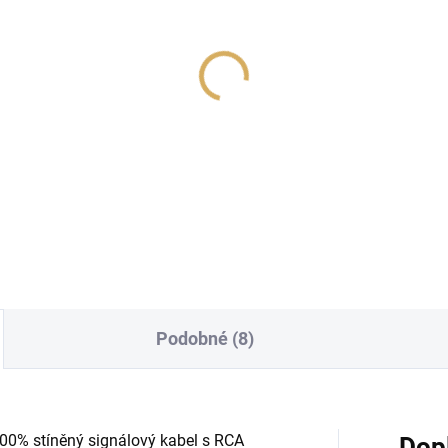
uesound POWERNODE
NAD C 700 V2
GE bílá
41 120 Kč
 490 Kč
33 983,47 Kč bez DPH
280,99 Kč bez DPH
Do košíku
Do košíku
Podobné (8)
0% stíněný signálový kabel s RCA
Dop