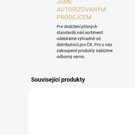
JSME
AUTORIZOVANÝM
PRODEJCEM
Pro dodržení přísných
standardů náš sortiment
odebíráme výhradně od
distributorů pro ČR. Pro u nás
zakoupené produkty nabízíme
odborný servis.
Související produkty
PROHLÍDKA V
SHOWROOMU PLZEŇ