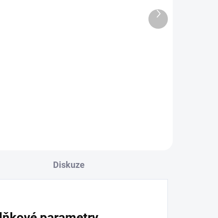
Další
produkt
Primare I15 Prisma MKII
Titan
44 990 Kč
37 181,82 Kč bez DPH
Do košíku
Diskuze
lňkové parametry