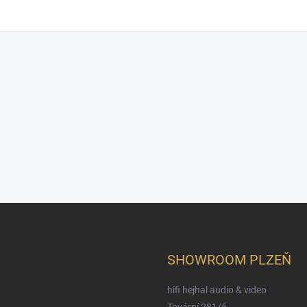
SHOWROOM PLZEŇ
hifi hejhal audio & video
Tovární 281/5