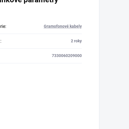
rie
:
Gramofonové kabely
a
:
2 roky
7330060209000