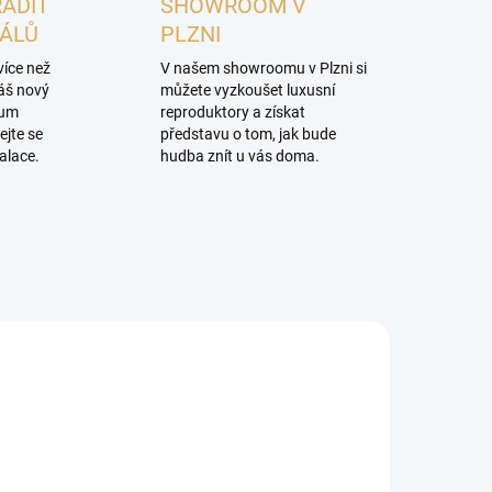
RADIT
SHOWROOM V
NÁLŮ
PLZNI
více než
V našem showroomu v Plzni si
váš nový
můžete vyzkoušet luxusní
mum
reproduktory a získat
ejte se
představu o tom, jak bude
alace.
hudba znít u vás doma.
PROHLÍDKA V
SHOWROOMU PLZEŇ