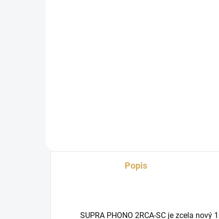
ONKYO MUSE Y-50 Black
Bl
ED
36 990 Kč
18
30 570,25 Kč bez DPH
15 
Do košíku
Popis
SUPRA PHONO 2RCA-SC je zcela nový 10