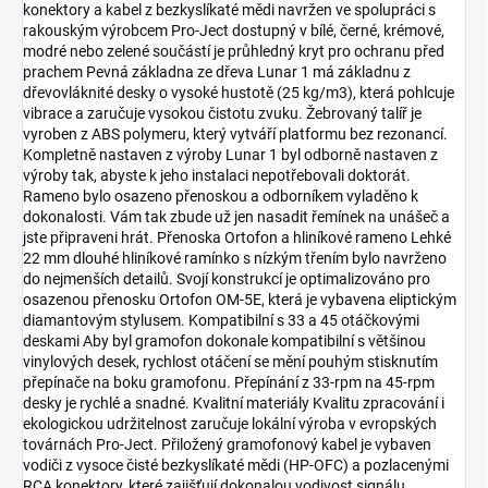
konektory a kabel z bezkyslíkaté mědi navržen ve spolupráci s
rakouským výrobcem Pro-Ject dostupný v bílé, černé, krémové,
modré nebo zelené součástí je průhledný kryt pro ochranu před
prachem Pevná základna ze dřeva Lunar 1 má základnu z
dřevovláknité desky o vysoké hustotě (25 kg/m3), která pohlcuje
vibrace a zaručuje vysokou čistotu zvuku. Žebrovaný talíř je
vyroben z ABS polymeru, který vytváří platformu bez rezonancí.
Kompletně nastaven z výroby Lunar 1 byl odborně nastaven z
výroby tak, abyste k jeho instalaci nepotřebovali doktorát.
Rameno bylo osazeno přenoskou a odborníkem vyladěno k
dokonalosti. Vám tak zbude už jen nasadit řemínek na unášeč a
jste připraveni hrát. Přenoska Ortofon a hliníkové rameno Lehké
22 mm dlouhé hliníkové ramínko s nízkým třením bylo navrženo
do nejmenších detailů. Svojí konstrukcí je optimalizováno pro
osazenou přenosku Ortofon OM-5E, která je vybavena eliptickým
diamantovým stylusem. Kompatibilní s 33 a 45 otáčkovými
deskami Aby byl gramofon dokonale kompatibilní s většinou
vinylových desek, rychlost otáčení se mění pouhým stisknutím
přepínače na boku gramofonu. Přepínání z 33-rpm na 45-rpm
desky je rychlé a snadné. Kvalitní materiály Kvalitu zpracování i
ekologickou udržitelnost zaručuje lokální výroba v evropských
továrnách Pro-Ject. Přiložený gramofonový kabel je vybaven
vodiči z vysoce čisté bezkyslíkaté mědi (HP-OFC) a pozlacenými
RCA konektory, které zajišťují dokonalou vodivost signálu.