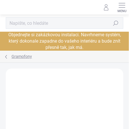
Přejít
na
obsah
Hledat
Objednejte si zakázkovou instalaci. Navrhneme systém,
který dokonale zapadne do vašeho interiéru a bude znít
přesně tak, jak má.
Gramofony
Neohodnoceno
Podrobnosti hodnocení
ZNAČKA:
TRIANGLE
JSME AUTORIZOVANÝ
PRODEJCE