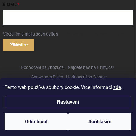
E-MAIL
Vložením e-mailu souhlasíte s
podmínkami ochrany osobních údajů
Přihlásit se
Hodnocení na Zboží.cz!
Najdete nás na Firmy.cz!
Showroom Plzeň
Hodnocení na Google
Tento web používá soubory cookie. Více informací
zde
.
Nastavení
Copyright 2026
Hifihejhal.cz
. Všechna práva vyhrazena.
Upravit nastavení
cookies
Odmítnout
Souhlasím