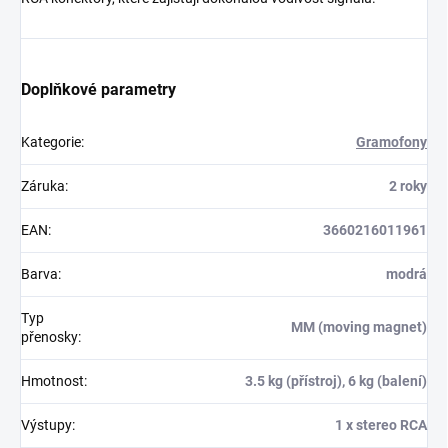
Doplňkové parametry
Kategorie
:
Gramofony
Záruka
:
2 roky
EAN
:
3660216011961
Barva
:
modrá
Typ
MM (moving magnet)
přenosky
:
Hmotnost
:
3.5 kg (přístroj), 6 kg (balení)
Výstupy
:
1 x stereo RCA