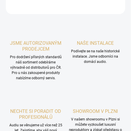
ZEPTAT SE
HLÍDAT
JSME AUTORIZOVANÝM
NAŠE INSTALACE
PRODEJCEM
Podívejte se na naše historické
instalace. Jsme odborníci na
Pro dodržení přísných standardů
domácí audio.
náš sortiment odebíráme
výhradně od distributorů pro ČR.
Pro u nás zakoupené produkty
nabízíme odborný servis.
NECHTE SI PORADIT OD
SHOWROOM V PLZNI
PROFESIONÁLŮ
V našem showroomu v Plzni si
můžete vyzkoušet luxusní
Audiu se věnujeme už více než 25
reproduktory a získat představu o
let. Zajistíme, aby váš nový