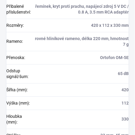
Přibalené
řemínek, kryt proti prachu, napájecí zdroj 5 V DC /
příslušenství
:
0.8 A, 3.5 mm RCA adaptér
Rozměry
:
420 x 112 x 330 mm
rovné hliníkové rameno, délka 220 mm, hmotnost
Rameno
:
7 g
Přenoska
:
Ortofon OM-5E
Odstup
65 dB
signál/šum
:
Šířka (mm)
:
420
Výška (mm)
:
112
Hloubka
330
(mm)
: