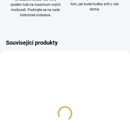
tom, jak bude hudba znít u vás
systém hrál na maximum svých
doma.
možností. Podívejte se na naše
historické instalace.
Související produkty
Přenoska Rega Ania Pro
HANA HANA EL - MC
červená
přenoska
23 990 Kč
9 480 Kč
19 826,45 Kč bez DPH
7 834,71 Kč bez DPH