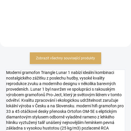
Do košíku
Do košíku
Zobrazit všechny související produkty
Moderní gramofon Triangle Lunar 1 nabízí ideální kombinaci
nostalgického zážitku z poslechu hudby, vysoké kvality
reprodukce zvuku a moderního designu v několika barevných
provedeních. Lunar 1 byl navržen ve spolupráci s rakouským
výrobcem gramofonů Pro-Ject, který je světovým lídrem v tomto
odvětví. Kvalitu zpracování i ekologickou udržitelnost zaručuje
lokální výroba v Česku a na Slovensku. moderní hifi gramofon pro
33 a 45 otáčkové desky přenoska Ortofon OM-5E s eliptickým
diamantovým stylusem odborně vyladěné rameno z lehkého
hliníku vyztužený talíř unášený nejnovějším řemínkem pevná
základna s vysokou hustotou (25 kg/m3) pozlacené RCA