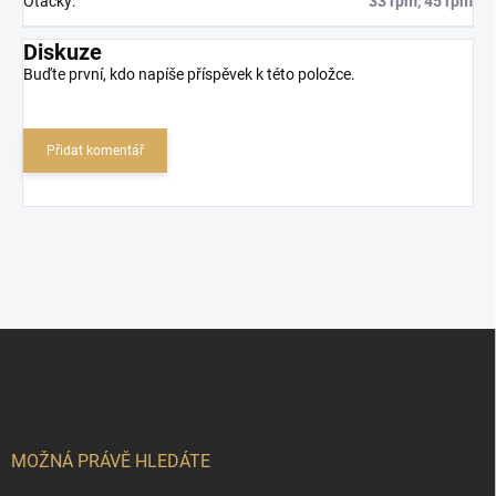
Otáčky
:
33 rpm, 45 rpm
Diskuze
Buďte první, kdo napíše příspěvek k této položce.
Přidat komentář
Z
á
p
a
t
í
MOŽNÁ PRÁVĚ HLEDÁTE