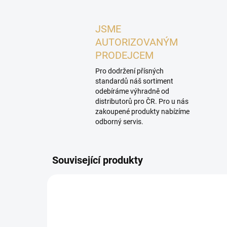
JSME
AUTORIZOVANÝM
PRODEJCEM
Pro dodržení přísných
standardů náš sortiment
odebíráme výhradně od
distributorů pro ČR. Pro u nás
zakoupené produkty nabízíme
odborný servis.
Související produkty
PROHLÍDKA V
SHOWROOMU PLZEŇ