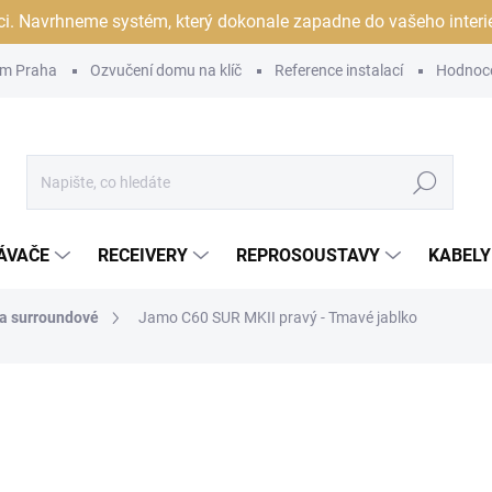
ci. Navrhneme systém, který dokonale zapadne do vašeho interiér
m Praha
Ozvučení domu na klíč
Reference instalací
Hodnoc
Hledat
ÁVAČE
RECEIVERY
REPROSOUSTAVY
KABELY
 a surroundové
Jamo C60 SUR MKII pravý - Tmavé jablko
ocení
ZNAČKA:
JAMO
7 990 Kč
/ ks
6 603,31 Kč bez DPH