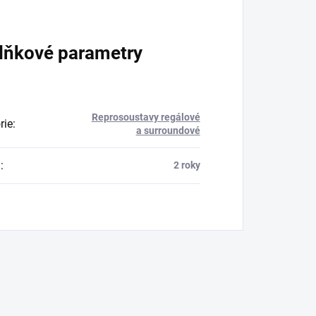
lňkové parametry
Reprosoustavy regálové
rie
:
a surroundové
a
:
2 roky