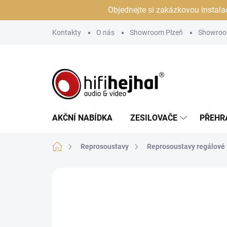
Přejít
Objednejte si zakázkovou instala
na
obsah
Kontakty
O nás
Showroom Plzeň
Showroo
AKČNÍ NABÍDKA
ZESILOVAČE
PŘEHR
Domů
Reprosoustavy
Reprosoustavy regálové
Neohodnoceno
Podrobnosti hodn