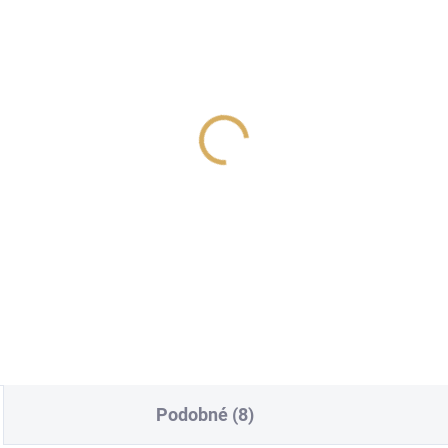
dioquest Type 5 FR AQ
Purist Audio Design
- Banánky zlaté 2,0 m
Corvus Banana 2x 2m
 190 Kč
89 990 Kč
727,27 Kč bez DPH
74 371,90 Kč bez DPH
Do košíku
Do košíku
Podobné (8)