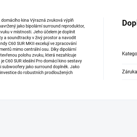
 z domácího kina Výrazná zvuková výplň
Dop
vržený jako bipolární surround reproduktor,
vuku v místnosti. Jeho účelem je doplnit
ty a soundtracky v živý prostor a navodit
undy C60 SUR MKII excelují ve zpracování
entů mimo centrální osu. Díky dipolární
Katego
tevřenou polohu zvuku, která nezahlcuje
 je C60 SUR ideální Pro domácí kino sestavy
ími subwoofery jako surround doplněk. Jako
Záruk
i investice do robustních prodloužených