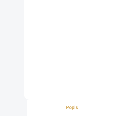
WireWorld SOLSTICE 8
Au
(SOS) 2x2,5m 7826
300
6 490 Kč
14
5 363,64 Kč bez DPH
11 
Do košíku
Popis