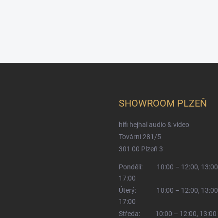
SHOWROOM PLZEŇ
hifi hejhal audio & video
Tovární 281/5
301 00 Plzeň 3
Pondělí:
10:00 – 12:00, 13:00
17:00
Úterý:
10:00 – 12:00, 13:00
17:00
Středa:
10:00 – 12:00, 13:00