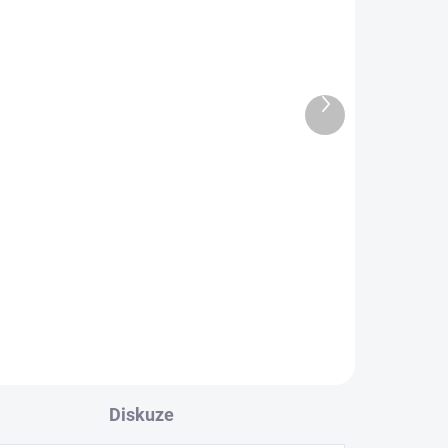
Další
Audioquest Rocket 33 FR
produkt
- 2,5 m - reproduktorové
kabely Full Range,
banánky stříbrné
18 090 Kč
14 950,41 Kč bez DPH
Do košíku
Diskuze