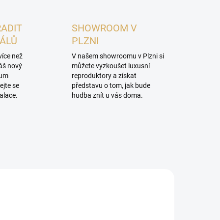
RADIT
SHOWROOM V
NÁLŮ
PLZNI
více než
V našem showroomu v Plzni si
váš nový
můžete vyzkoušet luxusní
mum
reproduktory a získat
ejte se
představu o tom, jak bude
alace.
hudba znít u vás doma.