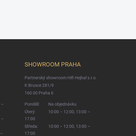
SHOWROOM PRAHA
Partnerský showroom Hifi Hejhal s.r.o.
K Brusce 281/9
160 00 Praha 6
 –
Pondělí:
Na objednávku
Úterý:
10:00 – 12:00, 13:00 –
 –
17:00
Středa:
10:00 – 12:00, 13:00 –
 –
17:00