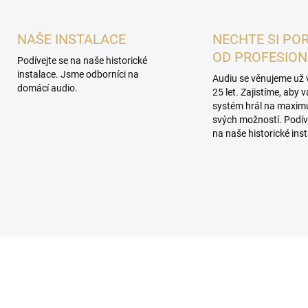
NAŠE INSTALACE
NECHTE SI PO
OD PROFESIO
Podívejte se na naše historické
instalace. Jsme odborníci na
Audiu se věnujeme už 
domácí audio.
25 let. Zajistíme, aby 
systém hrál na maxi
svých možností. Podív
na naše historické inst
PROHLÍDKA V
SHOWROOMU PLZEŇ