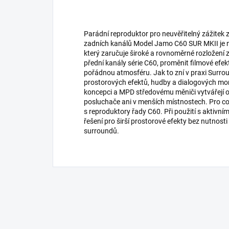
Parádní reproduktor pro neuvěřitelný zážitek
zadních kanálů Model Jamo C60 SUR MKII je na
který zaručuje široké a rovnoměrné rozložení z
přední kanály série C60, proměnit filmové efek
pořádnou atmosféru. Jak to zní v praxi Surro
prostorových efektů, hudby a dialogových mom
koncepci a MPD středovému měniči vytvářejí o
posluchače ani v menších místnostech. Pro co
s reproduktory řady C60. Při použití s aktivn
řešení pro širší prostorové efekty bez nutnost
surroundů.