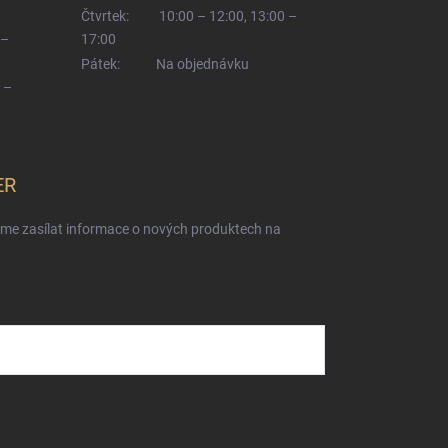
Čtvrtek:
10:00 – 12:00, 13:00 –
 –
17:00
Pátek:
Na objednávku
 –
ER
eme zasílat informace o nových produktech na
dmínkami ochrany osobních údajů