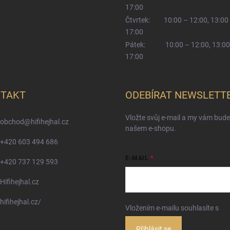
17:00
Čtvrtek:
10:00 – 12:00, 13:00
17:00
Pátek:
10:00 – 12:00, 13:00
17:00
TAKT
ODEBÍRAT NEWSLETT
Vložte svůj e-mail a my vám bud
obchod
@
hifihejhal.cz
našem e-shopu.
+420 603 494 686
E-MAIL
+420 737 129 593
Hifihejhal.cz
hifihejhal.cz/
Vložením e-mailu souhlasíte s
po
Přihlásit se