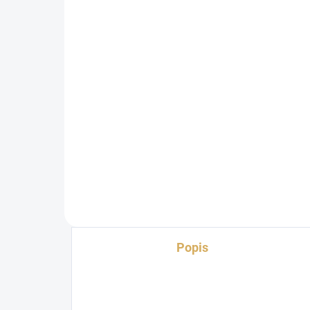
NAD C 338 grafit
NA
19 340 Kč
21
15 983,47 Kč bez DPH
17 
Do košíku
Popis