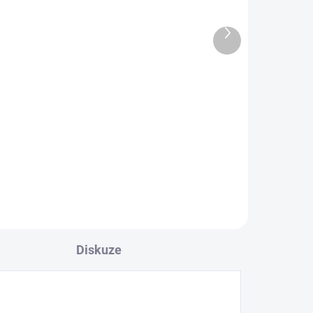
Další
produkt
NAD C 700 V2
41 120 Kč
33 983,47 Kč bez DPH
Do košíku
Diskuze