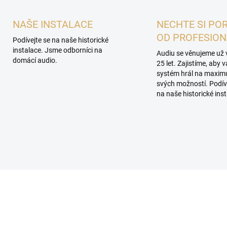
NAŠE INSTALACE
NECHTE SI PO
OD PROFESIO
Podívejte se na naše historické
instalace. Jsme odborníci na
Audiu se věnujeme už 
domácí audio.
25 let. Zajistíme, aby 
systém hrál na maxi
svých možností. Podív
na naše historické inst
PROHLÍDKA V
SHOWROOMU PLZEŇ