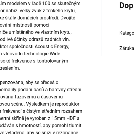
tším modelem v řadě 100 se skutečným
Dop
 nabízí velký zvuk z tenkého krytu,
ké škály domácích prostředí. Dvojité
ňování místnosti pomocí
če umístěného ve vlastním krytu,
Katego
odlivé účinky odrazů zadních vln.
or společnosti Acoustic Energy,
Záruk
o vlnovodu technologie Wide
ysoké frekvence s kontrolovaným
kreslením.
enzována, aby se předešlo
pomalily podání basů a barevný střední
věnována fázovému a časovému
kovou scénu. Výsledkem je reproduktor
ch frekvencí s čistým středním rozsahem
nertní skříně je vyroben z 15mm HDF a
dodáván s hmotností, aby pomohl tlumit
ivě vyladěna, aby se snížily rezonance