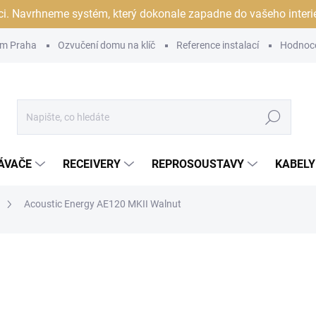
ci. Navrhneme systém, který dokonale zapadne do vašeho interiér
m Praha
Ozvučení domu na klíč
Reference instalací
Hodnoc
Hledat
ÁVAČE
RECEIVERY
REPROSOUSTAVY
KABELY
Acoustic Energy AE120 MKII Walnut
ocení
ZNAČKA:
ACOUSTIC ENERGY
29 990 Kč