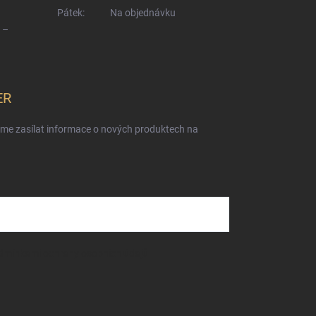
Pátek:
Na objednávku
 –
ER
eme zasílat informace o nových produktech na
dmínkami ochrany osobních údajů