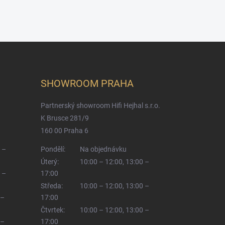
SHOWROOM PRAHA
Partnerský showroom Hifi Hejhal s.r.o.
K Brusce 281/9
160 00 Praha 6
 –
Pondělí:
Na objednávku
Úterý:
10:00 – 12:00, 13:00 –
 –
17:00
Středa:
10:00 – 12:00, 13:00 –
 –
17:00
Čtvrtek:
10:00 – 12:00, 13:00 –
 –
17:00