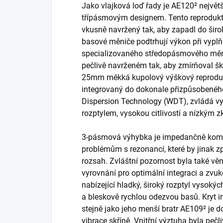
Jako vlajková loď řady je AE120² nejvě
třípásmovým designem. Tento reproduktor
vkusně navržený tak, aby zapadl do širo
basové měniče podtrhují výkon při vypl
specializovaného středopásmového měni
pečlivě navrženém tak, aby zmírňoval šk
25mm měkká kupolový výškový reprodukt
integrovaný do dokonale přizpůsobenéh
Dispersion Technology (WDT), zvládá v
rozptylem, vysokou citlivostí a nízkým z
3-pásmová výhybka je impedančně komp
problémům s rezonancí, které by jinak z
rozsah. Zvláštní pozornost byla také 
vyrovnání pro optimální integraci a zvu
nabízející hladký, široký rozptyl vysoký
a bleskově rychlou odezvou basů. Kryt i
stejně jako jeho menší bratr AE109² je 
vibrace skříně. Vnitřní výztuha byla pečl