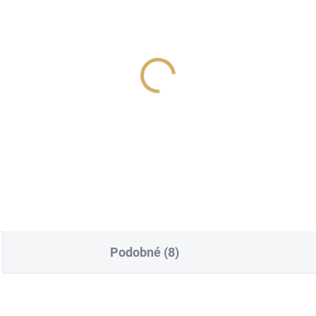
D CI 720 V2
Cabasse Abyss
 760 Kč
39 990 Kč
983,47 Kč bez DPH
33 049,59 Kč bez DPH
Do košíku
Do košíku
Podobné (8)