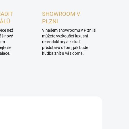
RADIT
SHOWROOM V
NÁLŮ
PLZNI
více než
V našem showroomu v Plzni si
váš nový
můžete vyzkoušet luxusní
mum
reproduktory a získat
ejte se
představu o tom, jak bude
alace.
hudba znít u vás doma.