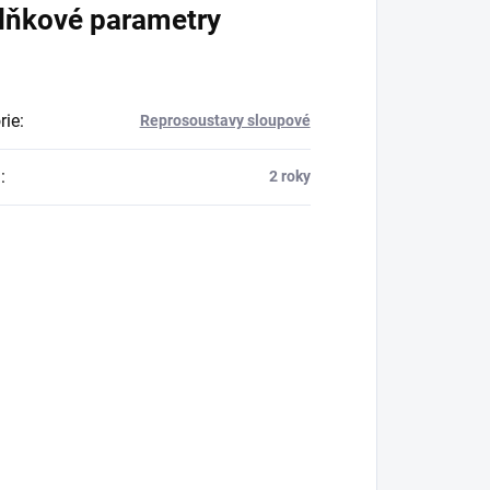
lňkové parametry
rie
:
Reprosoustavy sloupové
a
:
2 roky