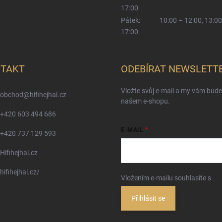
17:00
Pátek:
10:00 – 12:00, 13:00
17:00
TAKT
ODEBÍRAT NEWSLETT
Vložte svůj e-mail a my vám bud
obchod
@
hifihejhal.cz
našem e-shopu.
+420 603 494 686
E-MAIL
+420 737 129 593
Hifihejhal.cz
hifihejhal.cz/
Vložením e-mailu souhlasíte s
po
Přihlásit se