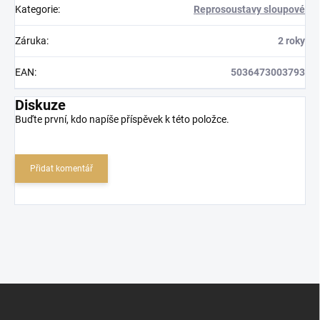
Kategorie
:
Reprosoustavy sloupové
Záruka
:
2 roky
EAN
:
5036473003793
Diskuze
Buďte první, kdo napíše příspěvek k této položce.
Přidat komentář
Z
á