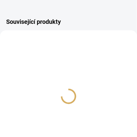
Související produkty
PROHLÍDKA V
PROHLÍDKA V
SHOWROOMU PLZEŇ
SHOWROOMU PLZEŇ
Primare I15 Prisma MKII
Cambridge Audio
Titan
EVO150
44 990 Kč
49 990 Kč
37 181,82 Kč bez DPH
41 314,05 Kč bez DPH
Do košíku
Do košíku