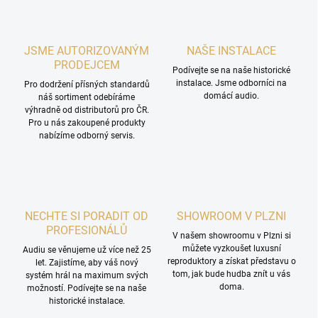
JSME AUTORIZOVANÝM
NAŠE INSTALACE
PRODEJCEM
Podívejte se na naše historické
instalace. Jsme odborníci na
Pro dodržení přísných standardů
domácí audio.
náš sortiment odebíráme
výhradně od distributorů pro ČR.
Pro u nás zakoupené produkty
nabízíme odborný servis.
NECHTE SI PORADIT OD
SHOWROOM V PLZNI
PROFESIONÁLŮ
V našem showroomu v Plzni si
můžete vyzkoušet luxusní
Audiu se věnujeme už více než 25
reproduktory a získat představu o
let. Zajistíme, aby váš nový
tom, jak bude hudba znít u vás
systém hrál na maximum svých
doma.
možností. Podívejte se na naše
historické instalace.