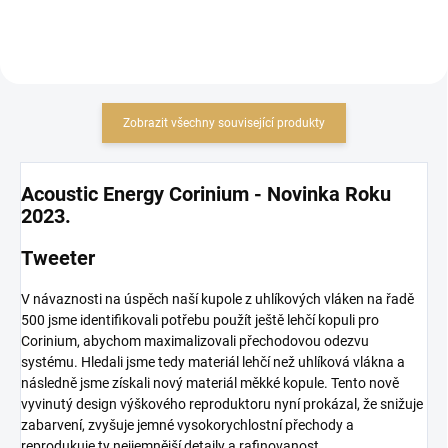
Zobrazit všechny související produkty
Acoustic Energy Corinium -
Novinka Roku
2023.
Tweeter
V návaznosti na úspěch naší kupole z uhlíkových vláken na řadě
500 jsme identifikovali potřebu použít ještě lehčí kopuli pro
Corinium, abychom maximalizovali přechodovou odezvu
systému. Hledali jsme tedy materiál lehčí než uhlíková vlákna a
následně jsme získali nový materiál měkké kopule. Tento nově
vyvinutý design výškového reproduktoru nyní prokázal, že snižuje
zabarvení, zvyšuje jemné vysokorychlostní přechody a
reprodukuje ty nejjemnější detaily a rafinovanost.