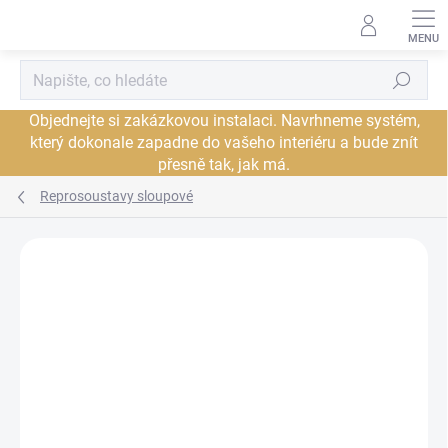
Přejít
na
obsah
Hledat
Objednejte si zakázkovou instalaci. Navrhneme systém,
který dokonale zapadne do vašeho interiéru a bude znít
přesně tak, jak má.
Reprosoustavy sloupové
Neohodnoceno
Podrobnosti hodnocení
ZNAČKA:
ACOUSTIC ENERGY
PROHLÍDKA V
DORUČENÍ ZDARMA
JSME AUTORIZOVANÝ
SHOWROOMU PLZEŇ
PRODEJCE
PROHLÍDKA V
SHOWROOMU PRAHA