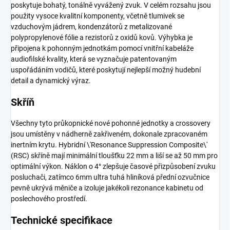
poskytuje bohatý, tonálně vyvážený zvuk. V celém rozsahu jsou
použity vysoce kvalitní komponenty, včetně tlumivek se
vzduchovým jádrem, kondenzátorů z metalizované
polypropylenové fólie a rezistorů z oxidů kovů. Výhybka je
připojena k pohonným jednotkám pomocí vnitřní kabeláže
audiofilské kvality, která se vyznačuje patentovaným
uspořádáním vodičů, které poskytují nejlepší možný hudební
detail a dynamický výraz.
Skříň
Všechny tyto průkopnické nové pohonné jednotky a crossovery
jsou umístěny v nádherně zakřiveném, dokonale zpracovaném
inertním krytu. Hybridní \'Resonance Suppression Composite\'
(RSC) skříně mají minimální tloušťku 22 mm a liší se až 50 mm pro
optimální výkon. Náklon o 4° zlepšuje časové přizpůsobení zvuku
posluchači, zatímco 6mm ultra tuhá hliníková přední ozvučnice
pevně ukrývá měniče a izoluje jakékoli rezonance kabinetu od
poslechového prostředí.
Technické specifikace