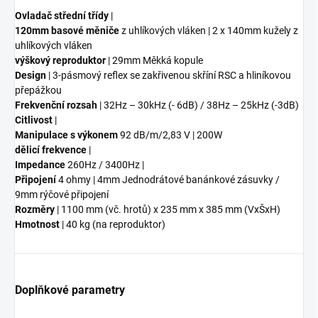
Ovladač střední třídy
|
120mm basové měniče
z uhlíkových vláken | 2 x 140mm kužely z
uhlíkových vláken
výškový reproduktor
| 29mm Měkká kopule
Design
| 3-pásmový reflex se zakřivenou skříní RSC a hliníkovou
přepážkou
Frekvenční rozsah
| 32Hz – 30kHz (- 6dB) / 38Hz – 25kHz (-3dB)
Citlivost
|
Manipulace s výkonem
92 dB/m/2,83 V | 200W
dělicí frekvence
|
Impedance
260Hz / 3400Hz |
Připojení
4 ohmy | 4mm Jednodrátové banánkové zásuvky /
9mm rýčové připojení
Rozměry
| 1100 mm (vč. hrotů) x 235 mm x 385 mm (VxŠxH)
Hmotnost
| 40 kg (na reproduktor)
Doplňkové parametry