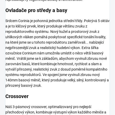
Ovladače pro středy a basy
Srdcem Corinia je pohonná jednotka střední třídy. Pokrývá 5 oktáv
a je to klíčový prvek, který produkuje většinu zvuku z
reproduktorového systému. Nový kužel a prostorový zvuk z
uhlíkových vláken pomáhá poskytovat specifické tonální kvality,
na které jsme se u tohoto reproduktoru zaměřovali... nabízející
nejpřirozenější zvuk a realistický hudební výkon. Extra šířka
ozvučnice Corinium nám umožnila umístit o něco větší basový
měnič. Vrátili jsme se k základům, abychom vyvinuli zbrusu nové
zarovnání basů, které kombinuje hmotnost, rychlost a slam a
vytváří přirozený, realistický zvuk z dosud poměrně kompaktního
systému reproduktorů. Ve spojení jsme vyvinuli zbrusu nový
140mm basový měnič, který produkuje velký, silný, kontrolovaný a
přirozený basový zvuk.
Crossover
Náš 3-pásmový crossover, optimalizovaný pro nejlepší
přechodový výkon, kombinuje výstupní výkon každého měniče a