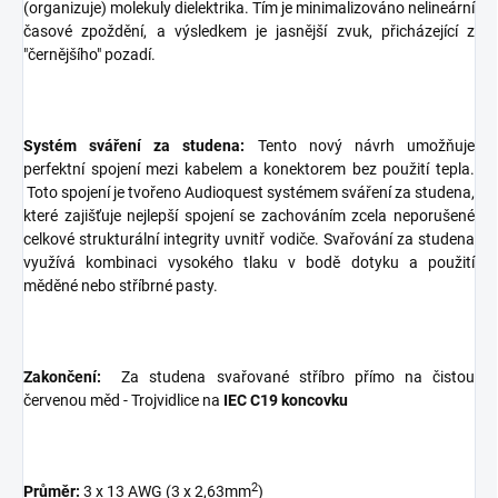
(organizuje) molekuly dielektrika. Tím je minimalizováno nelineární
časové zpoždění, a výsledkem je jasnější zvuk, přicházející z
"černějšího" pozadí.
Systém sváření za studena:
Tento nový návrh umožňuje
perfektní spojení mezi kabelem a konektorem bez použití tepla.
Toto spojení je tvořeno Audioquest systémem sváření za studena,
které zajišťuje nejlepší spojení se zachováním zcela neporušené
celkové strukturální integrity uvnitř vodiče. Svařování za studena
využívá kombinaci vysokého tlaku v bodě dotyku a použití
měděné nebo stříbrné pasty.
Zakončení:
Za studena svařované stříbro přímo na čistou
červenou měd - Trojvidlice na
IEC C19 koncovku
2
Průměr:
3 x 13 AWG (3 x 2,63mm
)