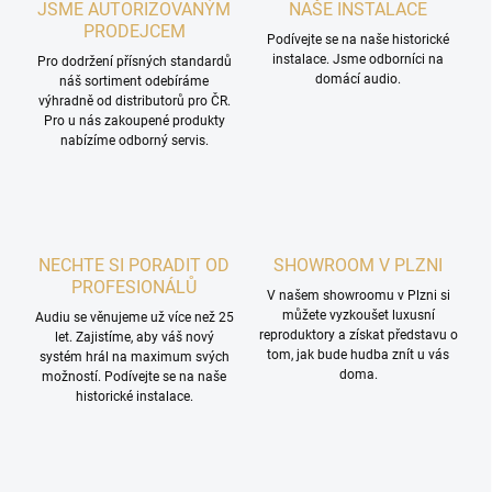
JSME AUTORIZOVANÝM
NAŠE INSTALACE
PRODEJCEM
Podívejte se na naše historické
instalace. Jsme odborníci na
Pro dodržení přísných standardů
domácí audio.
náš sortiment odebíráme
výhradně od distributorů pro ČR.
Pro u nás zakoupené produkty
nabízíme odborný servis.
NECHTE SI PORADIT OD
SHOWROOM V PLZNI
PROFESIONÁLŮ
V našem showroomu v Plzni si
můžete vyzkoušet luxusní
Audiu se věnujeme už více než 25
reproduktory a získat představu o
let. Zajistíme, aby váš nový
tom, jak bude hudba znít u vás
systém hrál na maximum svých
doma.
možností. Podívejte se na naše
historické instalace.