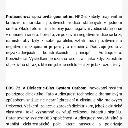
Protisměrová spirálovitá geometrie:
NRG-4 kabely mají vnitřní
kruhové uspořádání pozitivních vodičů stáčených v jednom
směru. Okolo této vnitřní skupiny jsou negativní vodiče stáčející se
v opačném směru. I přesto, že pozitivní i negativní vodiče se kříží,
namísto aby byly k sobě paralelní, vztah mezi pozitivními a
negativními skupinami je pevný a neměnný. Dodržuje jednu z
nejzákladnějších konstrukčních principů Audioquestu:
Konzistenci. Výsledkem je úžasná čirost, asi jako když zaostříte
objektiv na obraz, o kterém jste neměli tušení, že je tak rozostřený.
DBS 72 V Dielectric-Bias System Carbon:
Inovovaný systém
polarizace dielektrika. Tato AudioQuest technologie dramatickým
způsobem snižuje nelineární zkreslení a eliminuje vliv radiových
frekvencí. Veškerá izolace je zároveň dielektrikum, jehož elektrické
vlastnosti také významně ovlivňují celkovou integritu signálu.
Patentovaný systém DBS společnosti AudioQuest vytváří silné a
stabilní elektrostatické pole, které nasycuje a polarizuje