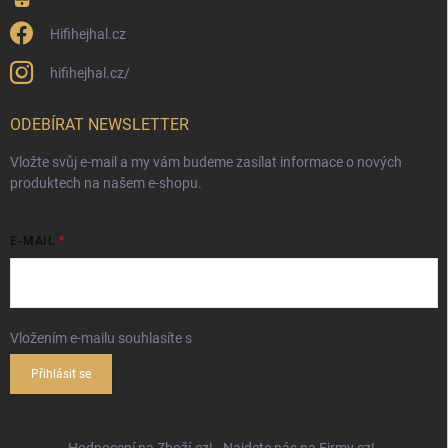
Hifihejhal.cz
hifihejhal.cz/
ODEBÍRAT NEWSLETTER
Vložte svůj e-mail a my vám budeme zasílat informace o nových
produktech na našem e-shopu.
E-MAIL
Vložením e-mailu souhlasíte s
podmínkami ochrany osobních údajů
Přihlásit se
Hodnocení na Zboží.cz!
Najdete nás na Firmy.cz!