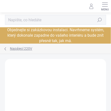
Přejít
na
obsah
Hledat
Objednejte si zakázkovou instalaci. Navrhneme systém,
který dokonale zapadne do vašeho interiéru a bude znít
přesně tak, jak má.
Napájecí 220V
Neohodnoceno
Podrobnosti hodnocení
ZNAČKA:
AUDIOQUEST
PROHLÍDKA V
DORUČENÍ ZDARMA
JSME AUTORIZOVANÝ
SHOWROOMU PLZEŇ
PRODEJCE