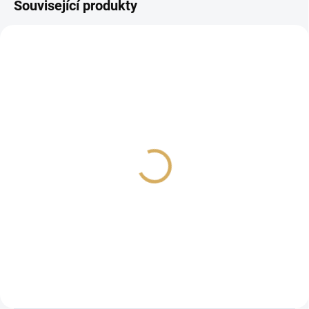
Související produkty
Nordost QNet -
audiofilský switch
81 990 Kč
67 760,33 Kč bez DPH
Do košíku