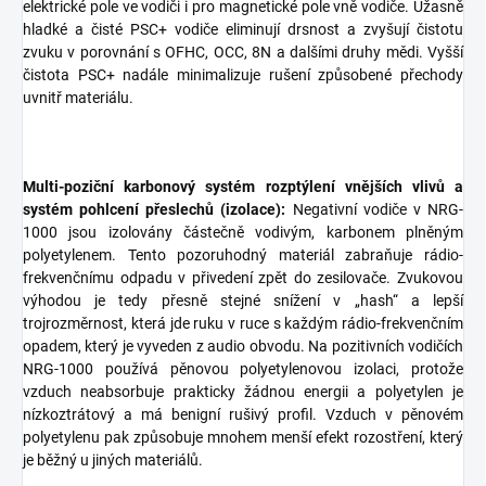
elektrické pole ve vodiči i pro magnetické pole vně vodiče. Úžasně
hladké a čisté PSC+ vodiče eliminují drsnost a zvyšují čistotu
zvuku v porovnání s OFHC, OCC, 8N a dalšími druhy mědi. Vyšší
čistota PSC+ nadále minimalizuje rušení způsobené přechody
uvnitř materiálu.
Multi-poziční karbonový systém rozptýlení vnějších vlivů a
systém pohlcení přeslechů (izolace):
Negativní vodiče v NRG-
1000 jsou izolovány částečně vodivým, karbonem plněným
polyetylenem. Tento pozoruhodný materiál zabraňuje rádio-
frekvenčnímu odpadu v přivedení zpět do zesilovače. Zvukovou
výhodou je tedy přesně stejné snížení v „hash“ a lepší
trojrozměrnost, která jde ruku v ruce s každým rádio-frekvenčním
opadem, který je vyveden z audio obvodu. Na pozitivních vodičích
NRG-1000 používá pěnovou polyetylenovou izolaci, protože
vzduch neabsorbuje prakticky žádnou energii a polyetylen je
nízkoztrátový a má benigní rušivý profil. Vzduch v pěnovém
polyetylenu pak způsobuje mnohem menší efekt rozostření, který
je běžný u jiných materiálů.