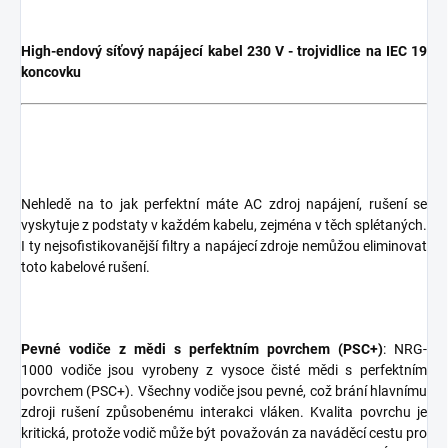
High-endový síťový napájecí kabel 230 V - trojvidlice na IEC 19
koncovku
Nehledě na to jak perfektní máte AC zdroj napájení, rušení se
vyskytuje z podstaty v každém kabelu, zejména v těch splétaných.
I ty nejsofistikovanější filtry a napájecí zdroje nemůžou eliminovat
toto kabelové rušení.
Pevné vodiče z mědi s perfektním povrchem (PSC+)
: NRG-
1000 vodiče jsou vyrobeny z vysoce čisté mědi s perfektním
povrchem (PSC+). Všechny vodiče jsou pevné, což brání hlavnímu
zdroji rušení způsobenému interakci vláken. Kvalita povrchu je
kritická, protože vodič může být považován za naváděcí cestu pro